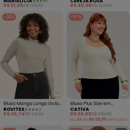
CEREJA ROSA
MARIALÍCIA
Ribana Canelada Decote
Decote Diamante (Bege)
R$ 49,96
R$ 124,90
R$ 51,96
R$ 129,90
Gota (Bege)
-39%
-57%
Rovitex - Blusa Manga Longa Go
Blusa Manga Longa Gola
Blusa Plus Size em
ROVITEX
CATIVA
Alta (Bege)
Canelado (Off White)
R$ 45,74
R$ 74,99
R$ 59,90
R$ 139,90
ou
2x
de
R$ 29,95
sem
juros