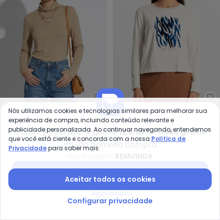
Bimini - Blusa (Bege) em Malha 
En
Nós utilizamos cookies e tecnologias similares para melhorar sua
Blusa (Bege) em Malha
Blusa Manga Longa
experiência de compra, incluindo conteúdo relevante e
BIMINI
ENDLESS
de Viscose
(Bege)
publicidade personalizada. Ao continuar navegando, entendemos
Compre pelo app e ganhe
12% OFF + frete grátis
A partir de
R$ 39,99
R$ 69,99
R$ 41,49
R$ 169,99
que você está ciente e concorda com a nossa
Política de
na sua primeira compra
Privacidade
para saber mais.
-52%
-37%
Use o cupom
BEMVINDA
Baixar app Posthaus
Aceitar todos os cookies
Agora não
Configurar privacidade