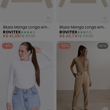
Rovitex - Blusa Manga Longa em
Ro
Blusa Manga Longa em
Blusa Manga Longa em
ROVITEX
ROVITEX
Viscotorcion (Bege)
Visco Tricot (Bege)
R$ 41,39
R$ 89,99
R$ 42,74
R$ 94,99
-41%
-50%
NEW