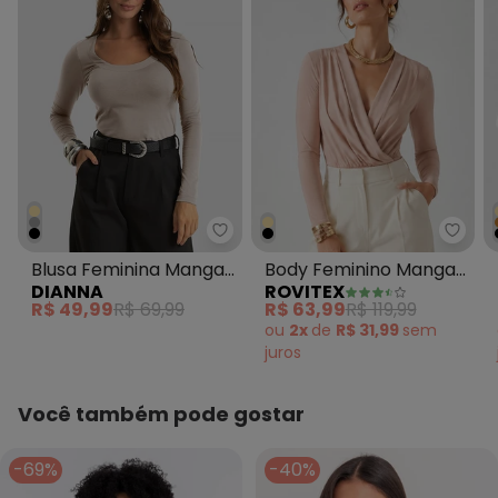
Dianna - Blusa Feminina Manga
Rovi
Blusa Feminina Manga
Body Feminino Manga
DIANNA
ROVITEX
Longa em Cotton Leve
Longa Transpassado
R$ 49,99
R$ 69,99
R$ 63,99
R$ 119,99
Bege
Bege
ou
2x
de
R$ 31,99
sem
juros
Você também pode gostar
-69%
-40%