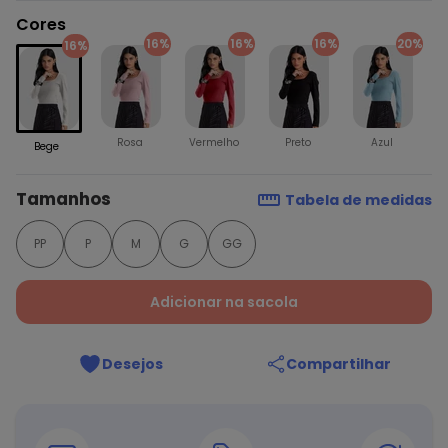
Cores
16%
16%
16%
20%
16%
Rosa
Vermelho
Preto
Azul
Bege
Tamanhos
Tabela de medidas
PP
P
M
G
GG
Adicionar na sacola
Desejos
Compartilhar