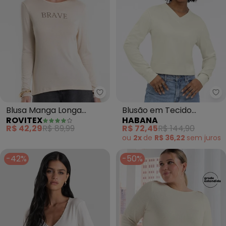
Rovitex - Blusa Manga Longa E
Ha
Blusa Manga Longa
Blusão em Tecido
ROVITEX
HABANA
Estampada (Bege)
Texturizado (Off White)
R$ 42,29
R$ 89,99
R$ 72,45
R$ 144,90
ou
2x
de
R$ 36,22
sem
juros
-42%
-50%