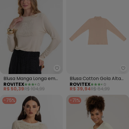
Rovitex - Blusa Manga Longa e
Ro
Blusa Manga Longa em
Blusa Cotton Gola Alta
ROVITEX
ROVITEX
Molecotton (Bege)
Básica (Bege)
R$ 50,39
R$ 104,99
R$ 39,94
R$ 84,99
-75%
-71%