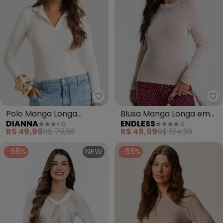
Dianna - Polo Manga Longa Fem
En
Polo Manga Longa
Blusa Manga Longa em
DIANNA
ENDLESS
Feminina Cotton Leve
Visco Tricot (Bege)
R$ 49,99
R$ 79,99
R$ 49,99
R$ 124,99
(Bege)
-65%
NEW
-55%