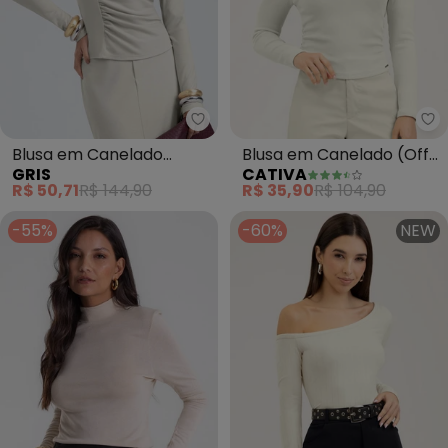
Gris - Blusa em Canelado Avelu
Blusa em Canelado
Blusa em Canelado (Off
GRIS
CATIVA
Aveludado (Off White)
White)
R$ 50,71
R$ 144,90
R$ 35,90
R$ 104,90
-55%
-60%
NEW