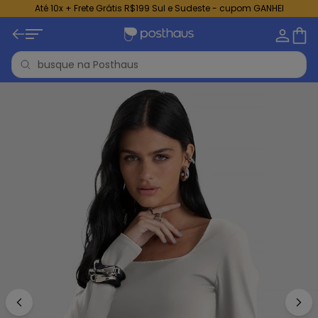
Até 10x + Frete Grátis R$199 Sul e Sudeste - cupom GANHEI