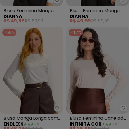
Dianna - Blusa Feminina Manga
Di
Blusa Feminina Manga
Blusa Feminina Manga
DIANNA
DIANNA
Longa em Cotton Leve
Longa em Cotton Leve
R$ 49,99
R$ 69,99
R$ 49,99
R$ 69,99
(Bege)
(Bege)
-58%
-47%
Endless - Blusa Manga Longa 
In
Blusa Manga Longa com
Blusa Feminina Canelada
ENDLESS
INFINITA COR
Estampa (Bege)
com Manga Longa
R$ 48,29
R$ 114,99
R$ 36,99
R$ 69,99