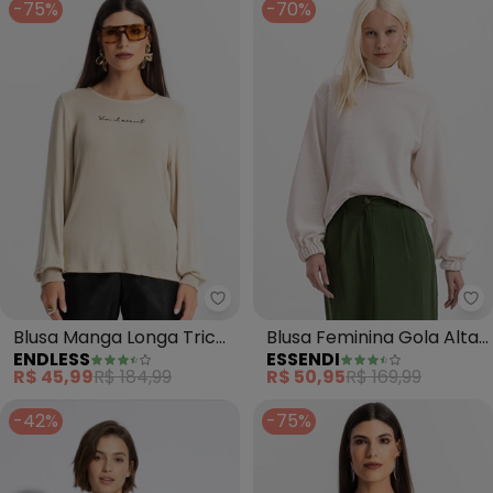
-75%
-70%
Endless - Blusa Manga Longa Tri
Es
Blusa Manga Longa Tricot
Blusa Feminina Gola Alta
ENDLESS
ESSENDI
Endlles (Bege)
(Natural)
R$ 45,99
R$ 184,99
R$ 50,95
R$ 169,99
-42%
-75%