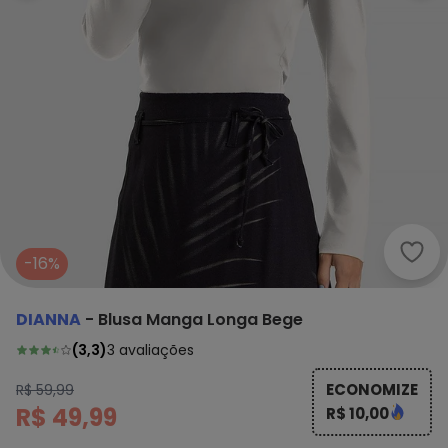
-16%
DIANNA
-
Blusa Manga Longa Bege
(
3,3
)
3
avaliações
ECONOMIZE
R$ 59,99
R$ 49,99
R$ 10,00