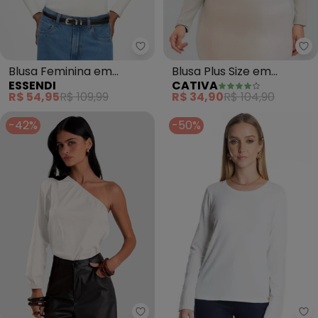
Essendi - Blusa Feminina em Rib
Ca
Blusa Feminina em
Blusa Plus Size em
ESSENDI
CATIVA
Ribana (Natural)
Canelado (Bege)
R$ 54,95
R$ 109,99
R$ 34,90
R$ 104,90
-42%
-50%