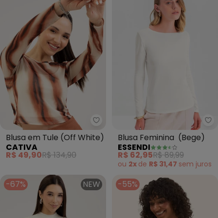
Cativa - Blusa em Tule (Off
Es
Blusa em Tule (Off White)
Blusa Feminina (Bege)
CATIVA
ESSENDI
R$ 49,90
R$ 134,90
R$ 62,95
R$ 89,99
ou
2x
de
R$ 31,47
sem
juros
-67%
NEW
-55%