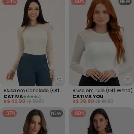
-54%
-60%
NEW
Cativa - Blusa em Canelado (Of
Blusa em Canelado (Off
Blusa em Tule (Off White)
CATIVA
CATIVA YOU
White)
R$ 45,90
R$ 99,90
R$ 39,90
R$ 99,90
-37%
NEW
-60%