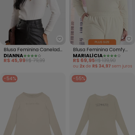
Dianna - Blusa Feminina Canel
Ma
Blusa Feminina Canelada
Blusa Feminina Comfy
DIANNA
MARIALÍCIA
com Rebites (Bege)
Manga Longa Canelada
R$ 45,99
R$ 79,99
R$ 69,95
R$ 139,90
(Bege)
ou
2x
de
R$ 34,97
sem
juros
-54%
-55%