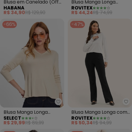
Blusa em Canelado (Off
Blusa Manga Longa
HABANA
ROVITEX
White)
(Bege)
R$ 34,90
R$ 129,90
R$ 44,24
R$ 74,99
-66%
-47%
Select - Blusa Manga Longa (Be
Ro
Blusa Manga Longa
Blusa Manga Longa com
SELECT
ROVITEX
(Bege)
Retilínea (Bege)
R$ 29,99
R$ 89,99
R$ 50,34
R$ 94,99