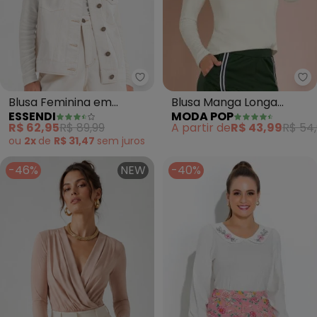
Mo
Essendi - Blusa Feminina em Ri
Blusa Manga Longa
Blusa Feminina em
MODA POP
ESSENDI
Detalhe Amarração (Off-
Ribana (Bege)
A partir de
R$ 43,99
R$ 54
R$ 62,95
R$ 89,99
White)
ou
2x
de
R$ 31,47
sem
juros
-46%
NEW
-40%