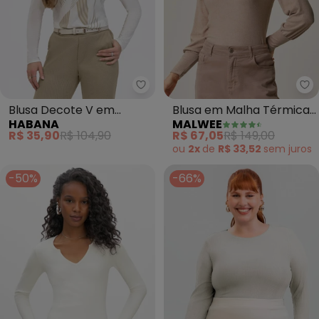
Habana - Blusa Decote V em Mis
Ma
Blusa Decote V em
Blusa em Malha Térmica
HABANA
MALWEE
Misturinha (Off White)
(Bege)
R$ 35,90
R$ 104,90
R$ 67,05
R$ 149,00
ou
2x
de
R$ 33,52
sem
juros
-50%
-66%