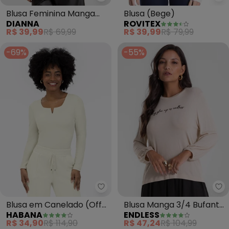
Dianna - Blusa Feminina Manga 
Ro
Blusa Feminina Manga
Blusa (Bege)
DIANNA
ROVITEX
Única em Tricoline
R$ 39,99
R$ 69,99
R$ 39,99
R$ 79,99
(Bege)
-69%
-55%
Habana - Blusa em Canelado (O
En
Blusa em Canelado (Off
Blusa Manga 3/4 Bufante
HABANA
ENDLESS
White)
Visco (Bege)
R$ 34,90
R$ 114,90
R$ 47,24
R$ 104,99