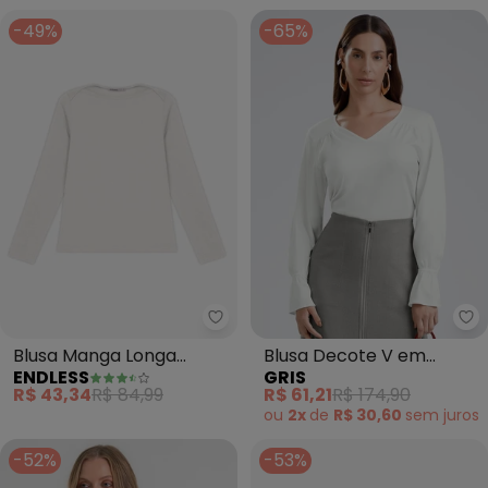
-49%
-65%
Endless - Blusa Manga Longa D
Gr
Blusa Manga Longa
Blusa Decote V em
ENDLESS
GRIS
Decote Canoa (Bege)
Viscose (Off White)
R$ 43,34
R$ 84,99
R$ 61,21
R$ 174,90
ou
2x
de
R$ 30,60
sem
juros
-52%
-53%