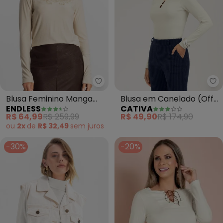
Endless - Blusa Feminino Manga
Blusa Feminino Manga
Blusa em Canelado (Off
ENDLESS
CATIVA
Longa (Bege)
White)
R$ 64,99
R$ 259,99
R$ 49,90
R$ 174,90
ou
2x
de
R$ 32,49
sem
juros
-30%
-20%