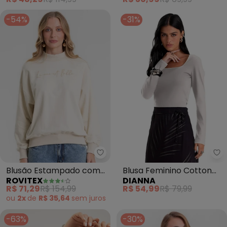
(Bege)
-54%
-31%
Rovitex - Blusão Estampado co
Di
Blusão Estampado com
Blusa Feminino Cotton
ROVITEX
DIANNA
Gola Alta (Bege)
Manga Longa (Bege)
R$ 71,29
R$ 154,99
R$ 54,99
R$ 79,99
ou
2x
de
R$ 35,64
sem
juros
-63%
-30%