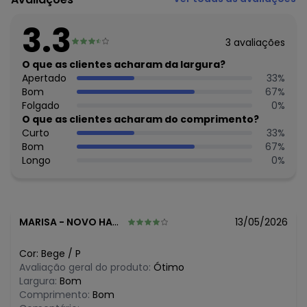
79.233.672/0010-98
Feito: BRASIL
3.3
Cuidados para conservação do produto: Lavar na
3
avaliações
temperatura máxima de 40°.
Não usar alvejante.
O que as clientes acharam da largura?
Usar secadora na temperatura mínima.
Apertado
33
%
Secar na sombra.
Bom
67
%
Passar na temperatura máxima de 150°C.
Folgado
0
%
Não lavar a seco.
O que as clientes acharam do comprimento?
Tecido: Malha Cotton Leve
Curto
33
%
Composição: 5% Elastano 95% Algodão
Bom
67
%
Longo
0
%
MARISA
-
NOVO HAMBURGO - RS
13/05/2026
Cor:
Bege
/
P
Avaliação geral do produto:
Ótimo
Largura:
Bom
Comprimento:
Bom