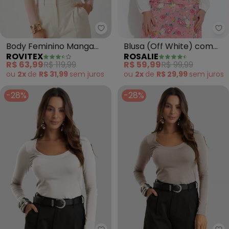
Ro
Rovitex - Body Feminino Manga
Blusa (Off White) com
Body Feminino Manga
ROSALIE
ROVITEX
Bordado
Longa Transpassado
R$ 59,99
R$ 99,99
R$ 63,99
R$ 119,99
(Bege)
ou
2x
de
R$ 29,99
sem
juros
ou
2x
de
R$ 31,99
sem
juros
-28%
-28%