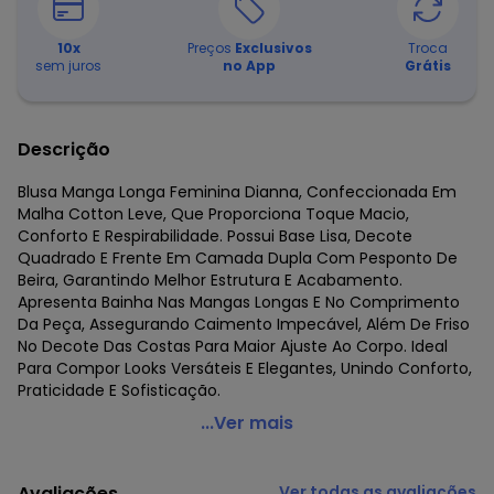
10
x
Preços
Exclusivos
Troca
sem juros
no App
Grátis
Descrição
Blusa Manga Longa Feminina Dianna, Confeccionada Em
Malha Cotton Leve, Que Proporciona Toque Macio,
Conforto E Respirabilidade. Possui Base Lisa, Decote
Quadrado E Frente Em Camada Dupla Com Pesponto De
Beira, Garantindo Melhor Estrutura E Acabamento.
Apresenta Bainha Nas Mangas Longas E No Comprimento
Da Peça, Assegurando Caimento Impecável, Além De Friso
No Decote Das Costas Para Maior Ajuste Ao Corpo. Ideal
Para Compor Looks Versáteis E Elegantes, Unindo Conforto,
Praticidade E Sofisticação.
Dianna - Blusa Manga Longa Bege
...Ver mais
Código do produto: 8480765
Fornecedor: ROVITEX IND E COM DE MALHAS LTDA / CNPJ
Avaliações
Ver todas as avaliações