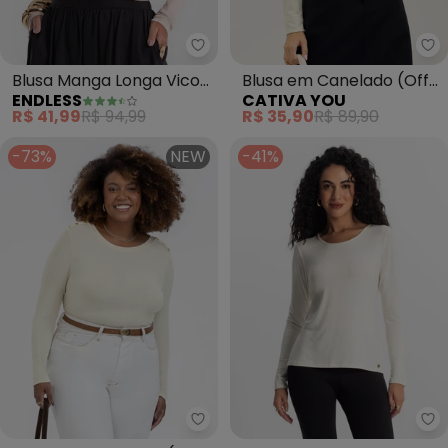
Endless - Blusa Manga Longa Vic
Blusa Manga Longa Vico
Blusa em Canelado (Off
ENDLESS
CATIVA YOU
Tricot Básica (Bege)
White)
R$ 41,99
R$ 94,99
R$ 35,90
R$ 89,90
-73%
NEW
-41%
Habana - Blusa em Canelado (O
Ro