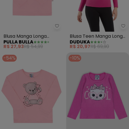
Pulla Bulla - Blusa Manga Longa
Du
Blusa Manga Longa
Blusa Teen Manga Longa
PULLA BULLA
DUDUKA
Menina (Rosa)
(Rosa)
R$ 27,93
R$ 54,99
R$ 20,97
R$ 69,90
-54%
-10%