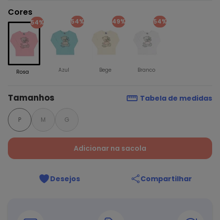
Cores
54%
49%
54%
54%
Azul
Bege
Branco
Rosa
Tamanhos
Tabela de medidas
P
M
G
Adicionar na sacola
Desejos
Compartilhar