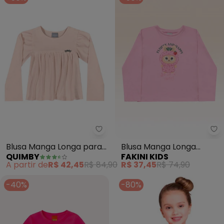
Quimby - Blusa Manga Longa pa
Fa
Blusa Manga Longa para
Blusa Manga Longa
QUIMBY
FAKINI KIDS
Menina (Rosa)
(Rosa)
A partir de
R$ 42,45
R$ 84,90
R$ 37,45
R$ 74,90
-40%
-80%