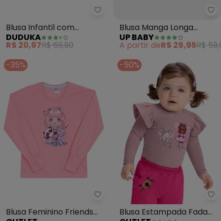
Duduka - Blusa Infantil com Ba
Up
Blusa Infantil com
Blusa Manga Longa
DUDUKA
UP BABY
Babado (Rosa)
Infantil Menina (Rosa)
R$ 20,97
R$ 69,90
A partir de
R$ 29,95
R$ 59,
-35%
-50%
Outlet - Blusa Feminino Friends 
Ou
Blusa Feminino Friends
Blusa Estampada Fada