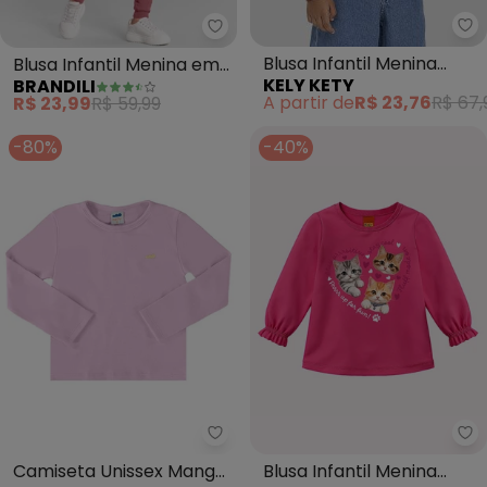
Ke
Brandili - Blusa Infantil Menina
Blusa Infantil Menina
Blusa Infantil Menina em
KELY KETY
BRANDILI
Manga Longa com
Ribana Casual (Rosa)
A partir de
R$ 23,76
R$ 67,
R$ 23,99
R$ 59,99
Babado (Rosa)
-80%
-40%
Marlan - Camiseta Unissex Mang
Ky
Camiseta Unissex Manga
Blusa Infantil Menina