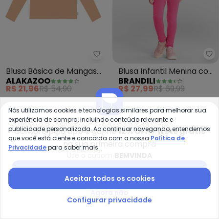
Alakazoo - Blusa Básica de Ma
Br
Blusa Básica de Mangas
Blusa Infantil Menina com
ALAKAZOO
BRANDILI
Longas em Meia Malha
Brilhos (Rosa)
R$ 21,96
R$ 54,90
R$ 27,99
R$ 69,99
(Rosa)
-70%
-65%
Nós utilizamos cookies e tecnologias similares para melhorar sua
experiência de compra, incluindo conteúdo relevante e
publicidade personalizada. Ao continuar navegando, entendemos
Compre pelo app e ganhe
12% OFF + frete grátis
que você está ciente e concorda com a nossa
Política de
na sua primeira compra
Privacidade
para saber mais.
Use o cupom
BEMVINDA
Baixar app Posthaus
Aceitar todos os cookies
Agora não
Configurar privacidade