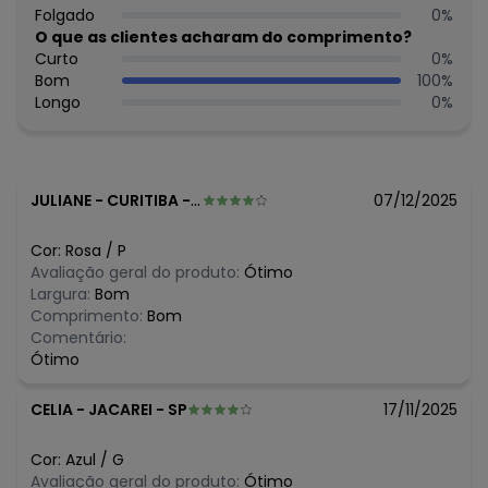
cuidados para conservação da roupinha: Lavar na
Folgado
0
%
máquina, no ciclo delicado, com água fria ou morna - Não
O que as clientes acharam do comprimento?
usar alvejante - Não lavar a seco - Não colocar na
Curto
0
%
secadora - Secar na vertical.
Bom
100
%
Tecido: Meia malha
Longo
0
%
Composição: Fio 30/1 100% algodão
Histórico de preços
O preço apresentado abaixo é o menor oferecido em
JULIANE
-
CURITIBA - PR
07/12/2025
algum dia do mês, para o menor tamanho disponível.
N/D*
agosto/2026
Cor:
Rosa
/
P
N/D*
julho/2026
Avaliação geral do produto:
Ótimo
N/D*
junho/2026
Largura:
Bom
N/D*
maio/2026
Comprimento:
Bom
N/D*
abril/2026
Comentário:
R$ 22,39
março/2026
Ótimo
R$ 22,39
fevereiro/2026
CELIA
-
JACAREI - SP
17/11/2025
Cor:
Azul
/
G
Avaliação geral do produto:
Ótimo