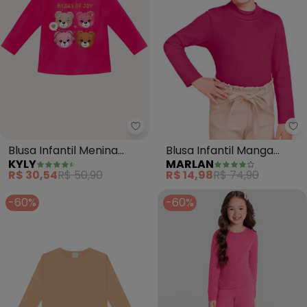
Kyly - Blusa Infantil Menina Urs
Ma
Blusa Infantil Menina
Blusa Infantil Manga
KYLY
MARLAN
Ursinhos (Rosa)
Longa em Punho (Rosa)
R$ 30,54
R$ 50,90
R$ 14,98
R$ 74,90
-60%
-60%