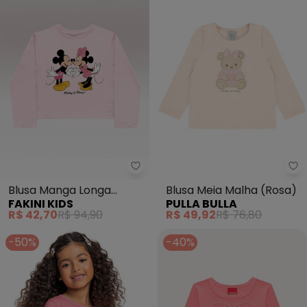
Fakini Kids - Blusa Manga Longa
Pu
Blusa Manga Longa
Blusa Meia Malha (Rosa)
FAKINI KIDS
PULLA BULLA
Minnie (Rosa)
R$ 42,70
R$ 94,90
R$ 49,92
R$ 76,80
-50%
-40%