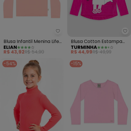
Elian - Blusa Infantil Menina Life
Tu
Blusa Infantil Menina Life
Blusa Cotton Estampa
ELIAN
TURMINHA
Colors (Rosa)
Gatinho Patinhas (Rosa)
R$ 43,92
R$ 54,90
R$ 44,99
R$ 49,99
-54%
-15%