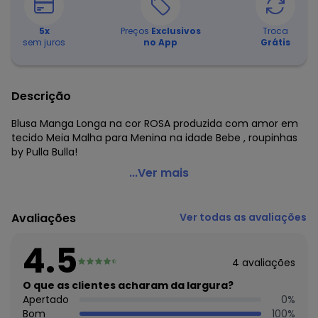
5
x
Preços
Exclusivos
Troca
sem juros
no App
Grátis
Descrição
Blusa Manga Longa na cor ROSA produzida com amor em
tecido Meia Malha para Menina na idade Bebe , roupinhas
by Pulla Bulla!
Pulla Bulla - Blusa Manga Longa Menina Rosa
...Ver mais
Código do produto: 7149053
Modelagem: Ampla
Avaliações
Ver todas as avaliações
Comprimento da manga: Longa
Forro: Não
4.5
Cinto: Não acompanha
4
avaliações
Fornecedor: CONFECCOES JO JO LTDA / CNPJ
83.938.985/0001-28
O que as clientes acharam da largura?
Feito: Brasil
Apertado
0
%
Cuidados para conservação do produto: Melhores
Bom
100
%