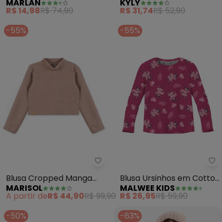
MARLAN
KYLY
Longa Suedine Lisa (Rosa)
Gatinhos (Rosa)
R$ 14,98
R$ 74,90
R$ 31,74
R$ 52,90
-55%
-55%
Marisol - Blusa Cropped Manga L
Ma
Blusa Cropped Manga
Blusa Ursinhos em Cotton
MARISOL
MALWEE KIDS
Longa Infantil (Rosa)
(Rosa Escuro)
A partir de
R$ 44,90
R$ 99,90
R$ 26,95
R$ 59,90
-50%
-63%