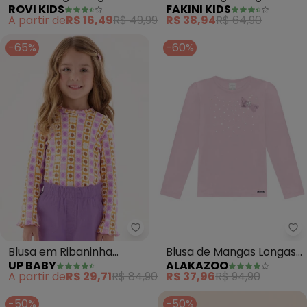
ROVI KIDS
FAKINI KIDS
Feminina Listrado (Rosa)
(Rosa)
A partir de
R$ 16,49
R$ 49,99
R$ 38,94
R$ 64,90
-65%
-60%
Up Baby - Blusa em Ribaninha In
Al
Blusa em Ribaninha
Blusa de Mangas Longas
UP BABY
ALAKAZOO
Infantil Menina (Rosa)
Menina com Strass
A partir de
R$ 29,71
R$ 84,90
R$ 37,96
R$ 94,90
(Rosa)
-50%
-50%