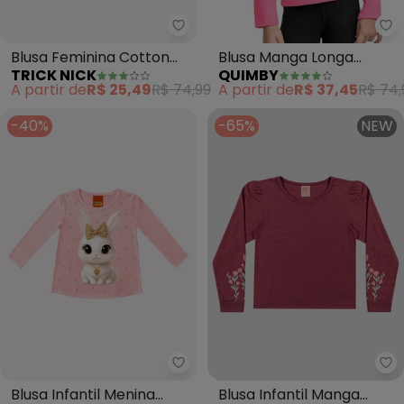
Trick Nick - Blusa Feminina Cot
Qu
Blusa Feminina Cotton
Blusa Manga Longa
TRICK NICK
QUIMBY
(Rosa)
Básica (Rosa)
A partir de
R$ 25,49
R$ 74,99
A partir de
R$ 37,45
R$ 74,
-40%
-65%
NEW
Kyly - Blusa Infantil Menina Coe
Ke
Blusa Infantil Menina
Blusa Infantil Manga