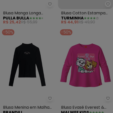
Pulla Bulla - Blusa Manga Longa
Tu
Blusa Manga Longa
Blusa Cotton Estampa
PULLA BULLA
TURMINHA
Menina (Rosa)
Gatinho Básica Menina
R$ 25,42
R$ 55,99
R$ 44,91
R$ 49,90
(Rosa)
-50%
-50%
Brandili - Blusa Menina em Malh
Ma
Blusa Menina em Malha
Blusa Evasê Everest &
BRANDILI
MALWEE KIDS