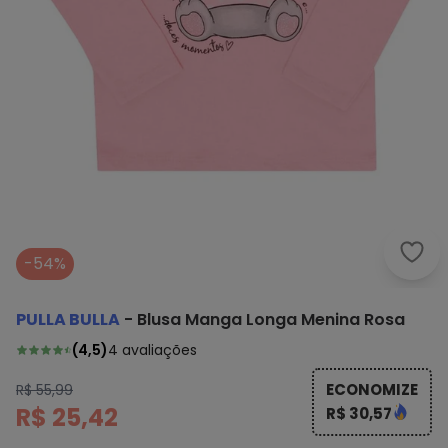
Pull
-54%
PULLA BULLA
-
Blusa Manga Longa Menina Rosa
(
4,5
)
4
avaliações
ECONOMIZE
R$ 55,99
R$ 25,42
R$ 30,57