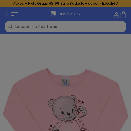
Até 5x + Frete Grátis R$199 Sul e Sudeste - cupom EUQUERO