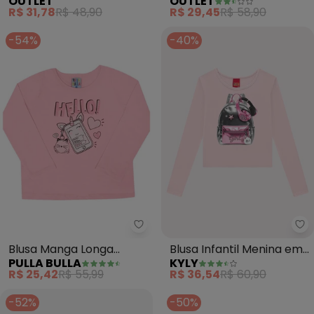
OUTLET
OUTLET
(Rosa )
Menina (Rosa )
R$ 31,78
R$ 48,90
R$ 29,45
R$ 58,90
-54%
-40%
Pulla Bulla - Blusa Manga Longa
Ky
Blusa Manga Longa
Blusa Infantil Menina em
PULLA BULLA
KYLY
Menina (Rosa)
Algodão (Rosa)
R$ 25,42
R$ 55,99
R$ 36,54
R$ 60,90
-52%
-50%