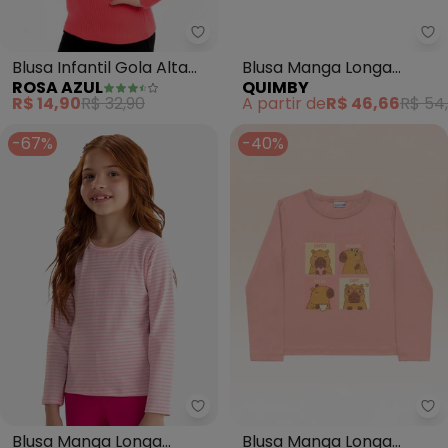
Rosa Azul - Blusa Infantil Gola
Qu
Blusa Infantil Gola Alta
Blusa Manga Longa
ROSA AZUL
QUIMBY
em Ribana (Rosa Neon)
Infantil em Cotton Rosa
R$ 14,90
R$ 32,90
A partir de
R$ 46,66
R$ 54
-67%
-40%
Rovi Kids - Blusa Manga Longa F
Fa
Blusa Manga Longa
Blusa Manga Longa