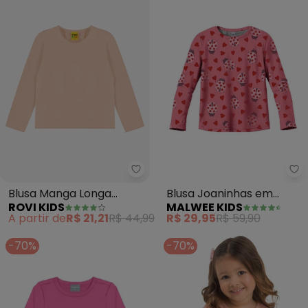
Rovi Kids - Blusa Manga Longa In
Ma
Blusa Manga Longa
Blusa Joaninhas em
ROVI KIDS
MALWEE KIDS
Infantil Feminina (Rosa)
Cotton (Coral)
A partir de
R$ 21,21
R$ 44,99
R$ 29,95
R$ 59,90
-70%
-70%