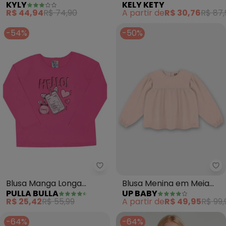
KYLY
KELY KETY
Coelhinho (Rosa)
Longa com Estampa
R$ 44,94
R$ 74,90
A partir de
R$ 30,76
R$ 87,
Relevo (Bordo)
-54%
-50%
Pulla Bulla - Blusa Manga Longa
Up
Blusa Manga Longa
Blusa Menina em Meia
PULLA BULLA
UP BABY
Menina (Rosa)
Malha (Rosa)
R$ 25,42
R$ 55,99
A partir de
R$ 49,95
R$ 99,
-64%
-64%