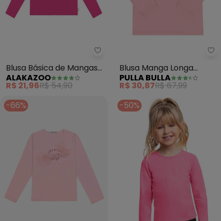
Alakazoo - Blusa Básica de Ma
Pu
Blusa Básica de Mangas
Blusa Manga Longa
ALAKAZOO
PULLA BULLA
Longas em Meia Malha
Menina (Rosa)
R$ 21,96
R$ 54,90
R$ 30,87
R$ 67,99
(Rosa)
-66%
-50%