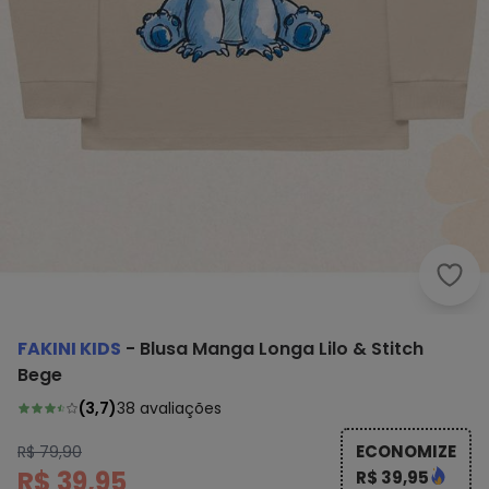
Faki
FAKINI KIDS
-
Blusa Manga Longa Lilo & Stitch
Bege
(
3,7
)
38
avaliações
ECONOMIZE
R$ 79,90
R$ 39,95
R$ 39,95