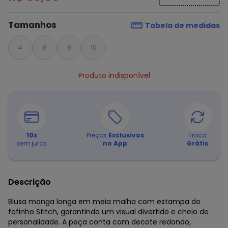
Tamanhos
Tabela de medidas
4
6
8
10
Produto indisponível
10
x
Preços
Exclusivos
Troca
sem juros
no App
Grátis
Descrição
Blusa manga longa em meia malha com estampa do
fofinho Stitch, garantindo um visual divertido e cheio de
personalidade. A peça conta com decote redondo,