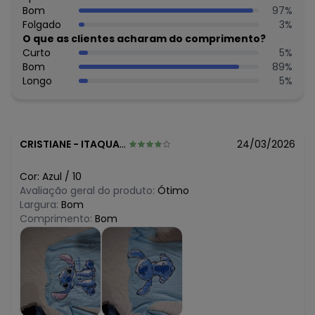
N/D*
Bom
97
%
julho/2026
R$ 30,36
Folgado
3
%
junho/2026
R$ 35,95
O que as clientes acharam do comprimento?
maio/2026
R$ 33,95
Curto
5
%
abril/2026
R$ 31,96
Bom
89
%
março/2026
R$ 35,95
Longo
5
%
fevereiro/2026
CRISTIANE
-
ITAQUAQUECETUBA - SP
24/03/2026
Cor:
Azul
/
10
Avaliação geral do produto:
Ótimo
Largura:
Bom
Comprimento:
Bom