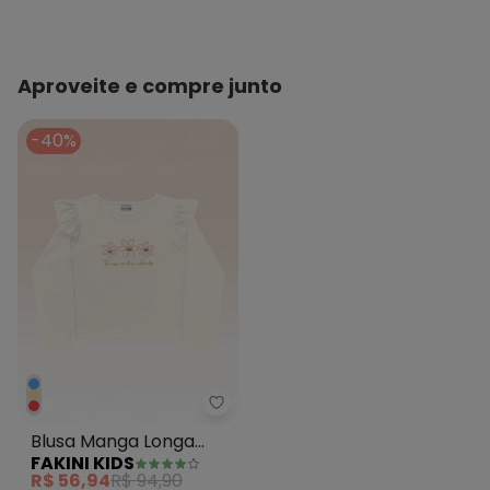
Aproveite e compre junto
-40%
Fakini Kids - Blusa Manga Longa
Blusa Manga Longa
FAKINI KIDS
Bege
R$ 56,94
R$ 94,90