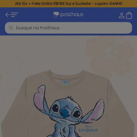
Até 10x + Frete Grátis R$199 Sul e Sudeste - cupom GANHEI