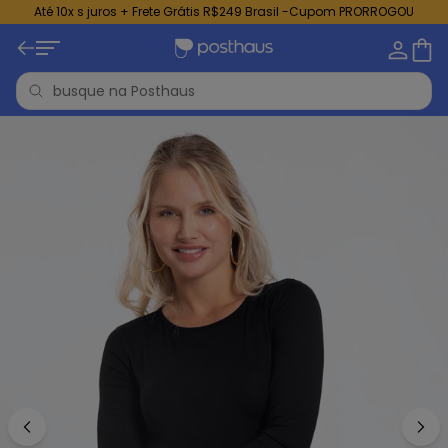
Até 10x s juros + Frete Grátis R$249 Brasil -Cupom PRORROGOU