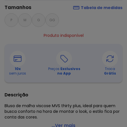
Tamanhos
Tabela de medidas
P
M
G
GG
Produto indisponível
10
x
Preços
Exclusivos
Troca
sem juros
no App
Grátis
Descrição
Blusa de malha viscose MVS thirty plus, ideal para quem
busca conforto na hora de montar o look, o estilo fica por
conta das cores.
Lunender - Blusa Manga Longa Preto
...Ver mais