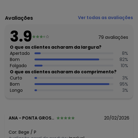
Código do produto: 5799571
Modelagem: Justa
Avaliações
Ver todas as avaliações
Modelo: Reto/reta
Comprimento da manga: Longa
3.9
Forro: Não
79
avaliações
Decote frente: Redondo
Tecido: Malha
O que as clientes acharam da largura?
Composição: 96% viscose 4% elastano
Apertado
8
%
Bom
82
%
Histórico de preços
Folgado
10
%
O que as clientes acharam do comprimento?
O preço apresentado abaixo é o menor oferecido em
Curto
3
%
algum dia do mês, para o menor tamanho disponível.
Bom
95
%
N/D*
agosto/2026
Longo
3
%
N/D*
julho/2026
N/D*
junho/2026
N/D*
maio/2026
N/D*
abril/2026
R$ 42,45
março/2026
ANA
-
PONTA GROSSA - PR
20/02/2026
R$ 42,45
fevereiro/2026
Cor:
Bege
/
P