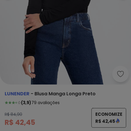
Lune
LUNENDER
-
Blusa Manga Longa Preto
(
3,9
)
79
avaliações
ECONOMIZE
R$ 84,90
R$ 42,45
R$ 42,45