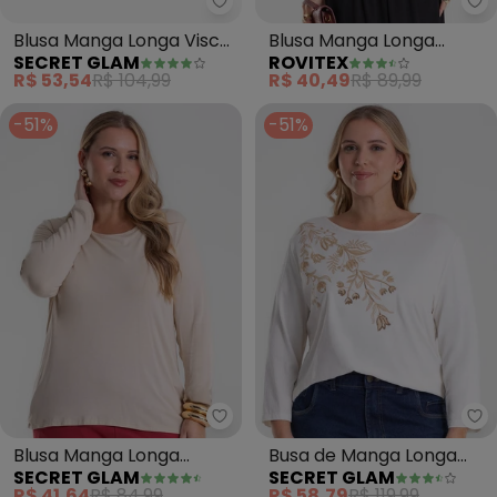
Secret Glam - Blusa Manga Long
Ro
Blusa Manga Longa Visco
Blusa Manga Longa
SECRET GLAM
ROVITEX
Tricot (Bege)
Listrada Plus (Bege)
R$ 53,54
R$ 104,99
R$ 40,49
R$ 89,99
-51%
-51%
Secret Glam - Blusa Manga Lon
Se
Blusa Manga Longa
Busa de Manga Longa
SECRET GLAM
SECRET GLAM
Viscotorcion (Bege)
Bordado Plus Size (Bege)
R$ 41,64
R$ 84,99
R$ 58,79
R$ 119,99