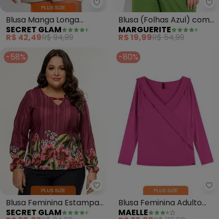
Ma
Secret Glam - Blusa Manga Lon
Blusa (Folhas Azul) com
Blusa Manga Longa
MARGUERITE
SECRET GLAM
Gota Plus Size
Viscotorcion (Amarelo)
R$ 19,99
R$ 54,99
R$ 42,49
R$ 94,99
-58%
-80%
Ma
Secret Glam - Blusa Feminina E
Blusa Feminina Adulto
Blusa Feminina Estampa
MAELLE
SECRET GLAM
(Rosa)
de Flores (Rosa)