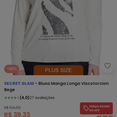
Secr
-68%
SECRET GLAM
-
Blusa Manga Longa Viscotorcion
Bege
(
4,0
)
27
avaliações
PREÇO AGORA
R$ 124,99
NO APP
R$ 39,33