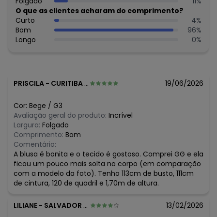
Folgado
11
%
R$ 39,33
junho/2026
O que as clientes acharam do comprimento?
R$ 39,33
maio/2026
Curto
4
%
R$ 39,33
abril/2026
Bom
96
%
N/D*
março/2026
Longo
0
%
R$ 39,33
fevereiro/2026
PRISCILA
-
CURITIBA - PR
19/06/2026
Cor:
Bege
/
G3
Avaliação geral do produto:
Incrível
Largura:
Folgado
Comprimento:
Bom
Comentário:
A blusa é bonita e o tecido é gostoso. Comprei GG e ela
ficou um pouco mais solta no corpo (em comparação
com a modelo da foto). Tenho 113cm de busto, 111cm
de cintura, 120 de quadril e 1,70m de altura.
LILIANE
-
SALVADOR - BA
13/02/2026