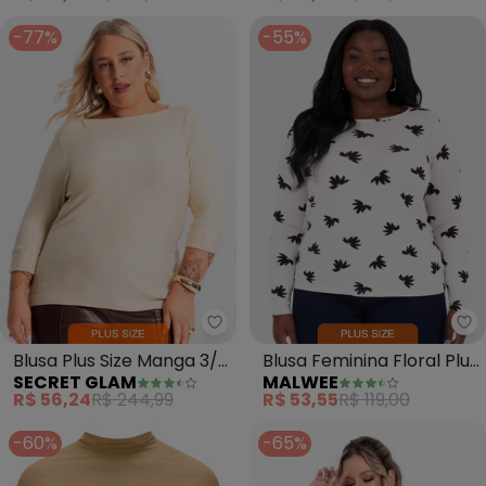
-77%
-55%
Secret Glam - Blusa Plus Size 
Ma
Blusa Plus Size Manga 3/4
Blusa Feminina Floral Plus
SECRET GLAM
MALWEE
(Bege)
(Bege)
R$ 56,24
R$ 244,99
R$ 53,55
R$ 119,00
-60%
-65%