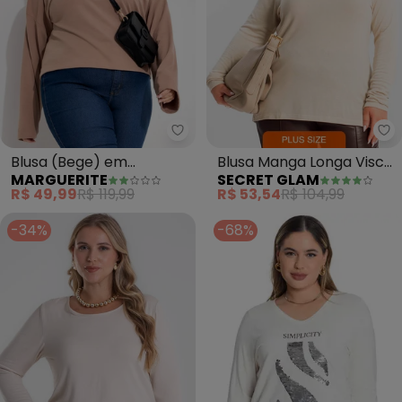
Marguerite - Blusa (Bege) em M
Se
Blusa (Bege) em
Blusa Manga Longa Visco
MARGUERITE
SECRET GLAM
Moletinho
Tricot (Bege)
R$ 49,99
R$ 119,99
R$ 53,54
R$ 104,99
-34%
-68%