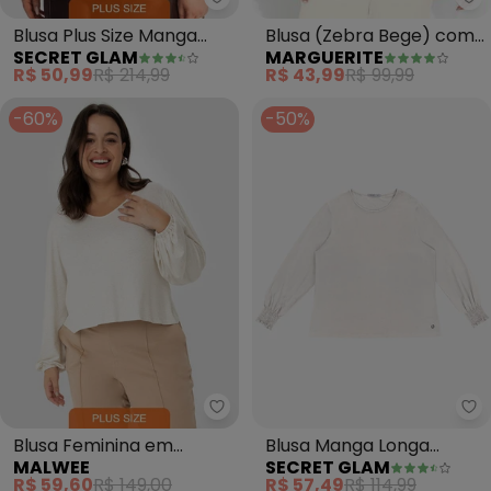
Ma
Secret Glam - Blusa Plus Size 
Blusa (Zebra Bege) com
Blusa Plus Size Manga
MARGUERITE
SECRET GLAM
Franzidos Plus Size
Longa Feminina (Bege)
R$ 43,99
R$ 99,99
R$ 50,99
R$ 214,99
-60%
-50%
Malwee - Blusa Feminina em Vis
Se
Blusa Feminina em
Blusa Manga Longa
MALWEE
SECRET GLAM
Viscolinho Plus (Bege)
Lastex Plus Size (Bege)
R$ 59,60
R$ 149,00
R$ 57,49
R$ 114,99