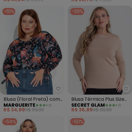
-61%
-59%
Marguerite - Blusa (Floral Pret
Se
Blusa (Floral Preta) com
Blusa Térmica Plus Size
MARGUERITE
SECRET GLAM
Amarração Plus Size
(Marrom)
R$ 34,99
R$ 89,99
R$ 36,89
R$ 89,99
-64%
-50%