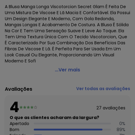
A Blusa Manga Longa Viscotorcion Secret Glam É Feita De
Uma Mistura De Viscose E Lã Macia E Confortável. Ela Possui
Um Design Elegante E Moderno, Com Gola Redonda,
Mangas Longas E Acabamento De Costura. A Blusa É Sólida
Na Cor E Tem Uma Sensação Suave E Leve Ao Toque. Ela
Tem Uma Textura Única Com O Tecido Viscotorcion, Que
É Caracterizado Por Sua Combinação Dos Benefícios Das
Fibras De Viscose E Lã. É Perfeita Para Ser Usada Em Um
Look Casual Ou Elegante, Proporcionando Um Visual
Moderno E Sofi
Secret Glam - Blusa Manga Longa Viscotorcion Bege
...Ver mais
Código do produto: 6889134
Tecido: Malha visco premiere
Avaliações
Ver todas as avaliações
Composição: Peca total 4% elastano 96% viscose
4
Histórico de preços
27
avaliações
O preço apresentado abaixo é o menor oferecido em
O que as clientes acharam da largura?
algum dia do mês, para o menor tamanho disponível.
Apertado
0
%
N/D*
agosto/2026
Bom
89
%
R$ 39,33
julho/2026