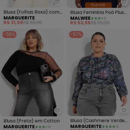
Marguerite - Blusa (Folhas Rox
Ma
Blusa (Folhas Roxa) com
Blusa Feminina Poá Plus
MARGUERITE
MALWEE
Costas Vazadas Plus Size
(Preto)
R$ 31,99
R$ 89,99
R$ 53,55
R$ 119,00
-55%
-57%
Ma
Marguerite - Blusa (Preta) em 
Blusa (Cashmere Verde)
Blusa (Preta) em Cotton
MARGUERITE
MARGUERITE
com Gola Laço Plus Size