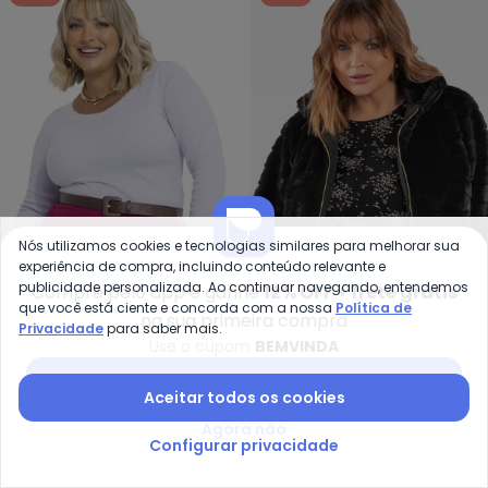
Nós utilizamos cookies e tecnologias similares para melhorar sua
experiência de compra, incluindo conteúdo relevante e
Marguerite - Blusa Manga Longa
Se
publicidade personalizada. Ao continuar navegando, entendemos
Compre pelo app e ganhe
12% OFF + frete grátis
que você está ciente e concorda com a nossa
Política de
Blusa Manga Longa
Blusa Manga Longa Plus
na sua primeira compra
Privacidade
para saber mais.
MARGUERITE
SECRET GLAM
(Branca) Plus Size
Size (Preto)
Use o cupom
BEMVINDA
R$ 39,99
R$ 69,99
R$ 49,44
R$ 114,99
Baixar app Posthaus
Aceitar todos os cookies
-57%
-54%
Agora não
Configurar privacidade