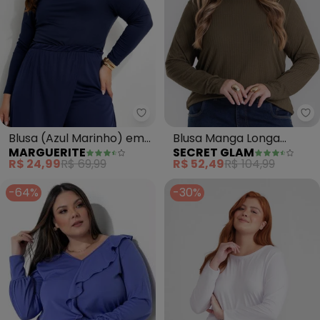
Marguerite - Blusa (Azul Marin
Se
Blusa (Azul Marinho) em
Blusa Manga Longa
MARGUERITE
SECRET GLAM
Malha Suede
Ribana (Verde Escuro)
R$ 24,99
R$ 69,99
R$ 52,49
R$ 104,99
-64%
-30%