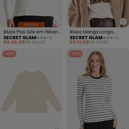
Se
Blusa Plus Size em Ribana
Blusa Manga Longa
SECRET GLAM
SECRET GLAM
Canelada (Bege)
Estampa Plus Size (Bege)
R$ 46,99
R$ 184,99
R$ 51,59
R$ 119,99
-49%
-55%