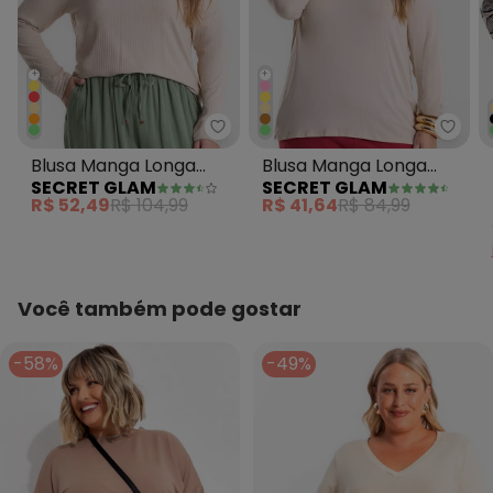
+
+
Secret Glam - Blusa Manga Lon
Secre
Blusa Manga Longa
Blusa Manga Longa
SECRET GLAM
SECRET GLAM
Ribana Canelada Bege
Viscotorcion Bege
R$ 52,49
R$ 104,99
R$ 41,64
R$ 84,99
Você também pode gostar
-58%
-49%