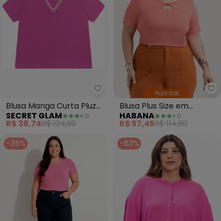
Secret Glam - Blusa Manga Curt
Blusa Manga Curta Pluz
Blusa Plus Size em
SECRET GLAM
HABANA
Size (Rosa)
Viscose (Rosa)
R$ 38,74
R$ 124,99
R$ 57,45
R$ 114,90
-35%
-63%