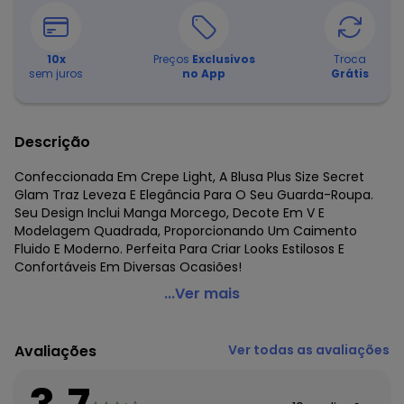
10
x
Preços
Exclusivos
Troca
sem juros
no App
Grátis
Descrição
Confeccionada Em Crepe Light, A Blusa Plus Size Secret
Glam Traz Leveza E Elegância Para O Seu Guarda-Roupa.
Seu Design Inclui Manga Morcego, Decote Em V E
Modelagem Quadrada, Proporcionando Um Caimento
Fluido E Moderno. Perfeita Para Criar Looks Estilosos E
Confortáveis Em Diversas Ocasiões!
Secret Glam - Blusa Manga Morcego Plus Size Rosa
...Ver mais
Código do produto: 7454695
Fornecedor: ROVITEX IND E COM DE MALHAS LTDA / CNPJ
Avaliações
Ver todas as avaliações
79.233.672/0010-98
Feito: Paraguai
Cuidados para conservação do produto: Lavar na