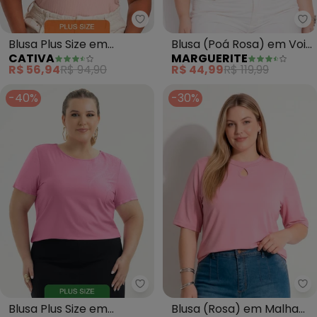
Cativa - Blusa Plus Size em Can
Ma
Blusa Plus Size em
Blusa (Poá Rosa) em Voil
CATIVA
MARGUERITE
Canelado (Rosa Claro)
Devorê
R$ 56,94
R$ 94,90
R$ 44,99
R$ 119,99
-40%
-30%
Cativa - Blusa Plus Size em Mist
Ma
Blusa Plus Size em
Blusa (Rosa) em Malha