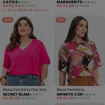
CATIVA
MARGUERITE
Misturinha (Rosa)
de Poliéster
R$ 68,94
R$ 114,90
R$ 34,99
R$ 49,99
ou
2x
de
R$ 34,47
sem
juros
-64%
-61%
Secret Glam - Blusa Feminina Pl
In
Blusa Feminina Plus Size
Blusa Feminina
SECRET GLAM
INFINITA COR
(Rosa)
Estampada (Rosa)
R$ 56,99
R$ 159,99
R$ 42,39
R$ 109,99