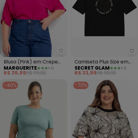
Marguerite - Blusa (Pink) em C
Se
Blusa (Pink) em Crepe
Camiseta Plus Size em
MARGUERITE
SECRET GLAM
Plano
Meia Malha (Preto)
R$ 39,99
R$ 119,99
R$ 33,99
R$ 99,99
-40%
-70%