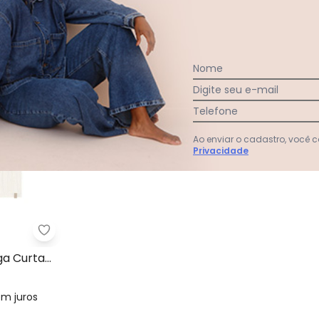
Nome
Digite seu e-mail
Telefone
Ao enviar o cadastro, você
Privacidade
agile Manga Curta Branco
Gloss - Blusa Juvenil Manga Curta Ribana Branco
ga Curta
em
juros