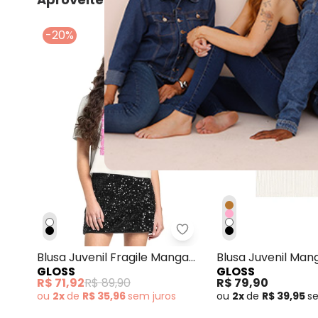
-20%
Gloss - Blusa Juvenil Fr
Blusa Juvenil Fragile Manga
Blusa Juvenil Man
GLOSS
GLOSS
Curta Branco
Ribana Branco
R$ 71,92
R$ 89,90
R$ 79,90
ou
2x
de
R$ 35,96
sem
juros
ou
2x
de
R$ 39,95
s