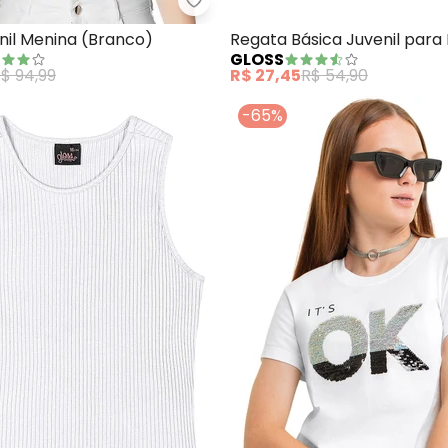
ta Manga Curta Básica Infantil (Branco)
Minty - Blusa Juvenil Menina (B
nil Menina (Branco)
Regata Básica Juvenil para
GLOSS
(Branco)
$ 94,99
R$ 27,45
R$ 54,90
-65%