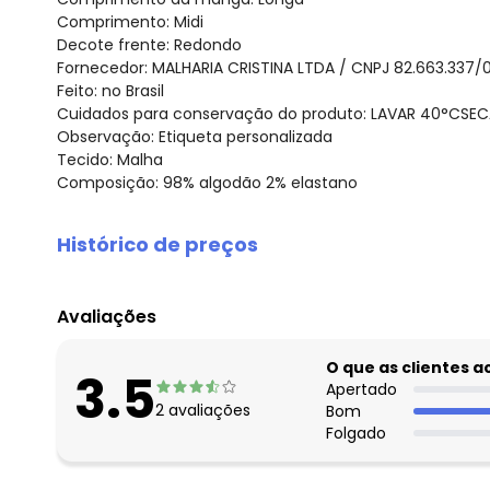
Comprimento: Midi
Decote frente: Redondo
Fornecedor: MALHARIA CRISTINA LTDA / CNPJ 82.663.337/
Feito: no Brasil
Cuidados para conservação do produto: LAVAR 40°CS
Observação: Etiqueta personalizada
Tecido: Malha
Composição: 98% algodão 2% elastano
Histórico de preços
O preço apresentado abaixo é o menor oferecido em al
agosto/2026
Avaliações
julho/2026
junho/2026
O que as clientes 
3.5
maio/2026
Apertado
2
avaliações
Bom
abril/2026
Folgado
março/2026
fevereiro/2026