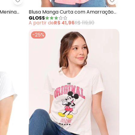
ranco)
Gloss - Regata Básica Juvenil para Menina (Bran
Gloss - 
 Menina
Blusa Manga Curta com Amarração
GLOSS
(Branco)
A partir de
R$ 41,96
R$ 119,90
-25%