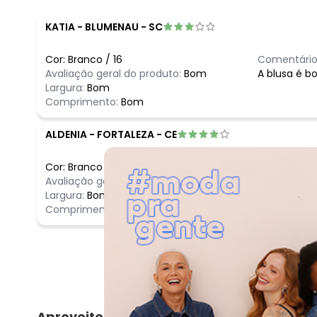
KATIA
-
BLUMENAU - SC
Cor:
Branco
/
16
Comentário
Avaliação geral do produto:
Bom
A blusa é bo
Largura:
Bom
Comprimento:
Bom
ALDENIA
-
FORTALEZA - CE
Cor:
Branco
/
14
Comentário
Avaliação geral do produto:
Ótimo
Ótimo
Largura:
Bom
Comprimento:
Bom
Aproveite e compre junto