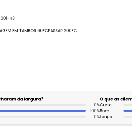
0001-43
ECAGEM EM TAMBOR 60°CPASSAR 200°C
gum dia do mês, para o menor tamanho disponível.
acharam da largura?
O que as cli
0
%
Curto
100
%
Bom
0
%
Longo