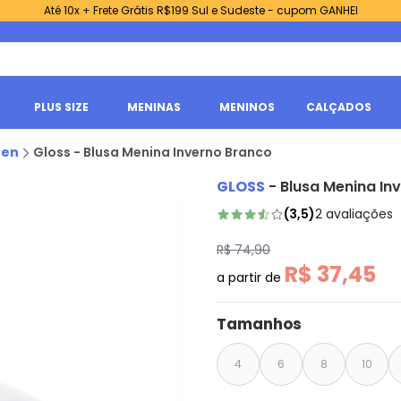
Até 10x + Frete Grátis R$199 Sul e Sudeste - cupom GANHEI
PLUS SIZE
MENINAS
MENINOS
CALÇADOS
een
Gloss - Blusa Menina Inverno Branco
GLOSS
-
Blusa Menina In
(
3,5
)
2
avaliações
R$ 74,90
R$ 37,45
a partir de
Tamanhos
4
6
8
10