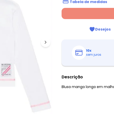
Tabela de medidas
Desejos
10
x
sem juros
Descrição
Blusa manga longa em malha q