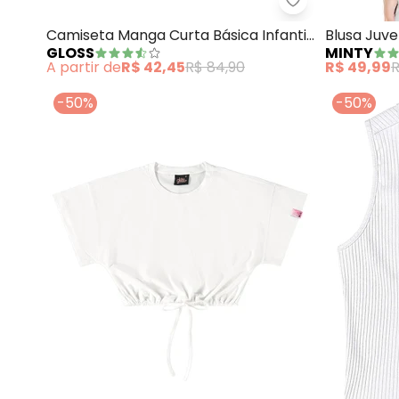
Gloss - Camise
Camiseta Manga Curta Básica Infantil
Blusa Juve
GLOSS
MINTY
(Branco)
A partir de
R$ 42,45
R$ 84,90
R$ 49,99
R
-50%
-50%