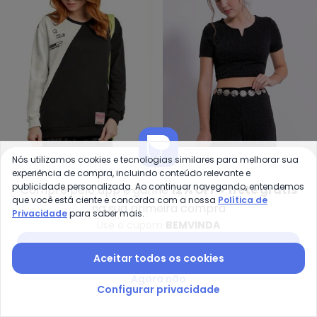
Gloss - Blusão Menina Juvenil 
Ca
Nós utilizamos cookies e tecnologias similares para melhorar sua
experiência de compra, incluindo conteúdo relevante e
Blusão Menina Juvenil em
Blusa Cropped em
publicidade personalizada. Ao continuar navegando, entendemos
Compre pelo app e ganhe
12% OFF + frete grátis
GLOSS
CATIVA YOU
Moletom (Preto)
Canelado (Preto)
que você está ciente e concorda com a nossa
Política de
R$ 54,21
R$ 154,90
R$ 47,94
R$ 79,90
na sua primeira compra
Privacidade
para saber mais.
Use o cupom
BEMVINDA
-50%
-50%
Baixar app Posthaus
Aceitar todos os cookies
Agora não
Configurar privacidade