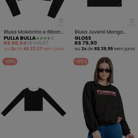
Pulla Bulla - Blusa Moletinho e
Gl
Blusa Moletinho e Ribana
Blusa Juvenil Manga
PULLA BULLA
GLOSS
com Elastano (Preto)
Curta Ribana Preto
R$ 66,54
R$ 146,57
R$ 79,90
ou
2x
de
R$ 33,27
sem
juros
ou
2x
de
R$ 39,95
sem
juros
-69%
-65%