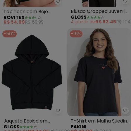
Gl
Rovitex - Top Teen com Bojo R
Blusão Cropped Juvenil
Top Teen com Bojo
GLOSS
ROVITEX
Menina (Preto)
Removível sem Costura
A partir de
R$ 52,45
R$ 104
R$ 54,99
R$ 69,99
(Preto)
-50%
-16%
Gloss - Jaqueta Básica em Mole
Fa
Jaqueta Básica em
T-Shirt em Malha Suedine
GLOSS
FAKINI
Moletom Juvenil (Preto)
(Preto)