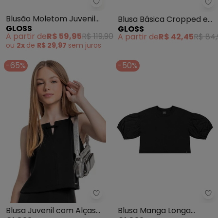
Gloss - Blusão Moletom Juvenil
Gl
Blusão Moletom Juvenil
Blusa Básica Cropped em
GLOSS
GLOSS
Menina (Preto)
Moletom (Preto)
A partir de
R$ 59,95
R$ 119,90
A partir de
R$ 42,45
R$ 84
ou
2x
de
R$ 29,97
sem
juros
-65%
-50%
Gloss - Blusa Juvenil com Alças
Gl
Blusa Juvenil com Alças
Blusa Manga Longa