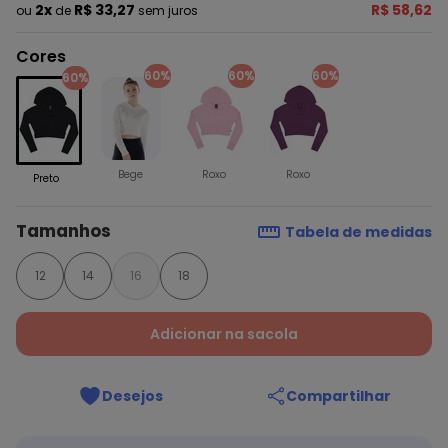
2x
R$ 33,27
R$ 58,62
ou
de
sem juros
Cores
60%
60%
60%
60%
Bege
Roxo
Roxo
Preto
Tamanhos
Tabela de medidas
12
14
16
18
Adicionar na sacola
Desejos
Compartilhar