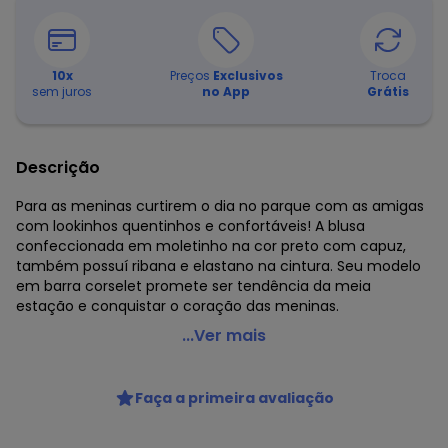
10
x
Preços
Exclusivos
Troca
sem juros
no App
Grátis
Descrição
Para as meninas curtirem o dia no parque com as amigas
com lookinhos quentinhos e confortáveis! A blusa
confeccionada em moletinho na cor preto com capuz,
também possuí ribana e elastano na cintura. Seu modelo
em barra corselet promete ser tendência da meia
estação e conquistar o coração das meninas.
Pulla Bulla - Blusa Moletinho e Ribana com Elastano
...Ver mais
Preto
Código do produto: 7336642
Faça a primeira avaliação
Modelagem: Ampla
Comprimento da Manga: Longa