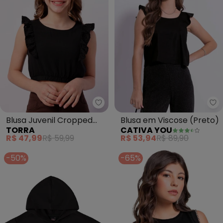
Torra - Blusa Juvenil Cropped 
Blusa Juvenil Cropped
Blusa em Viscose (Preto)
TORRA
CATIVA YOU
Canelada (Branca)
R$ 47,99
R$ 59,99
R$ 53,94
R$ 89,90
-50%
-65%