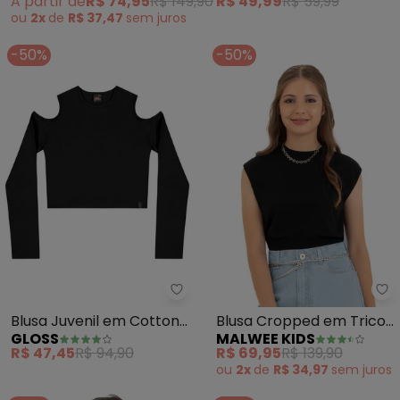
A partir de
R$ 74,95
R$ 149,90
R$ 49,99
R$ 59,99
ou
2x
de
R$ 37,47
sem
juros
-50%
-50%
Gloss - Blusa Juvenil em Cotton
Ma
Blusa Juvenil em Cotton
Blusa Cropped em Tricot
GLOSS
MALWEE KIDS
(Preto)
Teen (Preto)
R$ 47,45
R$ 94,90
R$ 69,95
R$ 139,90
ou
2x
de
R$ 34,97
sem
juros