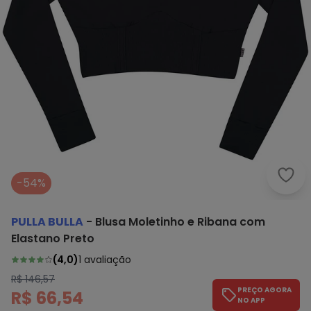
Pull
-54%
PULLA BULLA
-
Blusa Moletinho e Ribana com
Elastano Preto
(
4,0
)
1
avaliação
R$ 146,57
PREÇO AGORA
R$ 66,54
NO APP