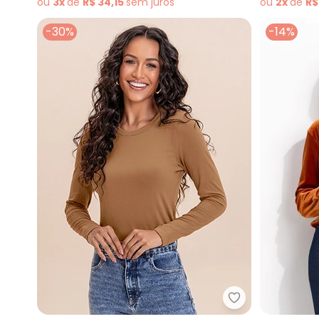
ou
3x
de
R$ 34,15
sem
juros
ou
2x
de
R$
-30%
-14%
Angel - Blusa 