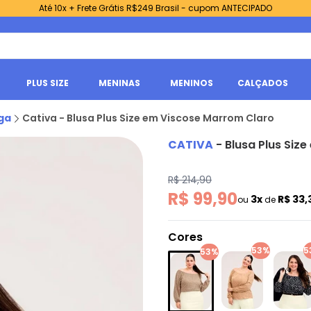
Até 10x + Frete Grátis R$249 Brasil - cupom ANTECIPADO
PLUS SIZE
MENINAS
MENINOS
CALÇADOS
ga
Cativa - Blusa Plus Size em Viscose Marrom Claro
CATIVA
-
Blusa Plus Siz
R$ 214,90
R$ 99,90
3x
R$ 33
ou
de
Cores
53%
5
53%