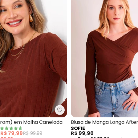
sa em Tecido Plissado (Marrom)
Quintess - Blusa (Marrom) em 
rrom) em Malha Canelada
Blusa de Manga Longa Afte
SOFIE
Ribana (Marrom)
e
R$ 79,99
R$ 99,99
R$ 99,90