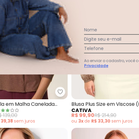
Nome
Digite seu e-mail
Telefone
Ao enviar o cadastro, você
Privacidade
a Feminina em Viscose Canelada(Marrom)
Malwee - Blusa Ampla em Malh
la em Malha Canelada
Blusa Plus Size em Viscose (Marrom
CATIVA
Claro)
$ 139,00
R$ 99,90
R$ 214,90
 39,38
sem
juros
ou
3x
de
R$ 33,30
sem
juros