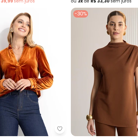
 39,99
sem
juros
ou
3x
de
R$ 33,30
sem
juros
-30%
Suede Basic (Marrom)
Quintess - Blusa Terracota em 