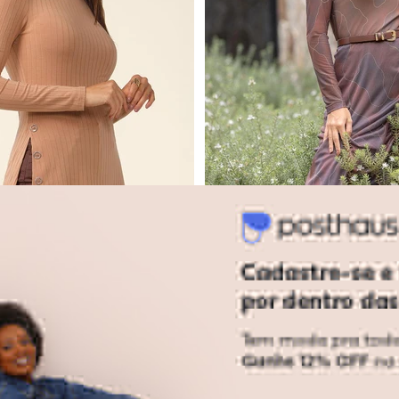
Cacharrel Suede Basic (Marrom)
Marialícia - Blusa Feminina co
inina com Botões Canelada
Blusa (Abstrato Marrom) e
IA
QUINTESS
$ 159,90
A partir de
R$ 99,99
 31,98
sem
juros
ou
3x
de
R$ 33,33
sem
juros
-53%