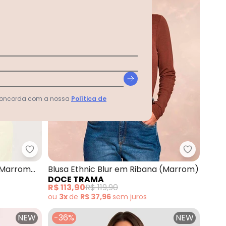
 concorda com a nossa
Política de
a Canelada (Marrom)
Cativa - Blusa Plus Size em Viscose (Marrom C
Doce Tram
Blusa Ethnic Blur em Ribana (Marrom)
DOCE TRAMA
R$ 113,90
R$ 119,90
ou
3x
de
R$ 37,96
sem
juros
NEW
-36%
NEW