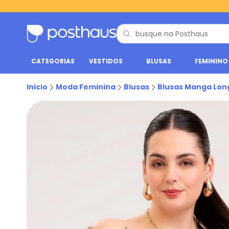
CATEGORIAS
VESTIDOS
BLUSAS
FEMININO
Inicio
Moda Feminina
Blusas
Blusas Manga Lon