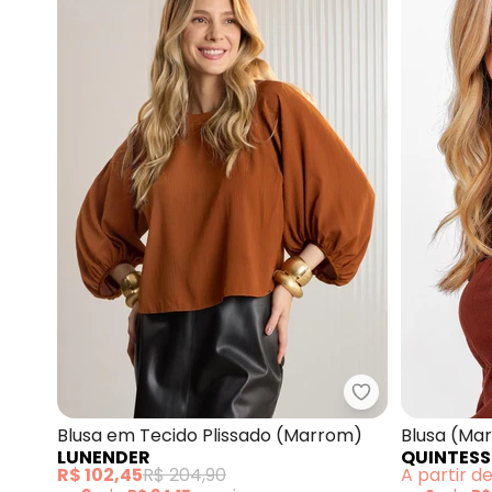
Lunender - Blu
Blusa em Tecido Plissado (Marrom)
Blusa (Ma
LUNENDER
QUINTESS
R$ 102,45
R$ 204,90
A partir d