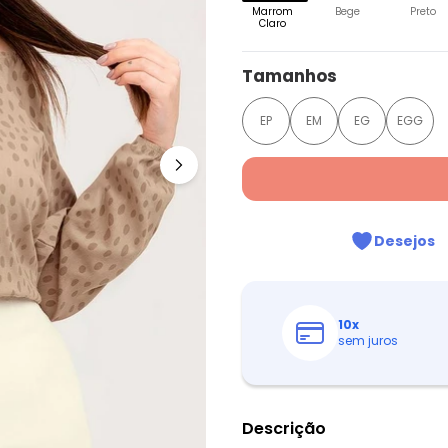
Marrom
Bege
Preto
Claro
Tamanhos
EP
EM
EG
EGG
Desejos
10
x
sem juros
Descrição