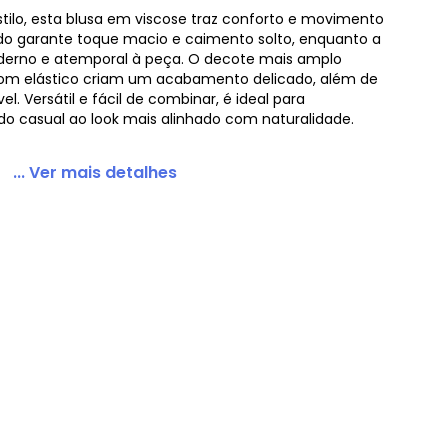
stilo, esta blusa em viscose traz conforto e movimento
luido garante toque macio e caimento solto, enquanto a
erno e atemporal à peça. O decote mais amplo
 com elástico criam um acabamento delicado, além de
l. Versátil e fácil de combinar, é ideal para
ativa - Blusa Plus Size em Viscose Marrom Claro
o casual ao look mais alinhado com naturalidade.
... Ver mais detalhes