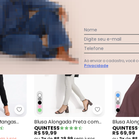
Nome
Digite seu e-mail
Telefone
Ao enviar o cadastro, você
Privacidade
 em Malha de Algodão Penteado
Quintess - Blusa Preto com Mangas Curtas
Quintess - Blus
Mangas
Blusa Alongada Preta com
Blusa Alo
QUINTESS
QUINTESS
Barra Arrendondada
Decote V
R$ 59,99
R$ 69,99
em
juros
ou
2x
de
R$ 29,99
sem
juros
ou
2x
de
R$