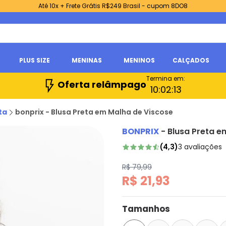
Até 10x + Frete Grátis R$249 Brasil - cupom 8DO8
PLUS SIZE
MENINAS
MENINOS
CALÇADOS
Termina em:
Oferta relâmpago
10:
02:
11
ta
bonprix - Blusa Preta em Malha de Viscose
BONPRIX
-
Blusa Preta e
(
4,3
)
3
avaliações
R$ 79,99
R$ 21,93
Tamanhos