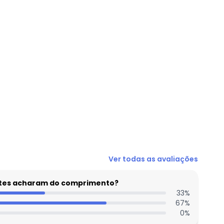
N/D*
Ver todas as avaliações
R$ 19,99
N/D*
entes acharam do comprimento?
R$ 44,99
33
%
67
%
N/D*
0
%
N/D*