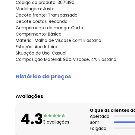
Código do produto: 3675190
Modelagem: Justa
Decote frente: Transpassado
Decote costas: Redondo
Comprimento da manga: Curta
Comprimento: Básico
Material: Malha de Viscose com Elastano
Estação: Ano Inteiro
Situação de Uso: Casual
Composição Material: 96% Viscose, 4% Elastano
Histórico de preços
O preço apresentado abaixo é o menor oferecido em al
agosto/2026
Avaliações
julho/2026
junho/2026
O que as clientes 
4.3
maio/2026
Apertado
3
avaliações
Bom
abril/2026
Folgado
março/2026