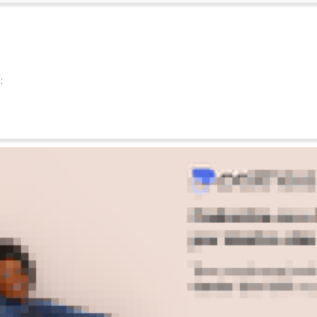
:
:
Ver todas as avaliações