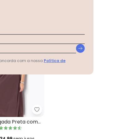
 concorda com a nossa
Política de
a Alongada Preta com Barra Arrendondada
Quintess - Blusa Alongada Preta com Dec
ngada Preta com
 34,99
sem
juros