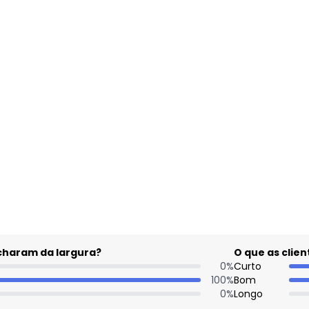
gum dia do mês, para o menor tamanho disponível.
acharam da largura?
O que as cli
0
%
Curto
100
%
Bom
0
%
Longo