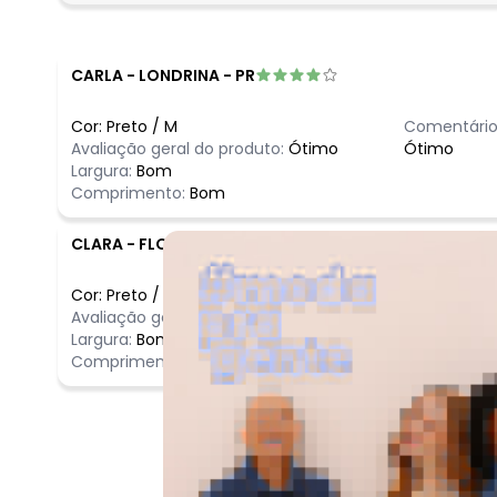
fevereiro/2026
CARLA
-
LONDRINA - PR
Cor:
Preto
/
M
Comentário
Avaliação geral do produto:
Ótimo
Ótimo
Largura:
Bom
Comprimento:
Bom
CLARA
-
FLORIANOPOLIS - SC
Cor:
Preto
/
XXG
Comentário
Avaliação geral do produto:
Incrível
Incrível
Largura:
Bom
Comprimento:
Bom