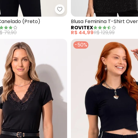
 Feminina Estampada (Preto)
Cativa - Blusa em Canelado (Pr
Canelado (Preto)
Blusa Feminina T-Shirt Over
ROVITEX
$ 79,90
R$ 44,99
R$ 129,99
-50%