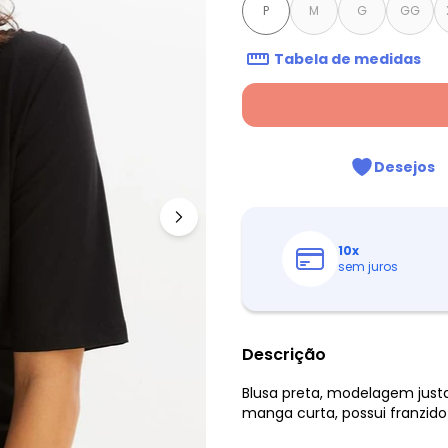
P
M
G
GG
Tabela de medidas
Desejos
10
x
sem juros
Descrição
Blusa preta, modelagem just
manga curta, possui franzido