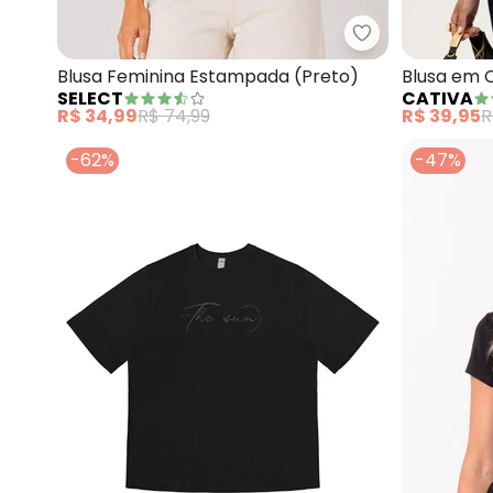
Select - Blusa
Blusa Feminina Estampada (Preto)
Blusa em 
SELECT
CATIVA
R$ 34,99
R$ 74,99
R$ 39,95
R
-62%
-47%