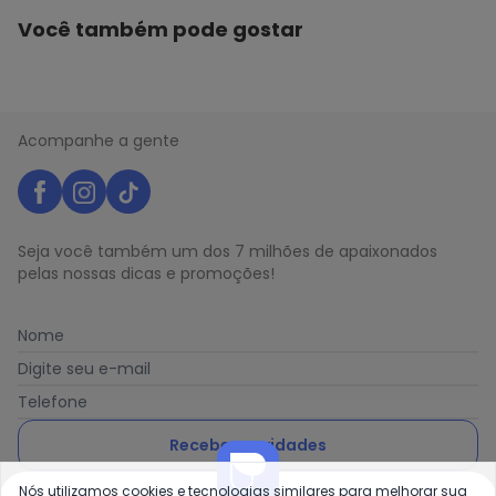
Você também pode gostar
Acompanhe a gente
Seja você também um dos 7 milhões de apaixonados
pelas nossas dicas e promoções!
Nome
Digite seu e-mail
Telefone
Receber novidades
Nós utilizamos cookies e tecnologias similares para melhorar sua