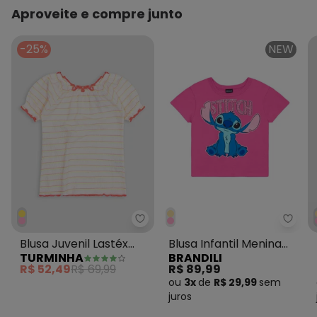
Aproveite e compre junto
-25%
NEW
Turminha - Blusa Juvenil Lasté
Brand
Blusa Juvenil Lastéx
Blusa Infantil Menina
TURMINHA
BRANDILI
Comfy Rosa
em Meia Malha Rosa
R$ 52,49
R$ 69,99
R$ 89,99
ou
3x
de
R$ 29,99
sem
juros