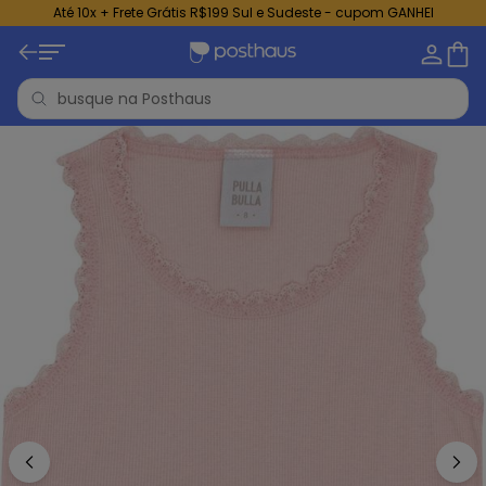
Até 10x + Frete Grátis R$199 Sul e Sudeste - cupom GANHEI