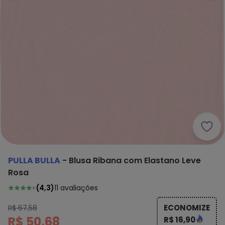
Pull
PULLA BULLA
-
Blusa Ribana com Elastano Leve
Rosa
(
4,3
)
11
avaliações
ECONOMIZE
R$ 67,58
R$ 50,68
R$ 16,90