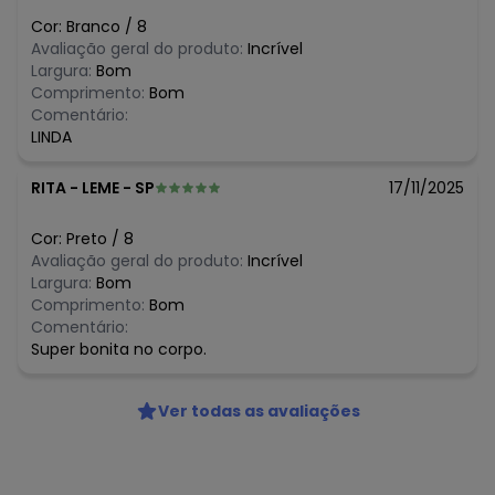
N/D*
junho/2026
Cor:
Branco
/
8
N/D*
maio/2026
Avaliação geral do produto:
Incrível
R$ 37,16
abril/2026
Largura:
Bom
R$ 37,16
março/2026
Comprimento:
Bom
N/D*
fevereiro/2026
Comentário:
LINDA
RITA
-
LEME - SP
17/11/2025
Cor:
Preto
/
8
Avaliação geral do produto:
Incrível
Largura:
Bom
Comprimento:
Bom
Comentário:
Super bonita no corpo.
Ver todas as avaliações