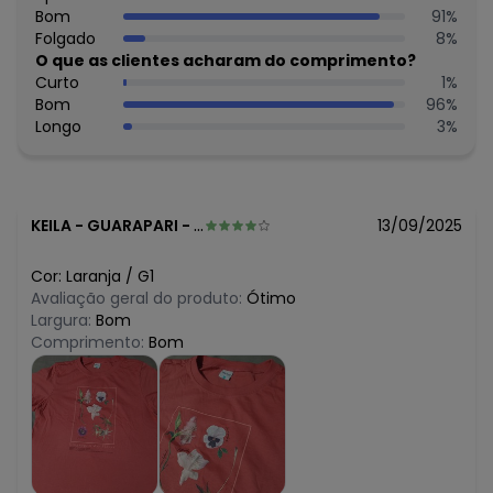
N/D*
Bom
91
%
maio/2026
N/D*
Folgado
8
%
abril/2026
N/D*
O que as clientes acharam do comprimento?
março/2026
N/D*
Curto
1
%
fevereiro/2026
Bom
96
%
Longo
3
%
KEILA
-
GUARAPARI - ES
13/09/2025
Cor:
Laranja
/
G1
Avaliação geral do produto:
Ótimo
Largura:
Bom
Comprimento:
Bom