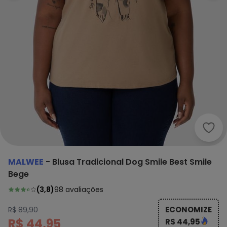
Malw
MALWEE
-
Blusa Tradicional Dog Smile Best Smile
Bege
(
3,8
)
98
avaliações
ECONOMIZE
R$ 89,90
R$ 44,95
R$ 44,95