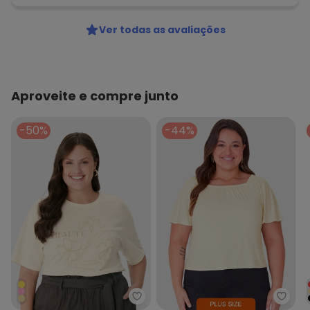
Ver todas as avaliações
Aproveite e compre junto
-50%
-44%
Malwee - Blusa Box Floral em Pu
Malwe