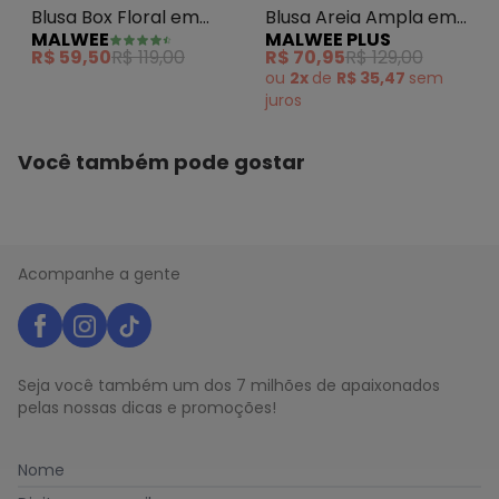
Blusa Box Floral em
Blusa Areia Ampla em
MALWEE
MALWEE PLUS
Puff PlusOff White
Viscolinho
R$ 59,50
R$ 119,00
R$ 70,95
R$ 129,00
ou
2x
de
R$ 35,47
sem
juros
Você também pode gostar
Acompanhe a gente
Seja você também um dos 7 milhões de apaixonados
pelas nossas dicas e promoções!
Nome