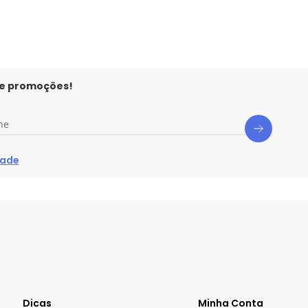
 e promoções!
ne
dade
Dicas
Minha Conta