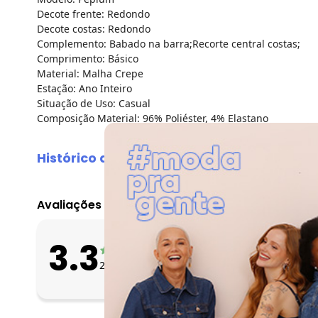
Decote frente: Redondo
Decote costas: Redondo
Complemento: Babado na barra;Recorte central costas;
Comprimento: Básico
Material: Malha Crepe
Estação: Ano Inteiro
Situação de Uso: Casual
Composição Material: 96% Poliéster, 4% Elastano
Histórico de preços
O preço apresentado abaixo é o menor oferecido em algum
agosto/2026
Avaliações
julho/2026
junho/2026
O que as clientes 
3.3
maio/2026
Apertado
20
avaliações
Bom
abril/2026
Folgado
março/2026
fevereiro/2026