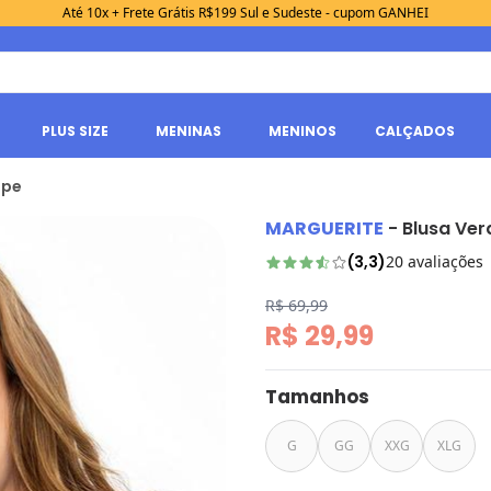
Até 10x + Frete Grátis R$199 Sul e Sudeste - cupom GANHEI
PLUS SIZE
MENINAS
MENINOS
CALÇADOS
epe
MARGUERITE
-
Blusa Ver
(
3,3
)
20
avaliações
R$ 69,99
R$ 29,99
Tamanhos
G
GG
XXG
XLG