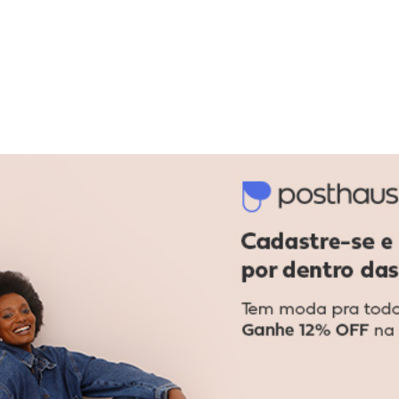
 dia do mês, para o menor tamanho disponível.
acharam da largura?
O que as cli
5
%
Curto
90
%
Bom
5
%
Longo