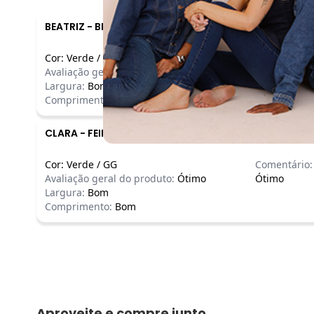
BEATRIZ
-
BELFORD ROXO - RJ
Cor:
Verde
/
XLG
Comentário:
Avaliação geral do produto:
Incrível
Incrível
Largura:
Bom
Comprimento:
Bom
CLARA
-
FEIRA DE SANTANA - BA
Cor:
Verde
/
GG
Comentário:
Avaliação geral do produto:
Ótimo
Ótimo
Largura:
Bom
Comprimento:
Bom
Aproveite e compre junto