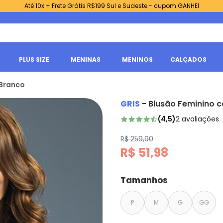
Até 10x + Frete Grátis R$199 Sul e Sudeste - cupom GANHEI
PLUS SIZE
MENINAS
MENINOS
CALÇADOS
 Branco
GRIS
-
Blusão Feminino 
(
4,5
)
2
avaliações
R$ 259,90
R$ 51,98
Tamanhos
P
M
G
GG