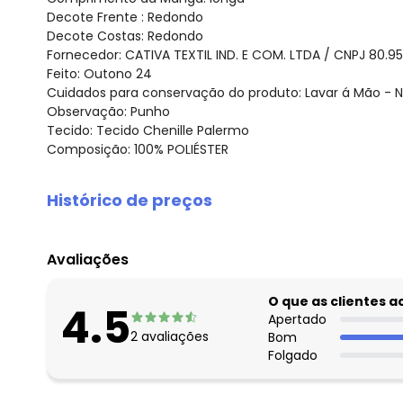
Decote Frente : Redondo
Decote Costas: Redondo
Fornecedor: CATIVA TEXTIL IND. E COM. LTDA / CNPJ 80.9
Feito: Outono 24
Cuidados para conservação do produto: Lavar á Mão - N
Observação: Punho
Tecido: Tecido Chenille Palermo
Composição: 100% POLIÉSTER
Histórico de preços
O preço apresentado abaixo é o menor oferecido em al
agosto/2026
Avaliações
julho/2026
junho/2026
O que as clientes 
4.5
maio/2026
Apertado
2
avaliações
Bom
abril/2026
Folgado
março/2026
fevereiro/2026