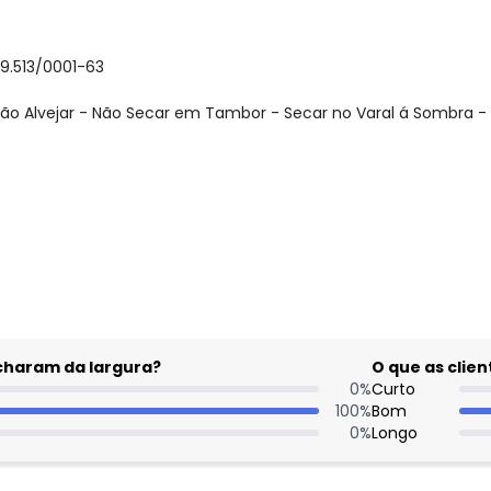
59.513/0001-63
ão Alvejar - Não Secar em Tambor - Secar no Varal á Sombra - 
gum dia do mês, para o menor tamanho disponível.
Nome
Digite seu e-mail
Telefone
acharam da largura?
O que as cli
0
%
Curto
Ao enviar o cadastro, você
100
%
Bom
Privacidade
0
%
Longo