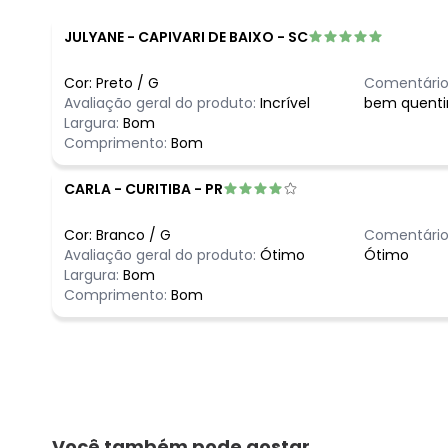
JULYANE
-
CAPIVARI DE BAIXO - SC
Cor:
Preto
/
G
Comentário
Avaliação geral do produto:
Incrível
bem quentin
Largura:
Bom
Comprimento:
Bom
CARLA
-
CURITIBA - PR
Cor:
Branco
/
G
Comentário
Avaliação geral do produto:
Ótimo
Ótimo
Largura:
Bom
Comprimento:
Bom
Você também pode gostar