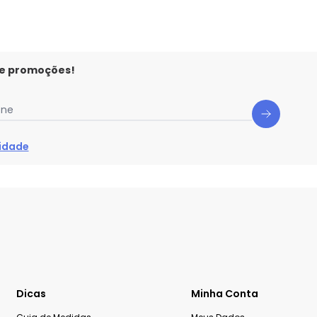
 e promoções!
one
cidade
Dicas
Minha Conta