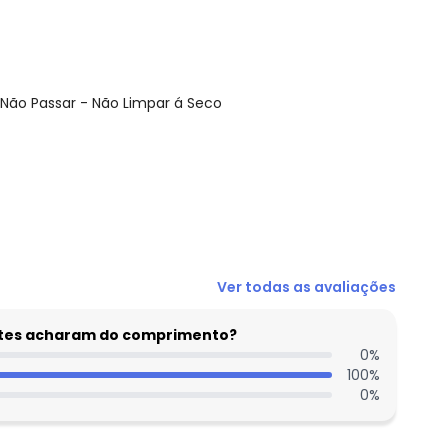
Não Passar - Não Limpar á Seco
N/D*
Ver todas as avaliações
N/D*
N/D*
entes acharam do comprimento?
N/D*
0
%
 concorda com a nossa
Política de
100
%
N/D*
0
%
N/D*
N/D*