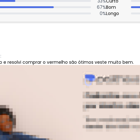
33
%
Curto
67
%
Bom
0
%
Longo
:
o e resolvi comprar o vermelho são ótimos veste muito bem.
:
Ver todas as avaliações