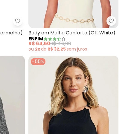
ha Gloss com Argola (Vermelho)
Enfim - Body em Malha Conforto (Vermelho)
Enfim - B
Vermelho)
Body em Malha Conforto (Off White)
ENFIM
R$ 64,50
R$ 129,00
ou
2x
de
R$ 32,25
sem
juros
-55%