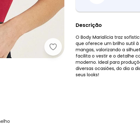
Descrição
O Body Marialícia traz sofis
que oferece um brilho sutil
Marialícia - Body Feminino Malha 
mangas, valorizando a silhue
facilita o vestir e o detalh
moderno. Ideal para produçõe
diversas ocasiões, do dia a d
seus looks!
melho