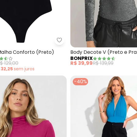
dy (Preto) com Decote em Vazado
Enfim - Body em Malha Conforto
alha Conforto (Preto)
Body Decote V (Preto e Pra
BONPRIX
$ 129,00
R$ 39,99
R$ 139,99
 32,25
sem
juros
-40%