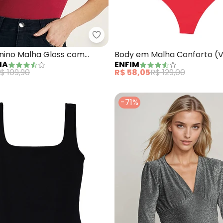
ásico em Malha (Bordô)
Marialícia - Body Feminino Mal
nino Malha Gloss com
Body em Malha Conforto (
IA
ENFIM
ermelho)
$ 109,90
R$ 58,05
R$ 129,00
-71%