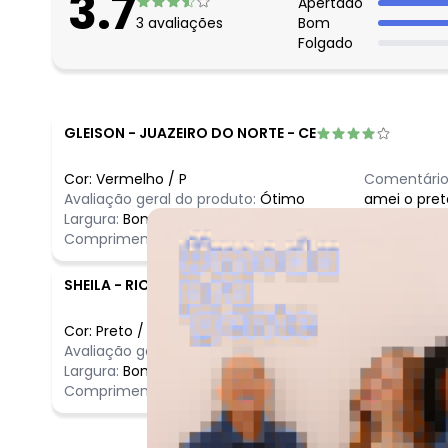
3.7
maio/2026
Apertado
3
avaliações
Bom
abril/2026
Folgado
março/2026
fevereiro/2026
GLEISON
-
JUAZEIRO DO NORTE - CE
Cor:
Vermelho
/
P
Comentário
Avaliação geral do produto:
Ótimo
amei o pret
Largura:
Bom
Comprimento:
Bom
SHEILA
-
RIO DE JANEIRO - RJ
Cor:
Preto
/
P
Comentário
Avaliação geral do produto:
Bom
Bom
Largura:
Bom
Comprimento:
Bom