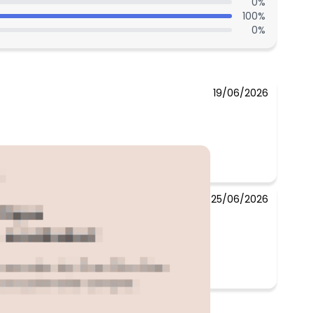
N/D*
0
%
100
%
R$ 54,95
0
%
R$ 43,96
R$ 76,93
19/06/2026
25/06/2026