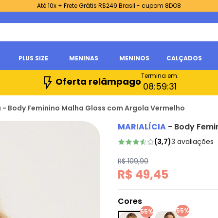
Até 10x + Frete Grátis R$249 Brasil - cupom 8DO8
PLUS SIZE
MENINAS
MENINOS
CALÇADOS
Termina em:
Oferta relâmpago
08:
59:
29
a - Body Feminino Malha Gloss com Argola Vermelho
MARIALÍCIA
-
Body Femi
(
3,7
)
3
avaliações
R$ 109,90
R$ 49,45
Cores
55%
55%