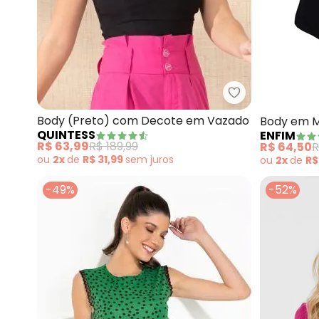
Quintess - Bo
Body (Preto) com Decote em Vazado
Body em M
QUINTESS
ENFIM
R$ 63,99
R$ 189,99
R$ 64,50
R
ou
2x
de
R$ 31,99
sem
juros
ou
2x
de
R$
-49%
-52%