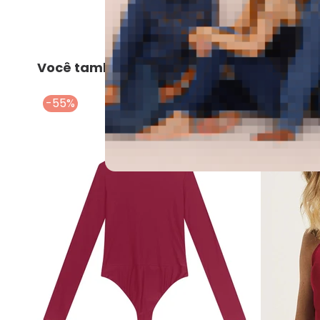
Você também pode gostar
-55%
-55%