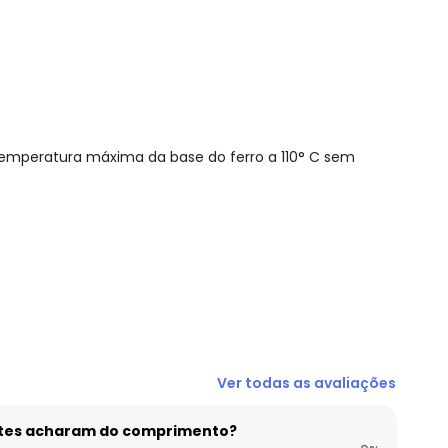
emperatura máxima da base do ferro a 110° C sem
N/D*
Ver todas as avaliações
R$ 43,96
R$ 43,96
entes acharam do comprimento?