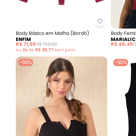
Enfim - Body B
Body Básico em Malha (Bordô)
Body Femi
ENFIM
MARIALÍC
Argola (V
R$ 71,55
R$ 159,00
R$ 49,45
R
ou
2x
de
R$ 35,77
sem
juros
-66%
-50%