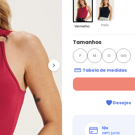
Preto
Vermelho
Tamanhos
P
M
G
GG
Tabela de medidas
Desejos
10
x
sem juros