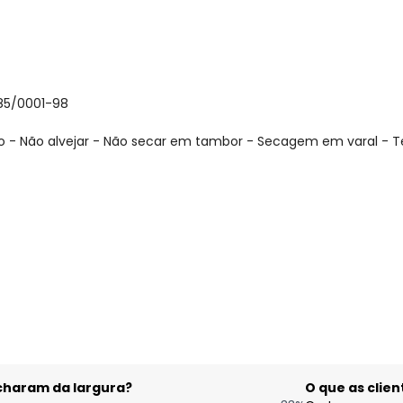
085/0001-98
 - Não alvejar - Não secar em tambor - Secagem em varal - T
gum dia do mês, para o menor tamanho disponível.
acharam da largura?
O que as cli