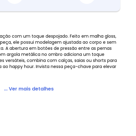
ticação com um toque despojado. Feito em malha gloss,
 à peça, ele possui modelagem ajustada ao corpo e sem
Gloss com Argola Vermelho
ta. A abertura em botões de pressão entre as pernas
e com argola metálica no ombro adiciona um toque
s versáteis, combina com calças, saias ou shorts para
ia ao happy hour. Invista nessa peça-chave para elevar
... Ver mais detalhes