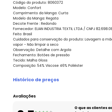
Código do produto: 8060372
Modelo: Confort
Comprimento da Manga: Curta
Modelo da Manga: Regata
Decote Frente : Redondo
Fornecedor: ELIAN INDUSTRIA TEXTIL LTDA / CNPJ 82.698.
Feito: Brasil
Cuidados para conservação do produto: Lavagem a mão
vapor - Não limpar a seco
Observação: Detalhe com Argola
Fechamento: Botões de pressão
Tecido: Malha Gloss
Composição: 54% Viscose 46% Poliéster
Histórico de preços
O preço apresentado abaixo é o menor oferecido em al
agosto/2026
Avaliações
julho/2026
junho/2026
O que as clientes 