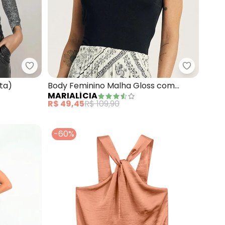
 (Preto)
bonprix - Body Decote V (Preto e Prata)
Marialíci
ta)
Body Feminino Malha Gloss com
MARIALÍCIA
Argola (Preto)
R$ 49,45
R$ 109,90
-60%