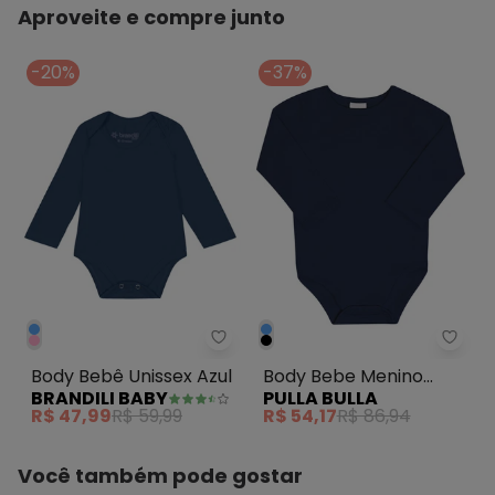
Aproveite e compre junto
-20%
-37%
Brandili Baby - Body Bebê Uniss
Pulla
Body Bebê Unissex Azul
Body Bebe Menino
BRANDILI BABY
PULLA BULLA
Malha Térmica
R$ 47,99
R$ 59,99
R$ 54,17
R$ 86,94
Marinho
Você também pode gostar