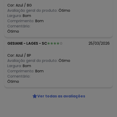
N/D*
agosto/2026
Cor:
Azul
/
BG
N/D*
julho/2026
Avaliação geral do produto:
Ótimo
R$ 19,9
junho/2026
Largura:
Bom
R$ 14,23
maio/2026
Comprimento:
Bom
R$ 21,35
abril/2026
Comentário:
R$ 21,35
março/2026
Ótimo
R$ 21,35
fevereiro/2026
GESIANE
-
LAGES - SC
25/03/2026
Cor:
Azul
/
BP
Avaliação geral do produto:
Ótimo
Largura:
Bom
Comprimento:
Bom
Comentário:
Ótimo
Ver todas as avaliações