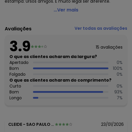
estampa: Ursos amigos. É muito legal ser diferente.
Abrange - Body Urso Baby Azul
...Ver mais
Código do produto: 7339699
Modelagem: Justa
Avaliações
Ver todas as avaliações
Modelo: Alongado
Comprimento da Manga: Longa
3.9
Forro: Não
15
avaliações
Decote Frente : Transpassado
Fornecedor: ABRANGE INDÚSTRIA E COMÉRCIO DE CONFECÇÕ
O que as clientes acharam da largura?
/ CNPJ 78.072.340/0019-4
Apertado
0
%
Feito: no Brasil
Bom
100
%
Cuidados para conservação do produto: Temperatura
Folgado
0
%
máxima de lavagem 30C. Não alvejar. Não passar sobre a
O que as clientes acharam do comprimento?
estampa
Curto
0
%
Fechamento: Botões de pressão entre as pernas
Bom
93
%
Tecido: Suedine
Longo
7
%
Composição: Body: 100% Algodão
Histórico de preços
O preço apresentado abaixo é o menor oferecido em
CLEIDE
-
SAO PAULO - SP
23/01/2026
algum dia do mês, para o menor tamanho disponível.