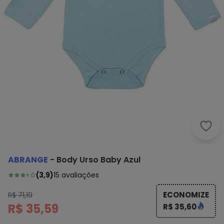
Abra
ABRANGE
-
Body Urso Baby Azul
(
3,9
)
15
avaliações
ECONOMIZE
R$ 71,19
R$ 35,59
R$ 35,60