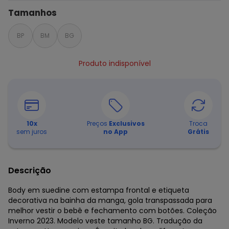
Tamanhos
BP
BM
BG
Produto indisponível
10
x
Preços
Exclusivos
Troca
sem juros
no App
Grátis
Descrição
Body em suedine com estampa frontal e etiqueta
decorativa na bainha da manga, gola transpassada para
melhor vestir o bebê e fechamento com botões. Coleção
Inverno 2023. Modelo veste tamanho BG. Tradução da