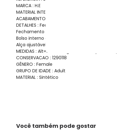
MARCA : H.E
MATERIAL INTERNO : 100 % Poliéster
ACABAMENTO : Colado/Costurado
DETALHES : Fechamento principal por botão magnético.
Fechamento central por zipér.
Bolso interno com fechamento em zíper.
Alça ajustável e removível com 130
MEDIDAS : Alt=17 cm Larg=8 cm Comp=21 cm (medidas 
CONSERVACAO : 1290118
GÊNERO : Female
GRUPO DE IDADE : Adult
MATERIAL : Sintético
Você também pode gostar