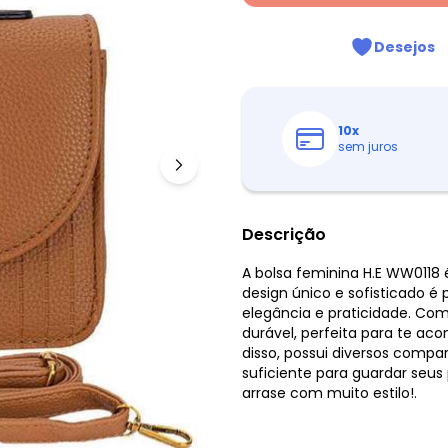
Desejos
10
x
sem juros
Descrição
A bolsa feminina H.E WW0118 
design único e sofisticado 
elegância e praticidade. Com 
durável, perfeita para te ac
disso, possui diversos compa
suficiente para guardar seus
arrase com muito estilo!.