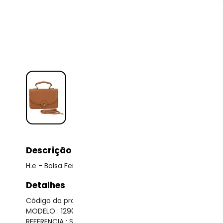
Descrição
H.e - Bolsa Feminina H.E Ww0118 - Caramelo
Detalhes
Código do produto: 24195576
MODELO : 1290273
REFERENCIA : SX6027