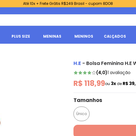
Até 10x + Frete Grátis R$249 Brasil - cupom 8DO8
PLUS SIZE
MENINAS
MENINOS
CALÇADOS
H.E
-
Bolsa Feminina H.E
(
4,0
)
1
avaliação
R$ 118,99
3x
R$ 39
ou
de
Tamanhos
Único