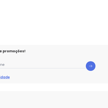
 e promoções!
one
cidade