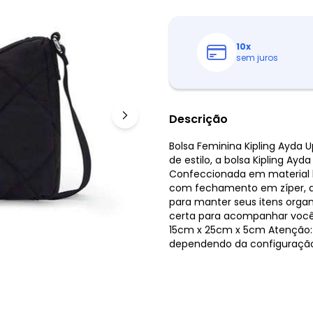
10
x
sem juros
Descrição
Bolsa Feminina Kipling Ayda 
de estilo, a bolsa Kipling Ay
Confeccionada em material l
com fechamento em zíper, alé
para manter seus itens organ
certa para acompanhar você 
15cm x 25cm x 5cm Atenção: 
dependendo da configuração d