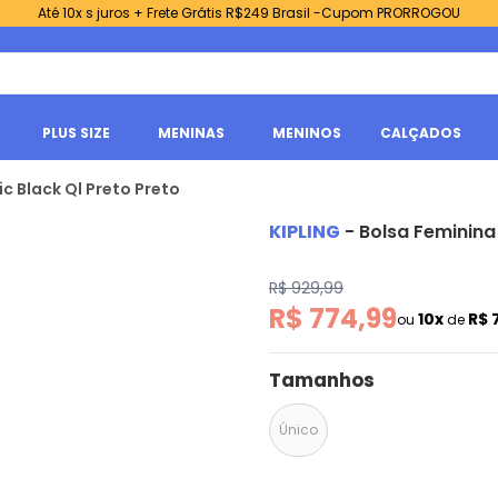
Até 10x s juros + Frete Grátis R$249 Brasil -Cupom PRORROGOU
PLUS SIZE
MENINAS
MENINOS
CALÇADOS
c Black Ql Preto Preto
KIPLING
-
Bolsa Feminina
R$ 929,99
R$ 774,99
10x
R$ 
ou
de
Tamanhos
Único