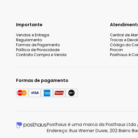
Importante
Atendiment
Vendas e Entrega
Central de At
Regulamento
Trocas e Devo
Formas de Pagamento
Código do Co
Política de Privacidade
Procon
Contrato Compra e Venda
Posthaus é Con
Formas de pagamento
Nós utilizamos cookies e tecnologias similares para melhorar
incluindo conteúdo relevante e publicidade personalizada. A
entendemos que você está ciente e concorda com a nossa
P
Posthaus é uma marca da Posthaus Ltda /
saber mais.
Endereço: Rua Werner Duwe, 202 Bairro B