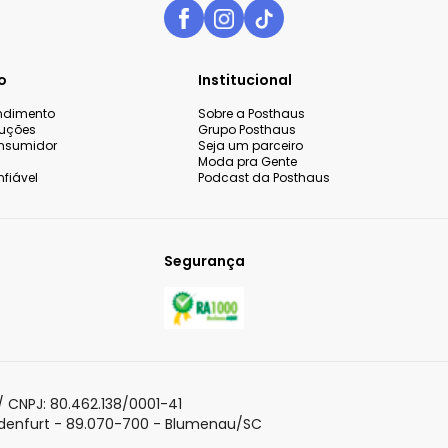
o
Institucional
endimento
Sobre a Posthaus
luções
Grupo Posthaus
nsumidor
Seja um parceiro
Moda pra Gente
fiável
Podcast da Posthaus
Segurança
 sua experiência de compra,
o continuar navegando,
Aceitar todos os co
olítica de Privacidade
para
 CNPJ: 80.462.138/0001-41
adenfurt - 89.070-700 - Blumenau/SC