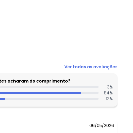
N/D*
Ver todas as avaliações
N/D*
N/D*
entes acharam do comprimento?
R$ 42,99
3
%
84
%
R$ 37,99
13
%
N/D*
R$ 47,99
06/05/2026