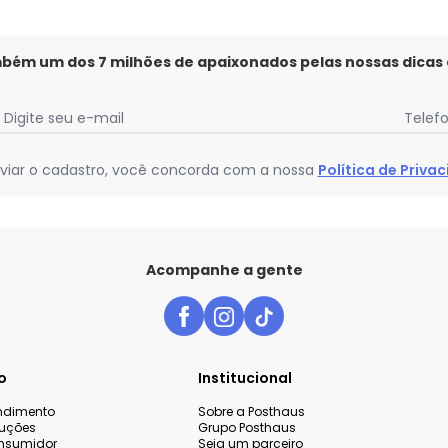
mbém um dos 7 milhões de apaixonados pelas nossas dicas
Digite seu e-mail
Telef
viar o cadastro, você concorda com a nossa
Política de Priva
Acompanhe a gente
o
Institucional
endimento
Sobre a Posthaus
luções
Grupo Posthaus
nsumidor
Seja um parceiro