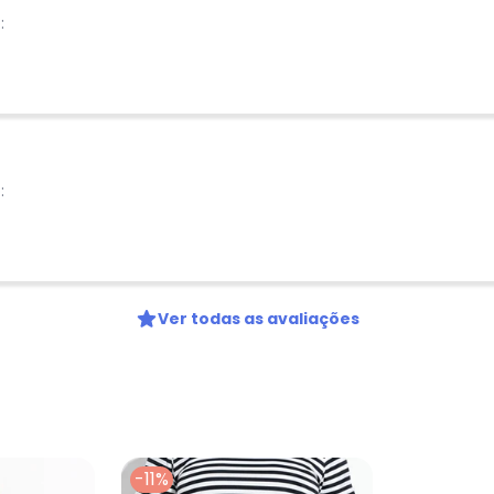
:
Nome
Digite seu e-mail
Telefone
Ao enviar o cadastro, você
Privacidade
:
Ver todas as avaliações
-11%