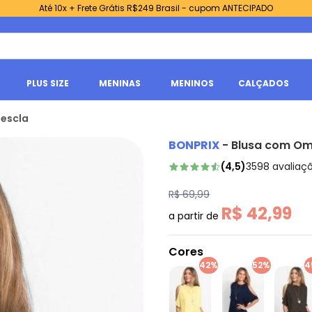
Até 10x + Frete Grátis R$249 Brasil - cupom ANTECIPADO
PLUS SIZE
MENINAS
MENINOS
CALÇADOS
Mescla
BONPRIX
-
Blusa com Om
(
4,5
)
3598
avaliaç
R$ 69,99
R$ 42,99
a partir de
Cores
42%
52%
4