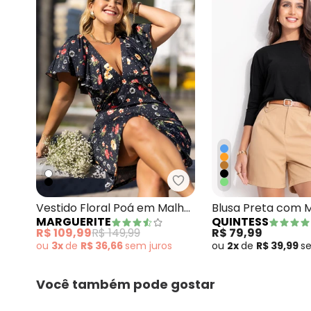
Marguerite - Vestido Flo
Vestido Floral Poá em Malha
Blusa Preta com 
MARGUERITE
QUINTESS
Fria
R$ 109,99
R$ 149,99
R$ 79,99
ou
3x
de
R$ 36,66
sem
juros
ou
2x
de
R$ 39,99
s
Você também pode gostar