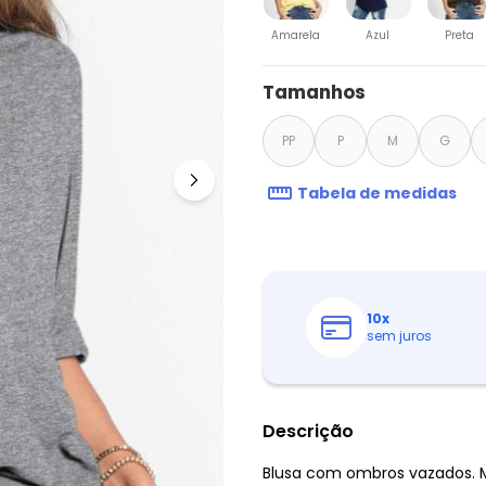
Amarela
Azul
Preta
Tamanhos
PP
P
M
G
Tabela de medidas
10
x
sem juros
Descrição
Blusa com ombros vazados. 