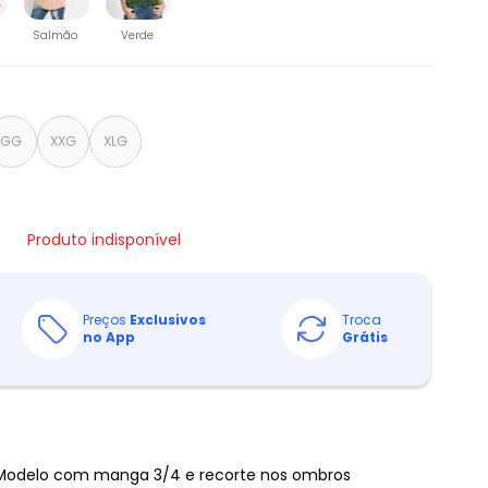
Salmão
Verde
GG
XXG
XLG
Produto indisponível
Preços
Exclusivos
Troca
no App
Grátis
Modelo com manga 3/4 e recorte nos ombros