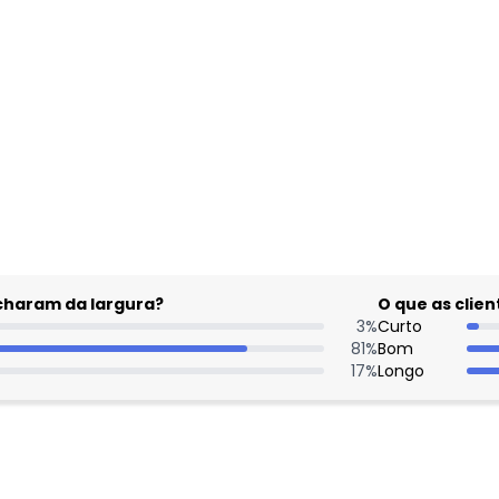
gum dia do mês, para o menor tamanho disponível.
acharam da largura?
O que as cli
3
%
Curto
81
%
Bom
17
%
Longo