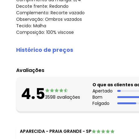
Decote frente: Redondo
Complemento: Recorte vazado
Observação: Ombros vazados
Tecido: Malha
Composição: 100% viscose
Histórico de preços
O preço apresentado abaixo é o menor oferecido em al
agosto/2026
Avaliações
julho/2026
junho/2026
O que as clientes 
4.5
maio/2026
Apertado
3598
avaliações
Bom
abril/2026
Folgado
março/2026
fevereiro/2026
APARECIDA
-
PRAIA GRANDE - SP