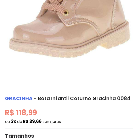
GRACINHA
-
Bota Infantil Coturno Gracinha 0084
R$ 118,99
3x
R$ 39,66
ou
de
sem juros
Tamanhos