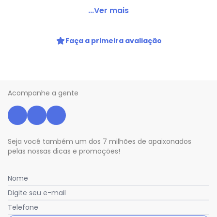
Gracinha - Bota Infantil Coturno Gracinha 0084 - Rosa
...Ver mais
Código do produto: 23117596
REFERENCIA : 0084
Faça a primeira avaliação
MARCA : Gracinha
MODELO : 6470084
MATERIAL DA PALMILHA : PU
MATERIAL DA SOLA : Borracha
MATERIAL INTERNO : Têxtil
Acompanhe a gente
ACABAMENTO : Colado/Costurado
DETALHES : Acabamento em Strass
GÊNERO : Female
GRUPO DE IDADE : Infant
MEDIDA DO CANO : 11 cm aproximadamente
Seja você também um dos 7 milhões de apaixonados
CIRCUNFERÊNCIA DO CANO : 26 cm aproximadamente
pelas nossas dicas e promoções!
MATERIAL DO SAPATO : Sintético
MEDIDA DO SALTO : 2 cm aproximadamente
Nome
Digite seu e-mail
Telefone