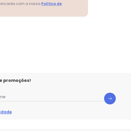
 concorda com a nossa
Política de
 e promoções!
one
cidade