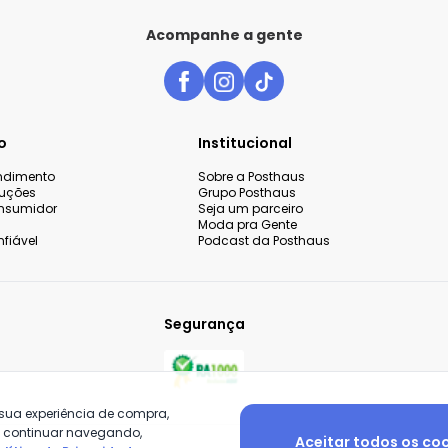
Acompanhe a gente
o
Institucional
endimento
Sobre a Posthaus
luções
Grupo Posthaus
nsumidor
Seja um parceiro
Moda pra Gente
fiável
Podcast da Posthaus
Segurança
 sua experiência de compra,
o continuar navegando,
Aceitar todos os co