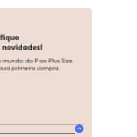
re Macboot Harp02 Couro Grafite/Preto Preto