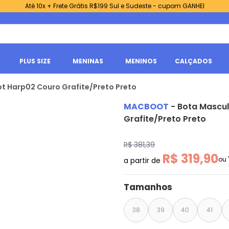
Até 10x + Frete Grátis R$199 Sul e Sudeste - cupom GANHEI
PLUS SIZE
MENINAS
MENINOS
CALÇADOS
t Harp02 Couro Grafite/Preto Preto
MACBOOT
-
Bota Mascu
Grafite/Preto Preto
R$ 381,39
R$ 319,90
ou
a partir de
Tamanhos
38
39
40
41