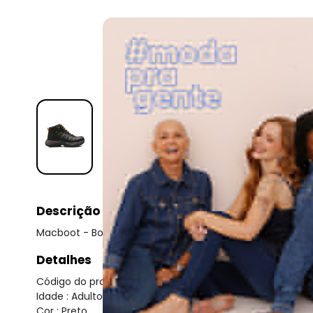
Descrição
Macboot - Bota Masculina Adventure Macboot Harp02 Co
Detalhes
Código do produto: 23442125
Idade : Adulto
Cor : Preto