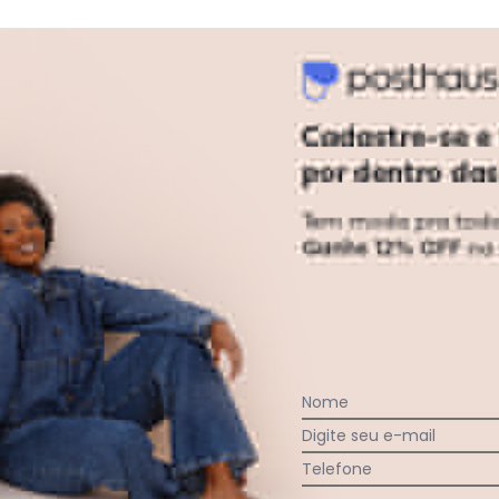
Macboot - Bota Masculina Adventu
uro Grafite/Preto Preto
Nome
Digite seu e-mail
Telefone