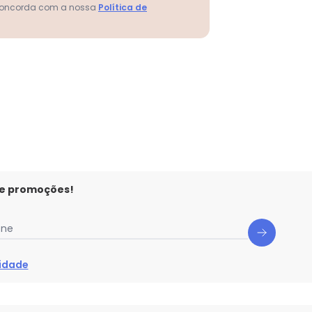
 concorda com a nossa
Política de
N/D*
N/D*
N/D*
N/D*
N/D*
N/D*
N/D*
 e promoções!
one
cidade