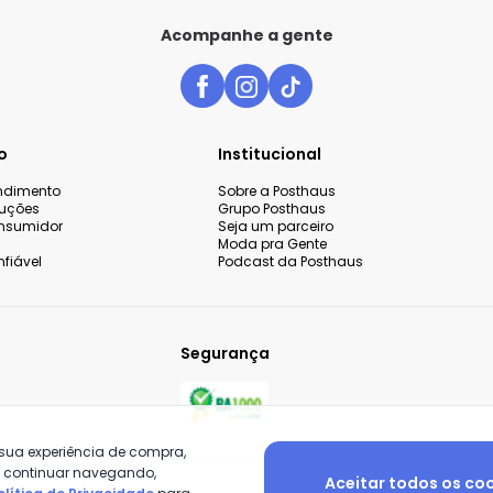
Acompanhe a gente
o
Institucional
endimento
Sobre a Posthaus
luções
Grupo Posthaus
nsumidor
Seja um parceiro
Moda pra Gente
fiável
Podcast da Posthaus
Segurança
 sua experiência de compra,
o continuar navegando,
Aceitar todos os co