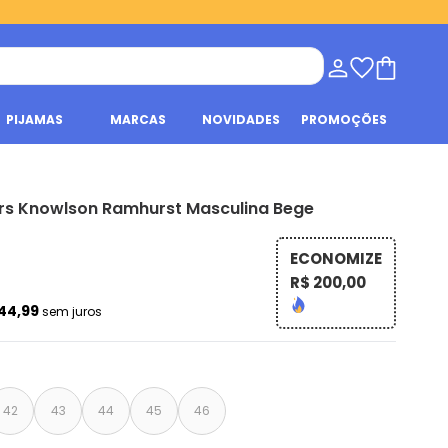
PIJAMAS
MARCAS
NOVIDADES
PROMOÇÕES
rs Knowlson Ramhurst Masculina Bege
ECONOMIZE
R$ 200,00
 44,99
sem juros
42
43
44
45
46