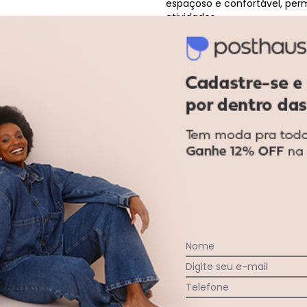
espaçoso e confortável, per
atividades.
Skechers - Bota Skechers Knowlso
 Bege
Nome
Digite seu e-mail
Telefone