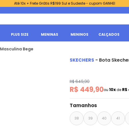
Até 10x + Frete Grátis R$199 Sul e Sudeste - cupom GANHEI
PLUS SIZE
MENINAS
MENINOS
CALÇADOS
 Masculina Bege
SKECHERS
-
Bota Skeche
R$ 649,90
R$ 449,90
10x
R$
ou
de
Tamanhos
38
39
40
41