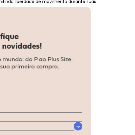
mitindo liberdade de movimento durante suas
... Ver mais detalhes
n Ramhurst Masculina Bege