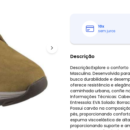
10
x
sem juros
Descrição
Descrição:Explore o confort
Masculina. Desenvolvida para
busca durabilidade e desem
oferece resistência e elegân
caminhada urbana, confie na
Informações Técnicas: Cabed
Entressola: EVA Solado: Bor
Possui carvão na composição
pés, proporcionando confor
espuma viscoelástica de alt
proporcionando suporte e am