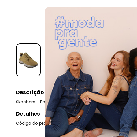
Descrição
Skechers - Bota Skechers Knowlson Ramhurst Masculina
Detalhes
Código do produto: 23431740