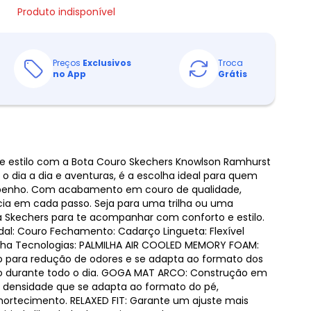
Produto indisponível
Preços
Exclusivos
Troca
no App
Grátis
o e estilo com a Bota Couro Skechers Knowlson Ramhurst
 o dia a dia e aventuras, é a escolha ideal para quem
penho. Com acabamento em couro de qualidade,
cia em cada passo. Seja para uma trilha ou uma
 Skechers para te acompanhar com conforto e estilo.
al: Couro Fechamento: Cadarço Lingueta: Flexível
racha Tecnologias: PALMILHA AIR COOLED MEMORY FOAM:
 para redução de odores e se adapta ao formato dos
to durante todo o dia. GOGA MAT ARCO: Construção em
a densidade que se adapta ao formato do pé,
ortecimento. RELAXED FIT: Garante um ajuste mais