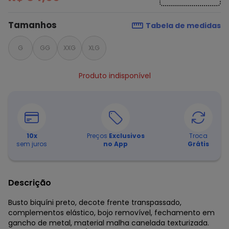
Tamanhos
Tabela de medidas
G
GG
XXG
XLG
Produto indisponível
10
x
Preços
Exclusivos
Troca
sem juros
no App
Grátis
Descrição
Busto biquíni preto, decote frente transpassado,
complementos elástico, bojo removível, fechamento em
gancho de metal, material malha canelada texturizada.