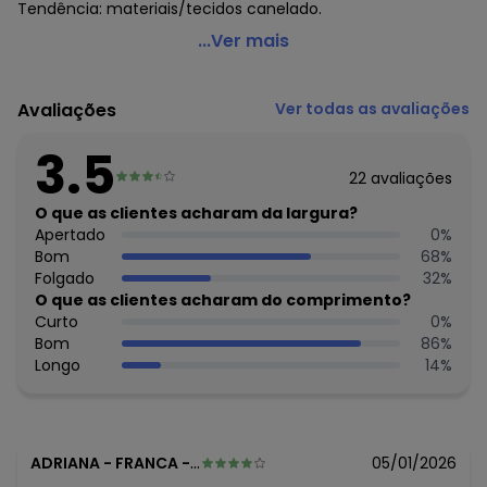
Tendência: materiais/tecidos canelado.
Marguerite - Busto Biquíni Preto em Canelado
...Ver mais
Texturizado
Código do produto: 3728543
Avaliações
Ver todas as avaliações
Decote frente: Transpassado
Complemento: Elástico;Bojo removível;
3.5
Fechamento: Em gancho de metal
22
avaliações
Material: Malha Canelada Texturizada
Estação: Verão
O que as clientes acharam da largura?
Situação de Uso: Praia
Apertado
0
%
Composição Material: 96% Poliéster, 4% Elastano
Bom
68
%
Folgado
32
%
Histórico de preços
O que as clientes acharam do comprimento?
Curto
0
%
O preço apresentado abaixo é o menor oferecido em
Bom
86
%
algum dia do mês, para o menor tamanho disponível.
Longo
14
%
R$ 39,99
agosto/2026
R$ 44,99
julho/2026
R$ 49,99
junho/2026
R$ 44,99
maio/2026
R$ 44,99
abril/2026
ADRIANA
-
FRANCA - SP
05/01/2026
R$ 44,99
março/2026