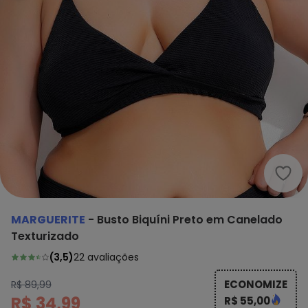
Marg
MARGUERITE
-
Busto Biquíni Preto em Canelado
Texturizado
(
3,5
)
22
avaliações
ECONOMIZE
R$ 89,99
R$ 34,99
R$ 55,00