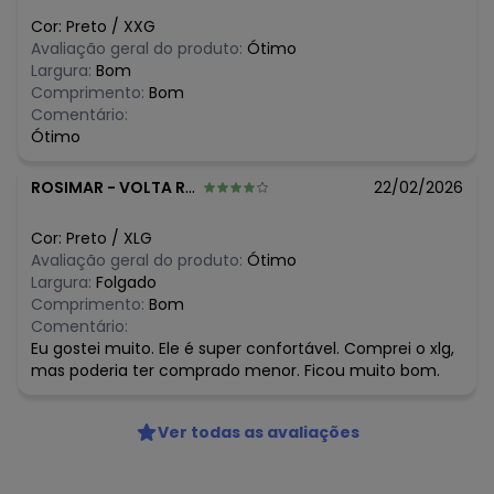
R$ 39,99
fevereiro/2026
Cor:
Preto
/
XXG
Avaliação geral do produto:
Ótimo
Largura:
Bom
Comprimento:
Bom
Comentário:
Ótimo
ROSIMAR
-
VOLTA REDONDA - RJ
22/02/2026
Cor:
Preto
/
XLG
Avaliação geral do produto:
Ótimo
Largura:
Folgado
Comprimento:
Bom
Comentário:
Eu gostei muito. Ele é super confortável. Comprei o xlg,
mas poderia ter comprado menor. Ficou muito bom.
Ver todas as avaliações