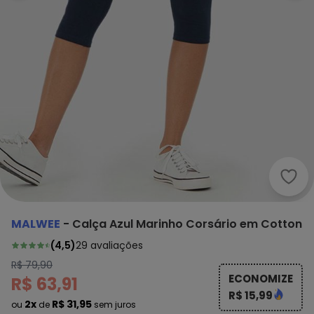
Malw
MALWEE
-
Calça Azul Marinho Corsário em Cotton
(
4,5
)
29
avaliações
R$ 79,90
ECONOMIZE
R$ 63,91
R$ 15,99
2x
R$ 31,95
ou
de
sem juros