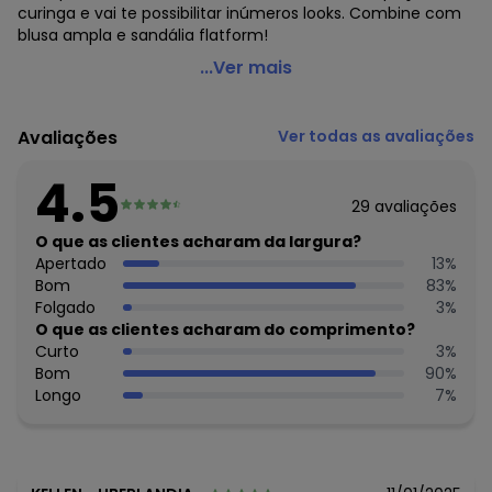
curinga e vai te possibilitar inúmeros looks. Combine com
blusa ampla e sandália flatform!
Malwee - Calça Azul Marinho Corsário em Cotton
...Ver mais
Código do produto: 6039727
Tecido: Cotton
Avaliações
Ver todas as avaliações
Composição: 92% algodão / 8% elastano
4.5
Histórico de preços
29
avaliações
O preço apresentado abaixo é o menor oferecido em
O que as clientes acharam da largura?
algum dia do mês, para o menor tamanho disponível.
Apertado
13
%
N/D*
agosto/2026
Bom
83
%
N/D*
julho/2026
Folgado
3
%
N/D*
junho/2026
O que as clientes acharam do comprimento?
N/D*
maio/2026
Curto
3
%
N/D*
abril/2026
Bom
90
%
N/D*
março/2026
Longo
7
%
R$ 47,94
fevereiro/2026