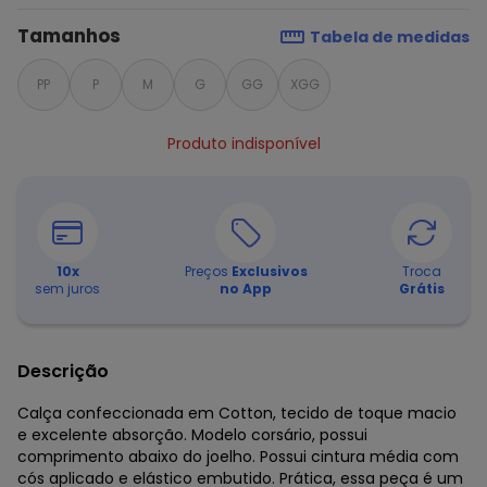
Tamanhos
Tabela de medidas
PP
P
M
G
GG
XGG
Produto indisponível
10
x
Preços
Exclusivos
Troca
sem juros
no App
Grátis
Descrição
Calça confeccionada em Cotton, tecido de toque macio
e excelente absorção. Modelo corsário, possui
comprimento abaixo do joelho. Possui cintura média com
cós aplicado e elástico embutido. Prática, essa peça é um