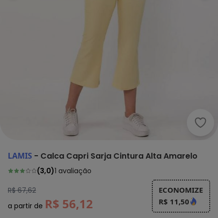
Lami
LAMIS
-
Calca Capri Sarja Cintura Alta Amarelo
(
3,0
)
1
avaliação
ECONOMIZE
R$ 67,62
R$ 56,12
R$ 11,50
a partir de