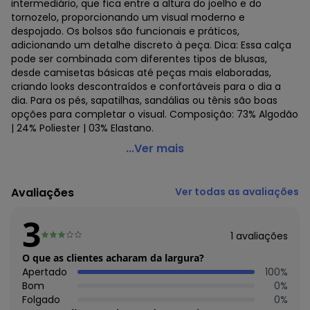
intermediário, que fica entre a altura do joelho e do
tornozelo, proporcionando um visual moderno e
despojado. Os bolsos são funcionais e práticos,
adicionando um detalhe discreto à peça. Dica: Essa calça
pode ser combinada com diferentes tipos de blusas,
desde camisetas básicas até peças mais elaboradas,
criando looks descontraídos e confortáveis para o dia a
dia. Para os pés, sapatilhas, sandálias ou tênis são boas
opções para completar o visual. Composição: 73% Algodão
| 24% Poliester | 03% Elastano.
Lamis - Calca Capri Sarja Cintura Alta Amarelo
...Ver mais
Código do produto: 22209090
Avaliações
Ver todas as avaliações
3
1
avaliações
O que as clientes acharam da largura?
Apertado
100
%
Bom
0
%
Folgado
0
%