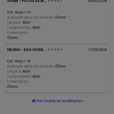
N/D*
VILMA
-
PATOS DE MINAS - MG
09/05/2026
N/D*
junho/2026
N/D*
maio/2026
Cor:
Rosa
/
14
R$ 59,95
abril/2026
Avaliação geral do produto:
Ótimo
R$ 89,9
março/2026
Largura:
Bom
R$ 83,93
fevereiro/2026
Comprimento:
Bom
Comentário:
Ótimo
HELENA
-
SAO VICENTE DO SUL - RS
11/05/2026
Cor:
Rosa
/
16
Avaliação geral do produto:
Ótimo
Largura:
Bom
Comprimento:
Bom
Comentário:
Ótimo
Ver todas as avaliações