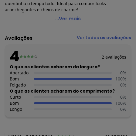
quentinha o tempo todo. Ideal para compor looks
aconchegantes e cheios de charme!
Marisol - Calça Carneirinho Infantil Rosa
...Ver mais
Código do produto: 8010528
Modelagem: Ampla
Avaliações
Ver todas as avaliações
Modelo: Confort
Comprimento: Longo
4
Cintura: Alta
2
avaliações
Fornecedor: MARISOL VESTUARIO S.A. / CNPJ
20.454.870/0015-4
O que as clientes acharam da largura?
Feito: Brasil
Apertado
0
%
Cuidados para conservação do produto: NÃO ALVEJAR, NÃO
Bom
100
%
LAVAR A SECO, NÃO SECAR EM TAMBOR
Folgado
0
%
Tecido: SINTÉTICO
O que as clientes acharam do comprimento?
Composição: POLIESTER 100%
Curto
0
%
Bom
100
%
Histórico de preços
Longo
0
%
O preço apresentado abaixo é o menor oferecido em algum
dia do mês, para o menor tamanho disponível.
N/D*
agosto/2026
julho/2026