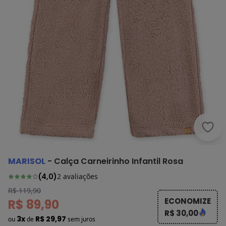
Maris
MARISOL
-
Calça Carneirinho Infantil Rosa
(
4,0
)
2
avaliações
R$ 119,90
ECONOMIZE
R$ 89,90
R$ 30,00
3x
R$ 29,97
ou
de
sem juros