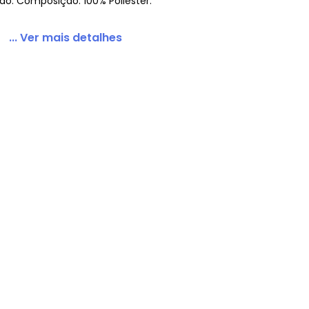
ado. Composição: 100% Poliester.
... Ver mais detalhes
l Verde
 concorda com a nossa
Política de