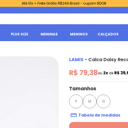
Até 10x + Frete Grátis R$249 Brasil - cupom 8DO8
PLUS SIZE
MENINAS
MENINOS
CALÇADOS
LAMIS
-
Calca Daisy Reco
R$ 79,38
2x
R$ 39,
ou
de
Tamanhos
P
M
G
Tabela de medidas