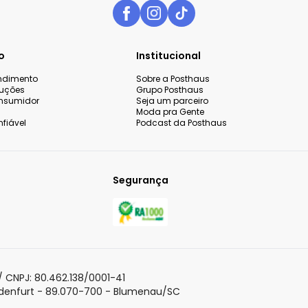
o
Institucional
endimento
Sobre a Posthaus
luções
Grupo Posthaus
nsumidor
Seja um parceiro
Moda pra Gente
fiável
Podcast da Posthaus
Segurança
 sua experiência de compra,
o continuar navegando,
Aceitar todos os co
olítica de Privacidade
para
 CNPJ: 80.462.138/0001-41
adenfurt - 89.070-700 - Blumenau/SC