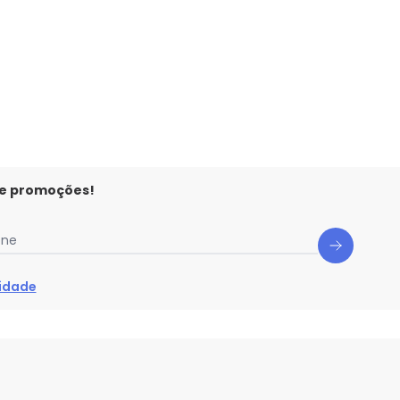
 e promoções!
one
cidade