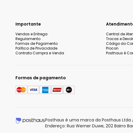
Importante
Atendiment
Vendas e Entrega
Central de At
Regulamento
Trocas e Devo
Formas de Pagamento
Código do Co
Política de Privacidade
Procon
Contrato Compra e Venda
Posthaus é Con
Formas de pagamento
Nós utilizamos cookies e tecnologias similares para melhorar
incluindo conteúdo relevante e publicidade personalizada. A
entendemos que você está ciente e concorda com a nossa
P
Posthaus é uma marca da Posthaus Ltda /
saber mais.
Endereço: Rua Werner Duwe, 202 Bairro B