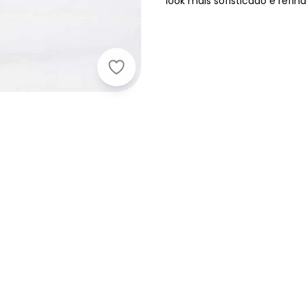
look mais sofisticado e refin
Lamis - Calca Daisy Recorte Latera
Nome
Digite seu e-mail
Telefone
Ao enviar o cadastro, você
Privacidade