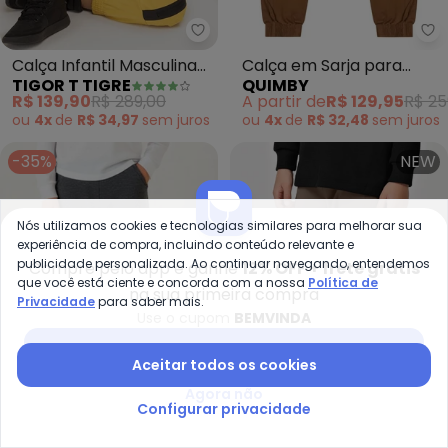
Tigor T Tigre - Calça Infantil M
Qu
Calça Infantil Masculina
Calça em Sarja para
TIGOR T TIGRE
QUIMBY
(Amarelo)
Menino (Marrom)
R$ 139,90
R$ 289,00
A partir de
R$ 129,95
R$ 25
ou
4x
de
R$ 34,97
sem
juros
ou
4x
de
R$ 32,48
sem
juros
-35%
NEW
Nós utilizamos cookies e tecnologias similares para melhorar sua
experiência de compra, incluindo conteúdo relevante e
publicidade personalizada. Ao continuar navegando, entendemos
Compre pelo app e ganhe
12% OFF + frete grátis
que você está ciente e concorda com a nossa
Política de
na sua primeira compra
Privacidade
para saber mais.
Use o cupom
BEMVINDA
Baixar app Posthaus
Aceitar todos os cookies
Agora não
Configurar privacidade
Pulla Bulla - Calça Moletom (Pr
Tr