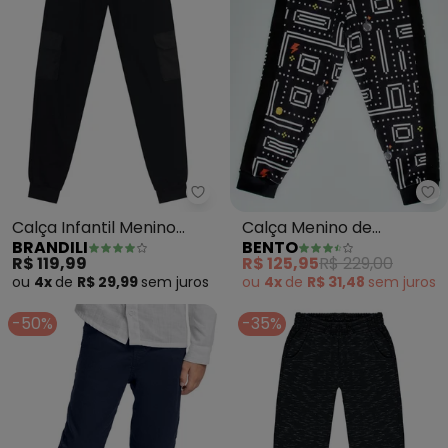
Brandili - Calça Infantil Menino 
Be
Calça Infantil Menino
Calça Menino de
BRANDILI
BENTO
(Preto)
Moletom Bonus (Preto)
R$ 119,99
R$ 125,95
R$ 229,00
ou
4x
de
R$ 29,99
sem
juros
ou
4x
de
R$ 31,48
sem
juros
-50%
-35%