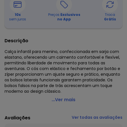
10
x
Preços
Exclusivos
Troca
sem juros
no App
Grátis
Descrição
Calça infantil para menino, confeccionada em sarja com
elastano, oferecendo um caimento confortável e flexível,
permitindo liberdade de movimento para todas as
aventuras. O cós com elástico e fechamento por botão e
zíper proporcionam um ajuste seguro e prático, enquanto
os bolsos laterais funcionais garantem praticidade. Os
bolsos falsos na parte de trás acrescentam um toque
moderno ao design clássico.
Up Baby - Calça em Sarja para Menino Bege
...Ver mais
Código do produto: 7845274
Modelagem: Justa
Avaliações
Ver todas as avaliações
Comprimento: Longo
Cintura: Média