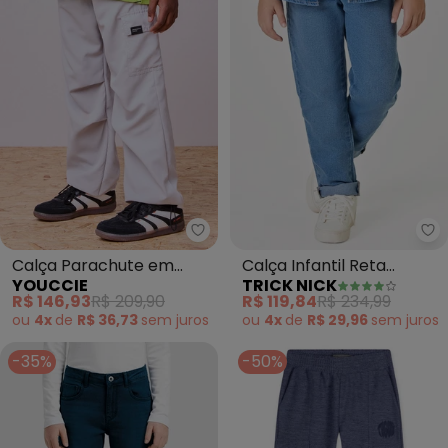
Youccie - Calça Parachute em T
Tr
Calça Parachute em
Calça Infantil Reta
YOUCCIE
TRICK NICK
Tactel Sport Cinza
Masculina Jeans (Azul)
R$ 146,93
R$ 209,90
R$ 119,84
R$ 234,99
(Cinza)
ou
4x
de
R$ 36,73
sem
juros
ou
4x
de
R$ 29,96
sem
juros
-35%
-50%