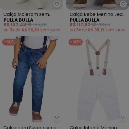
Pulla Bulla - Calça Moletom se
Pu
Calça Moletom sem
Calça Bebe Menino Jeans
PULLA BULLA
PULLA BULLA
Felpa (Verde)
Moletom (Azul)
R$ 107,48
R$ 165,36
R$ 117,52
R$ 213,69
ou
3x
de
R$ 35,82
sem
juros
ou
3x
de
R$ 39,17
sem
juros
-50%
-50%
Milon - Calça com Suspensório I
Mi
Calça com Suspensório
Calça Infantil Menino