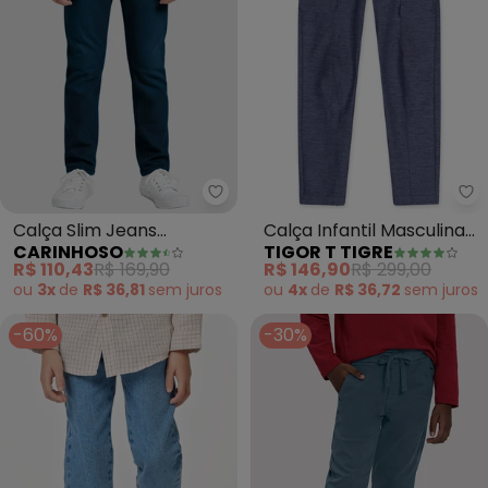
Carinhoso - Calça Slim Jeans E
Ti
Calça Slim Jeans
Calça Infantil Masculina
CARINHOSO
TIGOR T TIGRE
Estonada (Azul Escuro)
(Roxo)
R$ 110,43
R$ 169,90
R$ 146,90
R$ 299,00
ou
3x
de
R$ 36,81
sem
juros
ou
4x
de
R$ 36,72
sem
juros
-60%
-30%