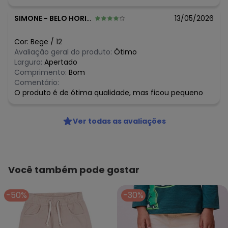
R$ 124,95
março/2026
N/D*
fevereiro/2026
SIMONE
-
BELO HORIZONTE - MG
13/05/2026
Cor:
Bege
/
12
Avaliação geral do produto:
Ótimo
Largura:
Apertado
Comprimento:
Bom
Comentário:
O produto é de ótima qualidade, mas ficou pequeno
Ver todas as avaliações
Você também pode gostar
-50%
-30%