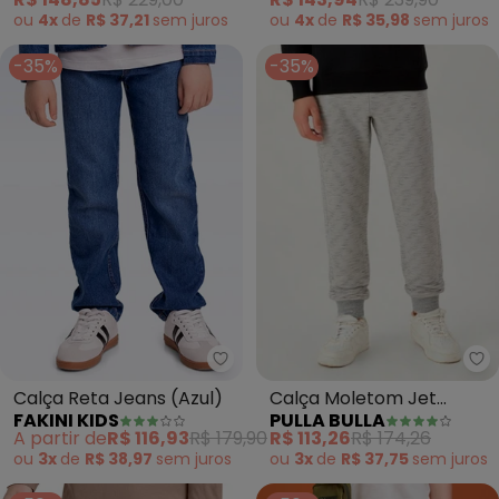
ou
4x
de
R$ 37,21
sem
juros
ou
4x
de
R$ 35,98
sem
juros
-35%
-35%
Fakini Kids - Calça Reta Jeans (
Pu
Calça Reta Jeans (Azul)
Calça Moletom Jet
FAKINI KIDS
PULLA BULLA
(Cinza)
A partir de
R$ 116,93
R$ 179,90
R$ 113,26
R$ 174,26
ou
3x
de
R$ 38,97
sem
juros
ou
3x
de
R$ 37,75
sem
juros