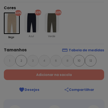
Cores
50%
50%
50%
Azul
Verde
Bege
Tamanhos
Tabela de medidas
1
2
3
4
6
8
10
12
Adicionar na sacola
Desejos
Compartilhar