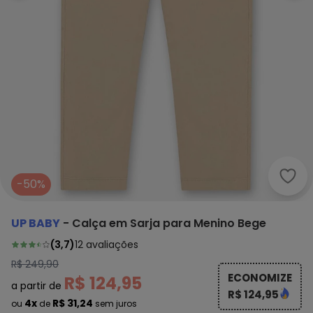
Up B
-50%
UP BABY
-
Calça em Sarja para Menino Bege
(
3,7
)
12
avaliações
R$ 249,90
ECONOMIZE
R$ 124,95
a partir de
R$ 124,95
4x
R$ 31,24
ou
de
sem juros