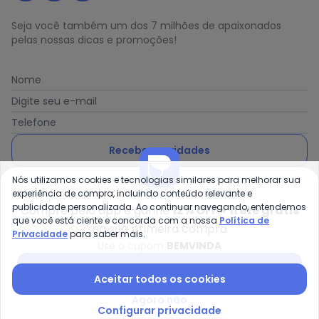
Seja você também um dos 7 milhões de apaixonados
pelas nossas dicas e promoções!
Nome
Digite seu e-mail
Telefone
Receber novidades
Nós utilizamos cookies e tecnologias similares para melhorar sua
Ao enviar o cadastro, você concorda com a nossa
Política
experiência de compra, incluindo conteúdo relevante e
de Privacidade
publicidade personalizada. Ao continuar navegando, entendemos
Compre pelo app e ganhe
12% OFF + frete grátis
que você está ciente e concorda com a nossa
Política de
na sua primeira compra
Privacidade
para saber mais.
Use o cupom
BEMVINDA
Posthaus é uma marca da Posthaus Ltda / CNPJ:
Baixar app Posthaus
Aceitar todos os cookies
80.462.138/0001-41
Endereço: Rua Werner Duwe, 202 Bairro Badenfurt -
Agora não
89.070-700 - Blumenau/SC
Configurar privacidade