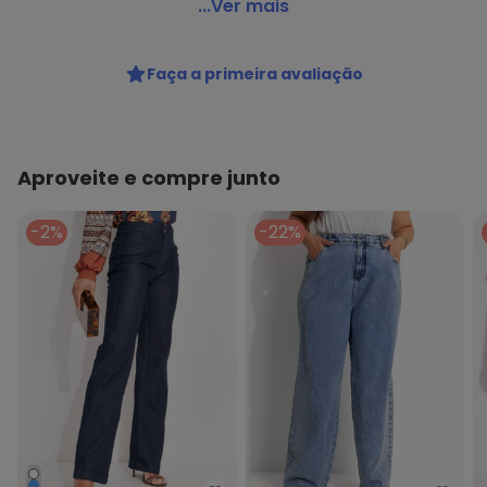
Razon Jeans - Calça Feminina Jeans Plus Slouchy -
...Ver mais
Jeans
Código do produto: 23322391
Faça a primeira avaliação
Aproveite e compre junto
-2%
-22%