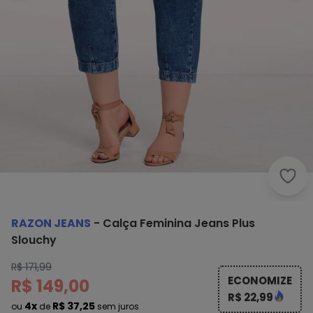
Razo
RAZON JEANS
-
Calça Feminina Jeans Plus
Slouchy
R$ 171,99
ECONOMIZE
R$ 149,00
R$ 22,99
4x
R$ 37,25
ou
de
sem juros