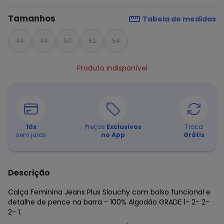
Tamanhos
Tabela de medidas
46
48
50
52
54
Produto indisponível
10
x
Preços
Exclusivos
Troca
sem juros
no App
Grátis
Descrição
Calça Feminina Jeans Plus Slouchy com bolso funcional e
detalhe de pence na barra - 100% Algodão GRADE 1- 2- 2-
2- 1.