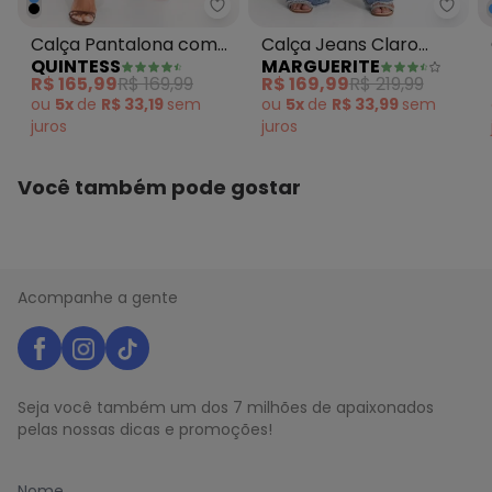
Quintess - Calça Pantalona com
Margu
Calça Pantalona com
Calça Jeans Claro
QUINTESS
MARGUERITE
Bolsos Jeans Escuro
Wide Leg
R$ 165,99
R$ 169,99
R$ 169,99
R$ 219,99
ou
5x
de
R$ 33,19
sem
ou
5x
de
R$ 33,99
sem
juros
juros
Você também pode gostar
Acompanhe a gente
Seja você também um dos 7 milhões de apaixonados
pelas nossas dicas e promoções!
Nome