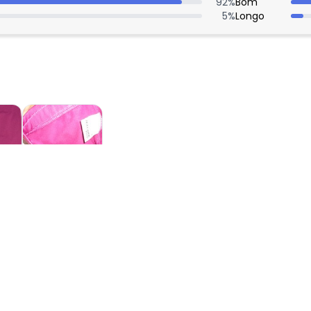
92
%
Bom
5
%
Longo
: