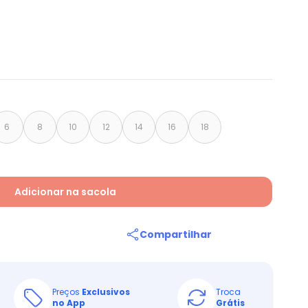
6
8
10
12
14
16
18
Adicionar na sacola
Compartilhar
Preços
Exclusivos
Troca
no App
Grátis