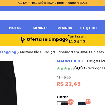
Até 10x + Frete Grátis R$249 Brasil - cupom 8DO8
PLUS SIZE
MENINAS
MENINOS
CALÇADOS
Termina em:
Oferta relâmpago
14:
34:
22
s Legging
Malwee Kids - Calça Flanelada em Uv50+ Unissex
MALWEE KIDS
-
Calça Fl
(
4,0
)
35
avaliaçõe
R$ 49,90
R$ 22,45
Cores
55%
55%