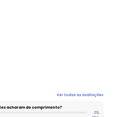
R$ 22,45
N/D*
N/D*
R$ 49,9
N/D*
N/D*
N/D*
Ver todas as avaliações
entes acharam do comprimento?
0
%