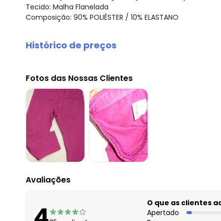
Tecido: Malha Flanelada
Composição: 90% POLIÉSTER / 10% ELASTANO
Histórico de preços
O preço apresentado abaixo é o menor oferecido em al
agosto/2026
Fotos das Nossas Clientes
julho/2026
junho/2026
maio/2026
abril/2026
março/2026
fevereiro/2026
Avaliações
O que as clientes 
4
Apertado