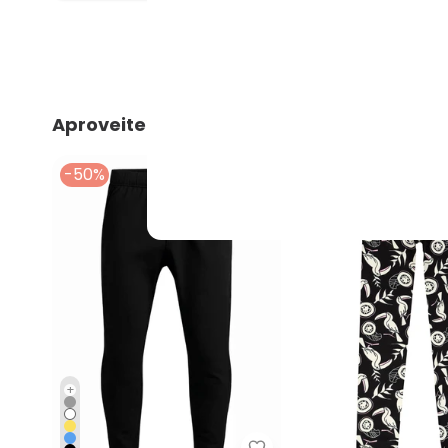
Aproveite e compre junto
-50%
-30%
+