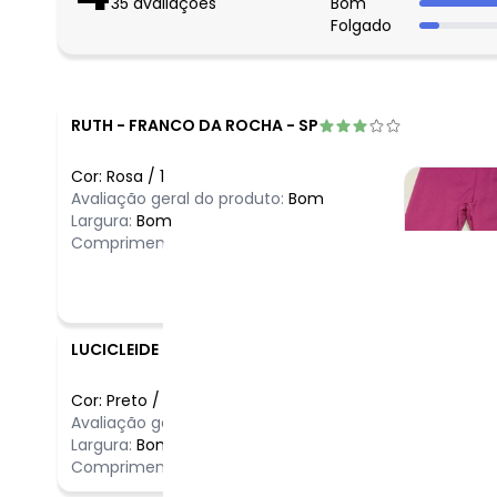
35
avaliações
Bom
Folgado
RUTH
-
FRANCO DA ROCHA - SP
Cor:
Rosa
/
1
Avaliação geral do produto:
Bom
Largura:
Bom
Comprimento:
Bom
LUCICLEIDE
-
SOROCABA - SP
Cor:
Preto
/
14
Comentário
Avaliação geral do produto:
Ótimo
Ótimo
Largura:
Bom
Comprimento:
Bom