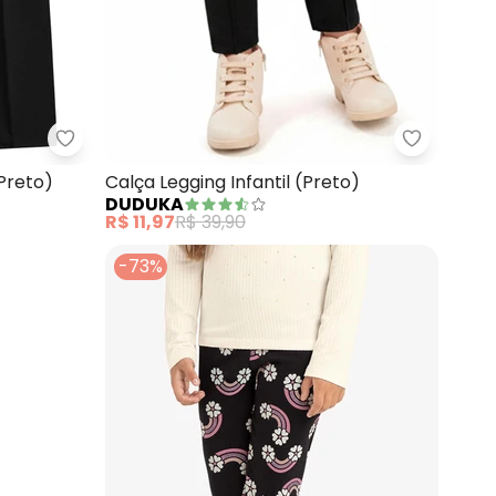
Menina (Preto)
Duduka - Legging Infantil em Suplex (Preto)
Duduka - 
(Preto)
Calça Legging Infantil (Preto)
DUDUKA
R$ 11,97
R$ 39,90
-73%