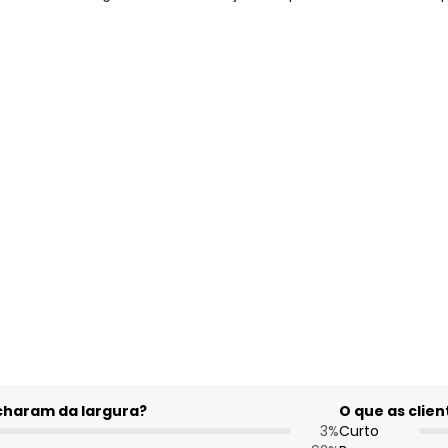
gum dia do mês, para o menor tamanho disponível.
acharam da largura?
O que as cli
3
%
Curto