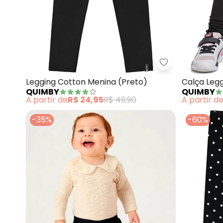
Quimby - Leggi
Legging Cotton Menina (Preto)
Calça Legg
QUIMBY
QUIMBY
A partir de
R$ 24,95
R$ 49,90
A partir d
-35%
-60%