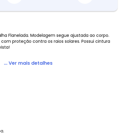
ha Flanelada. Modelagem segue ajustada ao corpo.
 com proteção contra os raios solares. Possui cintura
Uv50+ Unissex Preto
ista!
... Ver mais detalhes
a.