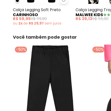
Carinhoso - Calça Leggi
Calça Legging Soft Preto
Calça Legging Tro
CARINHOSO
MALWEE KIDS
R$ 59,95
R$ 119,90
R$ 39,13
R$ 55,90
ou
2x
de
R$ 29,97
sem
juros
Você também pode gostar
-50%
-50%