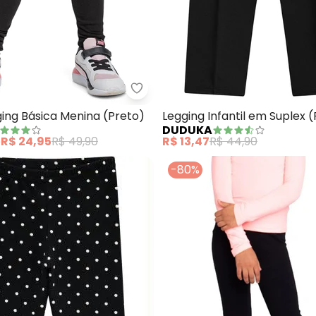
ng Cotton Menina (Preto)
Quimby - Calça Legging Básica 
ing Básica Menina (Preto)
Legging Infantil em Suplex 
DUDUKA
e
R$ 24,95
R$ 49,90
R$ 13,47
R$ 44,90
-80%