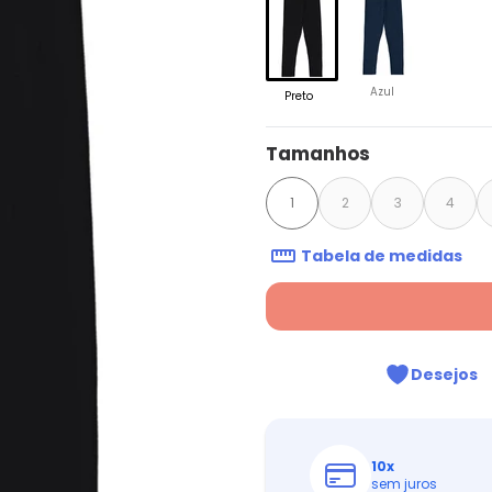
Azul
Preto
Tamanhos
1
2
3
4
Tabela de medidas
Desejos
10
x
sem juros