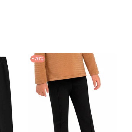
lça Legging Unicórnios em Moletom Preto
-70%