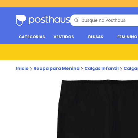
CATEGORIAS
VESTIDOS
BLUSAS
FEMININO
Inicio
Roupa para Menina
Calças Infantil
Calça