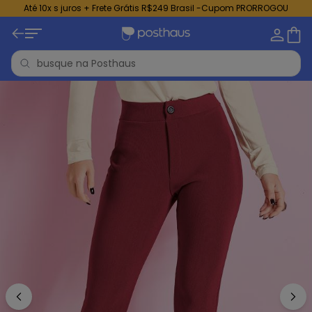
Até 10x s juros + Frete Grátis R$249 Brasil -Cupom PRORROGOU