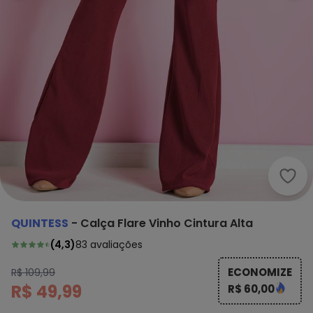
Quin
QUINTESS
-
Calça Flare Vinho Cintura Alta
(
4,3
)
83
avaliações
ECONOMIZE
R$ 109,99
R$ 49,99
R$ 60,00