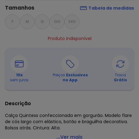
Tamanhos
Tabela de medidas
P
M
G
GG
XXG
Produto indisponível
10
x
Preços
Exclusivos
Troca
sem juros
no App
Grátis
Descrição
Calça Quintess confeccionada em gorgurão. Modelo flare
de cós largo com elástico, botão e braguilha decorativa.
Bolsos atrás. Cintura: Alta.
Quintess - Calça Flare Vinho Cintura Alta
...Ver mais