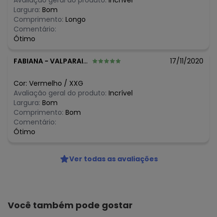
Avaliação geral do produto:
Incrível
N/D*
junho/2026
Largura:
Bom
N/D*
maio/2026
Comprimento:
Longo
N/D*
abril/2026
Comentário:
N/D*
março/2026
Ótimo
N/D*
fevereiro/2026
FABIANA
-
VALPARAISO DE GOIAS - GO
17/11/2020
Cor:
Vermelho
/
XXG
Avaliação geral do produto:
Incrível
Largura:
Bom
Comprimento:
Bom
Comentário:
Ótimo
Ver todas as avaliações
Você também pode gostar