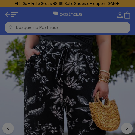
Até 10x + Frete Grátis R$199 Sul e Sudeste - cupom GANHEI