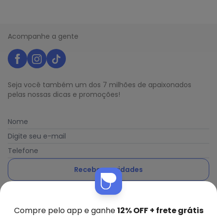
Acompanhe a gente
Seja você também um dos 7 milhões de apaixonados
pelas nossas dicas e promoções!
Nome
Digite seu e-mail
Telefone
Receber novidades
Ao enviar o cadastro, você concorda com a nossa
Política
de Privacidade
Compre pelo app e ganhe
12% OFF + frete grátis