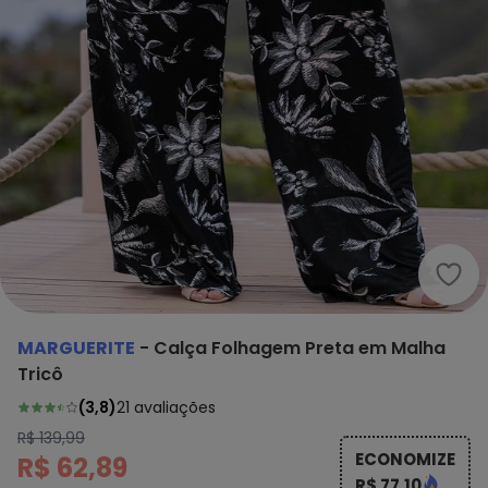
Marg
MARGUERITE
-
Calça Folhagem Preta em Malha
Tricô
(
3,8
)
21
avaliações
R$ 139,99
ECONOMIZE
R$ 62,89
R$ 77,10