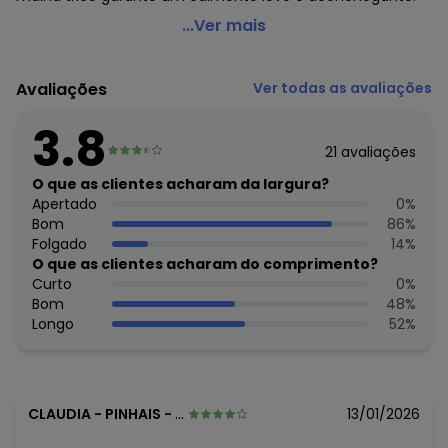
Marguerite - Calça Folhagem Preta em Malha Tricô
...Ver mais
Código do produto: 3805224
Modelagem: Solta
Avaliações
Ver todas as avaliações
Modelo: Pantalona
Complemento: Elástico na cintura;Bolso frontal;Cordão
3.8
decorativo;
21
avaliações
Cintura: Alta
Comprimento: Longo
O que as clientes acharam da largura?
Material: Malha Tricô
Apertado
0
%
Estação: Ano Inteiro
Bom
86
%
Situação de Uso: Casual
Folgado
14
%
Composição Material: 96% Viscose, 4% Elastano
O que as clientes acharam do comprimento?
Curto
0
%
Histórico de preços
Bom
48
%
Longo
52
%
O preço apresentado abaixo é o menor oferecido em
algum dia do mês, para o menor tamanho disponível.
N/D*
agosto/2026
N/D*
julho/2026
N/D*
junho/2026
CLAUDIA
-
PINHAIS - PR
13/01/2026
N/D*
maio/2026