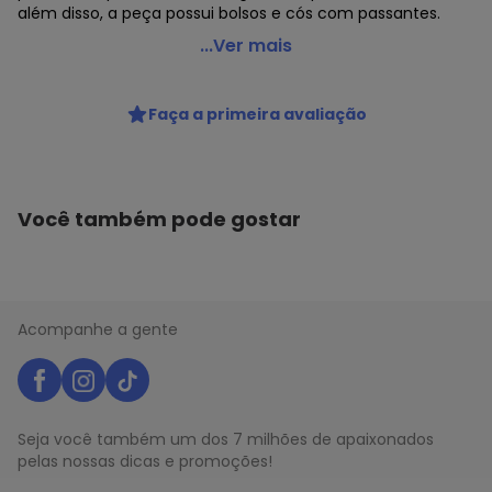
além disso, a peça possui bolsos e cós com passantes.
Lança Perfume - Calça Jeans Héstia Skinny Cintura Alta
...Ver mais
A0343
Código do produto: 23359604
Faça a primeira avaliação
Histórico de preços
O preço apresentado abaixo é o menor oferecido em
algum dia do mês, para o menor tamanho disponível.
Você também pode gostar
N/D*
agosto/2026
N/D*
julho/2026
N/D*
junho/2026
N/D*
maio/2026
N/D*
abril/2026
Acompanhe a gente
N/D*
março/2026
N/D*
fevereiro/2026
Seja você também um dos 7 milhões de apaixonados
pelas nossas dicas e promoções!