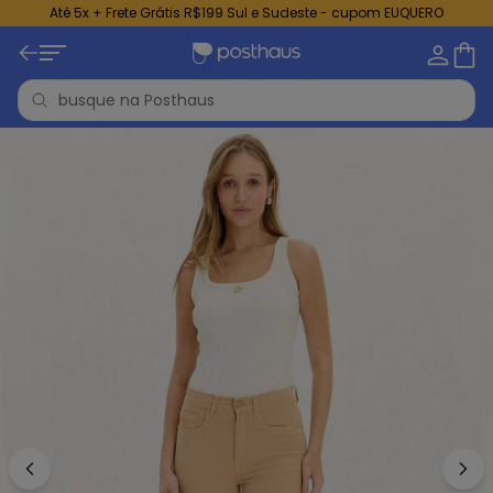
Até 5x + Frete Grátis R$199 Sul e Sudeste - cupom EUQUERO