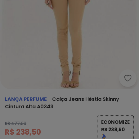
Lanç
LANÇA PERFUME
-
Calça Jeans Héstia Skinny
Cintura Alta A0343
ECONOMIZE
R$ 477,00
R$ 238,50
R$ 238,50