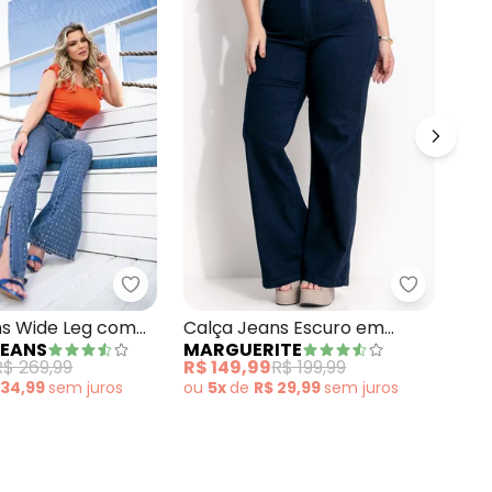
y
 Azul Escuro em Jeans
Sawary Jeans - Calça Jeans Wide Leg com
Marguerit
Cal
ns Wide Leg com
Calça Jeans Escuro em
SA
JEANS
MARGUERITE
Fen
endas Sawary
Jeans com Elastano
R$ 
R$ 269,99
R$ 149,99
R$ 199,99
ou
 34,99
sem
juros
ou
5x
de
R$ 29,99
sem
juros