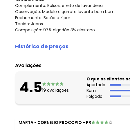
Complemento: Bolsos; efeito de lavanderia
Observação: Modelo cigarrete levanta bum bum
Fechamento: Botão e zíper
Tecido: Jeans
Composição: 97% algodão 3% elastano
Histórico de preços
O preço apresentado abaixo é o menor oferecido em al
agosto/2026
Avaliações
julho/2026
junho/2026
O que as clientes 
4.5
maio/2026
Apertado
19
avaliações
Bom
abril/2026
Folgado
março/2026
fevereiro/2026
MARTA
-
CORNELIO PROCOPIO - PR