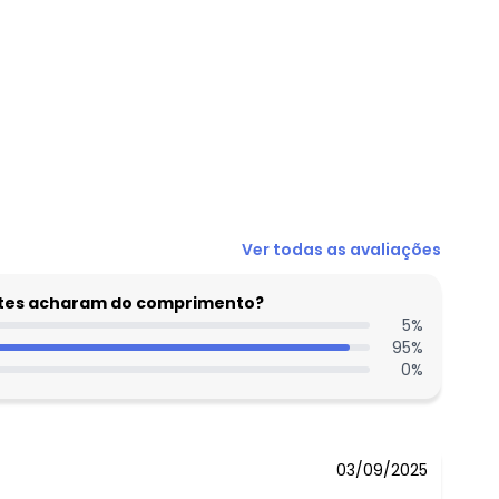
N/D*
Ver todas as avaliações
N/D*
N/D*
entes acharam do comprimento?
N/D*
5
%
95
%
N/D*
0
%
N/D*
N/D*
03/09/2025