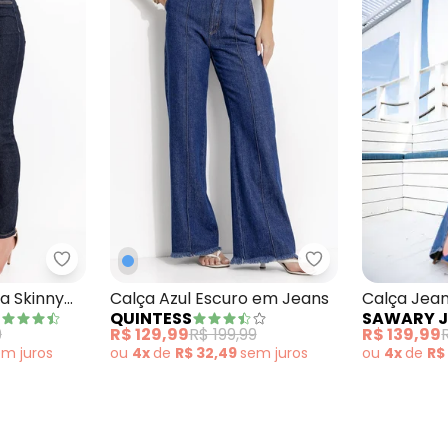
ns Plus Size Azul
Sawary Jeans - Calça Jeans Escura Skinny Sawar
Quintess - Calça
a Skinny
Calça Azul Escuro em Jeans
Calça Jea
QUINTESS
SAWARY 
Brilho e F
9
R$ 129,99
R$ 199,99
R$ 139,99
em
juros
ou
4x
de
R$ 32,49
sem
juros
ou
4x
de
R$