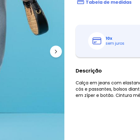
Tabela de medidas
10
x
sem juros
Descrição
Calça em jeans com elastan
cós e passantes, bolsos dian
em zíper e botão. Cintura mé