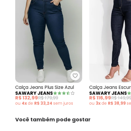
Sawary Jeans - Calça Jea
Calça Jeans Plus Size Azul
Calça Jeans Escur
SAWARY JEANS
SAWARY JEANS
Sawary
R$ 132,99
R$ 179,99
R$ 116,99
R$ 149,9
ou
4x
de
R$ 33,24
sem
juros
ou
3x
de
R$ 38,99
s
Você também pode gostar