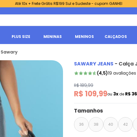
Até 10x + Frete Grátis R$199 Sul e Sudeste - cupom GANHEI
PLUS SIZE
MENINAS
MENINOS
CALÇADOS
 Sawary
SAWARY JEANS
-
Calça 
(
4,5
)
19
avaliações
R$ 189,99
R$ 109,99
3x
R$ 3
ou
de
Tamanhos
36
38
40
42