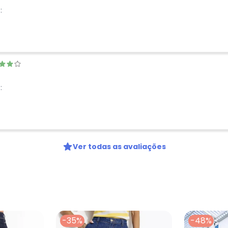
:
Nome
Digite seu e-mail
Telefone
Ao enviar o cadastro, você
Privacidade
:
Ver todas as avaliações
-35%
-48%