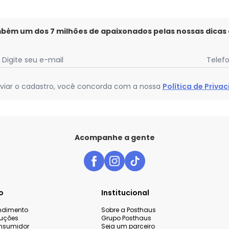
mbém um dos 7 milhões de apaixonados pelas nossas dicas
Digite seu e-mail
Telef
viar o cadastro, você concorda com a nossa
Política de Priva
Acompanhe a gente
o
Institucional
endimento
Sobre a Posthaus
luções
Grupo Posthaus
nsumidor
Seja um parceiro