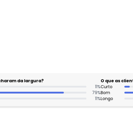
gum dia do mês, para o menor tamanho disponível.
acharam da largura?
O que as cli
11
%
Curto
79
%
Bom
11
%
Longo