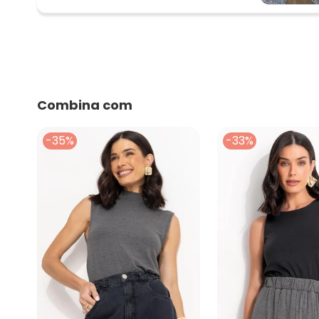
Combina com
-35%
-33%