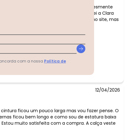
 Posthaus. A calça faz jus ao nome é simplesmente
 em mim ficou um pouco comprida. Comprei a Clara
ma) porque a escura já estava esgotada no site, mas
siosa para chegar!!¿¿
 concorda com a nossa
Política de
12/04/2026
 A cintura ficou um pouco larga mas vou fazer pense. O
rnas ficou bem longo e como sou de estatura baixa
. Estou muito satisfeita com a compra. A calça veste