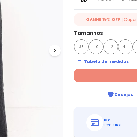
Preta
GANHE 19% OFF
| Cupo
Ganhe 19% OFF Extra em qualqu
Tamanhos
cupom: QUINTESS19. Válido para
até 07/08/2026.
38
40
42
44
Tabela de medidas
Desejos
10
x
sem juros