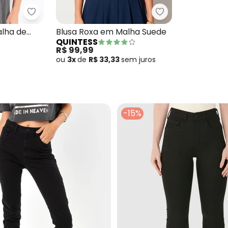
o em Moletinho
Quintess - Blusa Preta em Malha de Compressão
Quintess - Blusa
alha de
Blusa Roxa em Malha Suede
QUINTESS
R$ 99,99
ou
3x
de
R$ 33,33
sem
juros
-15%