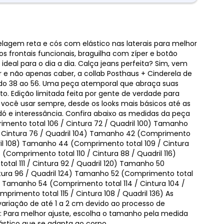
lagem reta e cós com elástico nas laterais para melhor
eta
sos frontais funcionais, braguilha com zíper e botão
 ideal para o dia a dia. Calça jeans perfeita? Sim, vem
r e não apenas caber, a collab Posthaus + Cinderela de
o do 38 ao 56. Uma peça atemporal que abraça suas
. Edição limitada feita por gente de verdade para
ra você usar sempre, desde os looks mais básicos até as
ó e interessância. Confira abaixo as medidas da peça
ento total 106 / Cintura 72 / Quadril 100) Tamanho
 Cintura 76 / Quadril 104) Tamanho 42 (Comprimento
dril 108) Tamanho 44 (Comprimento total 109 / Cintura
(Comprimento total 110 / Cintura 88 / Quadril 116)
al 111 / Cintura 92 / Quadril 120) Tamanho 50
ntura 96 / Quadril 124) Tamanho 52 (Comprimento total
28) Tamanho 54 (Comprimento total 114 / Cintura 104 /
rimento total 115 / Cintura 108 / Quadril 136) As
riação de até 1 a 2 cm devido ao processo de
 Para melhor ajuste, escolha o tamanho pela medida
elástico que se adapta ao corpo.