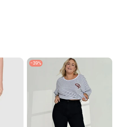
 Roxa em Malha Suede
-39%