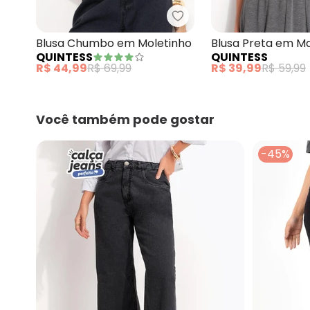
Quintess - Blusa Chumb
Blusa Chumbo em Moletinho
Blusa Preta em M
QUINTESS
QUINTESS
Compressão
R$ 44,99
R$ 69,99
R$ 39,99
R$ 59,99
Você também pode gostar
-45%