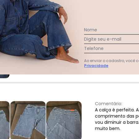
Comentário:
Minha primeira compra na
linda e veste muito bem,
(tem uma lavagem lindíssi
voltou e eu já comprei. An
Nome
Digite seu e-mail
Telefone
Ao enviar o cadastro, você
Privacidade
Comentário:
A calça é perfeita.
comprimento das pe
vou diminuir a barra
muito bem.