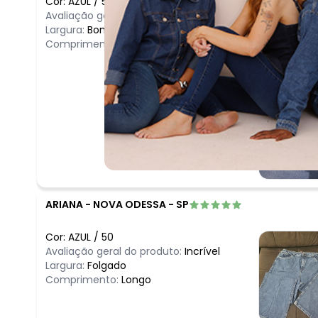
Cor:
AZUL
/
50
Avaliação geral do produto:
Incrível
Largura:
Bom
Comprimento:
Longo
ARIANA
-
NOVA ODESSA - SP
Cor:
AZUL
/
50
Avaliação geral do produto:
Incrível
Largura:
Folgado
Comprimento:
Longo