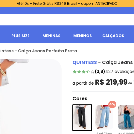
Até 10x + Frete Grátis R$249 Brasil - cupom ANTECIPADO
PLUS SIZE
MENINAS
MENINOS
CALÇADOS
intess - Calça Jeans Perfeita Preta
QUINTESS
-
Calça Jeans 
(
3,8
)
427
avaliaçõ
R$ 219,99
ou
a partir de
Cores
4%
Azul Claro
Azul Médi