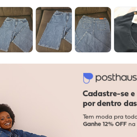
acharam da largura?
O que as cli
4
%
Curto
67
%
Bom
29
%
Longo