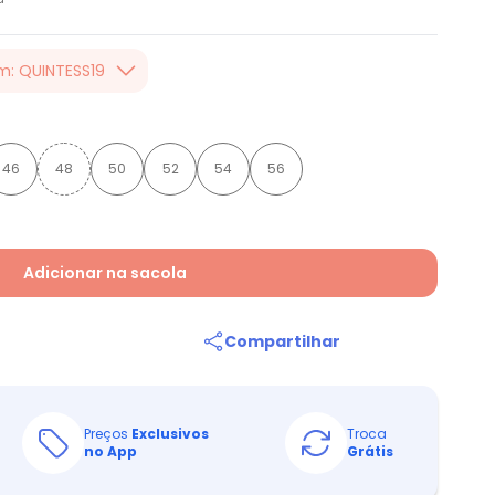
m: QUINTESS19
er valor, usando o
 toda loja Quintess,
46
48
50
52
54
56
Adicionar na sacola
Compartilhar
Preços
Exclusivos
Troca
no App
Grátis