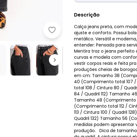
Descrição
Calça jeans preta, com mode
Quintess - Calça Jeans Perfeita Pr
ajuste e conforto. Possui bol
metálico. Versátil e moderna,
entender: Pensada para servi
Mentira traz o jeans perfeit
curvas e modela com conforto
vestir corpos reais e feita p
produções cheias de borogod
em cm: Tamanho 38 (Comprim
40 (Comprimento total 107 /
total 108 / Cintura 80 / Qua
84 / Quadril 112) Tamanho 46 
Tamanho 48 (Comprimento tot
(Comprimento total 112 / Ci
113 / Cintura 100 / Quadril 1
Quadril 132) Tamanho 56 (Comp
medidas podem apresentar va
produção. Dica de tamanho:
do quadril. A cintura possui 