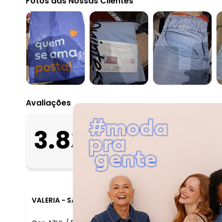
Fotos das Nossas Clientes
Avaliações
O que as clientes 
3.8
Apertado
427
avaliações
Bom
Folgado
VALERIA
-
SAO JOAO DE MERITI - RJ