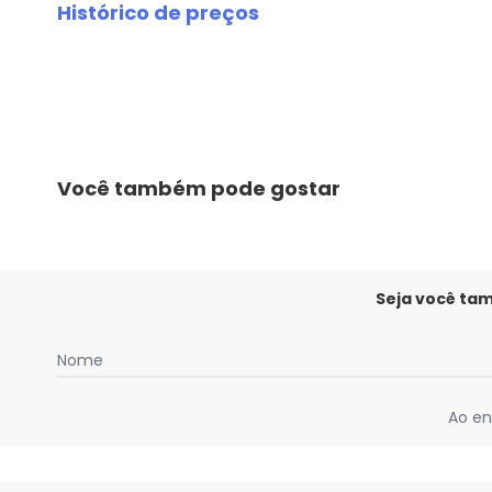
Histórico de preços
O preço apresentado abaixo é o menor oferecido em al
agosto/2026
julho/2026
junho/2026
maio/2026
abril/2026
Você também pode gostar
março/2026
fevereiro/2026
Seja você ta
Nome
Ao en