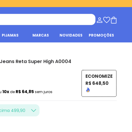
PIJAMAS
MARCAS
NOVIDADES
PROMOÇÕES
Jeans Reta Super High A0004
ECONOMIZE
R$ 648,50
10x
R$ 64,85
u
de
sem juros
acima 499,90
asil nas compras