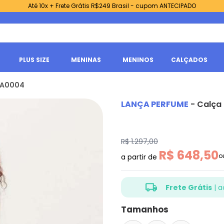
Até 10x + Frete Grátis R$249 Brasil - cupom ANTECIPADO
PLUS SIZE
MENINAS
MENINOS
CALÇADOS
h A0004
LANÇA PERFUME
-
Calça 
R$ 1.297,00
R$ 648,50
o
a partir de
Frete Grátis
| 
o frete é grátis para todo o Br
Tamanhos
acima de R$499,90.