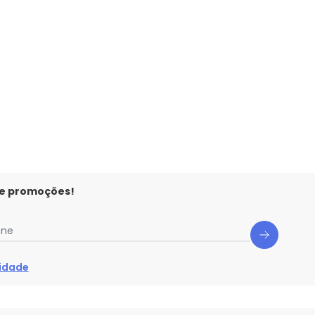
 concorda com a nossa
Política de
N/D*
N/D*
N/D*
N/D*
N/D*
N/D*
N/D*
 e promoções!
one
cidade