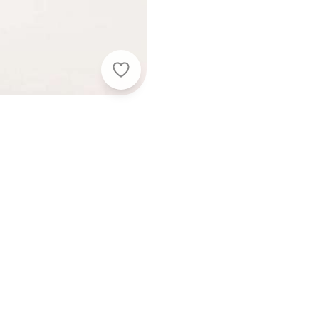
Lança Perfume - Calça Jeans Reta
Nome
Digite seu e-mail
Telefone