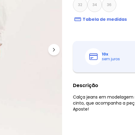
32
34
36
Tabela de medidas
10
x
sem juros
Descrição
Calça jeans em modelagem re
cinto, que acompanha a peça.
Aposte!