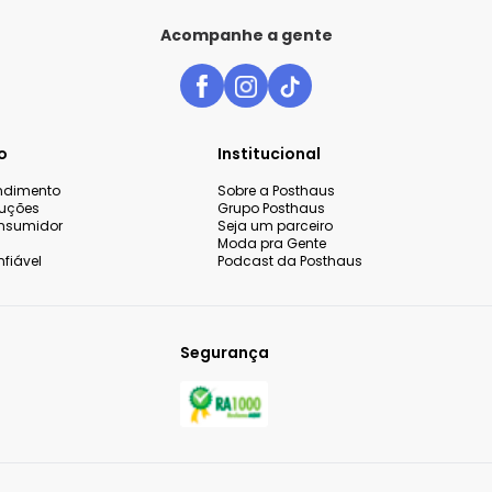
Acompanhe a gente
o
Institucional
endimento
Sobre a Posthaus
luções
Grupo Posthaus
nsumidor
Seja um parceiro
Moda pra Gente
fiável
Podcast da Posthaus
Segurança
 sua experiência de compra,
o continuar navegando,
Aceitar todos os co