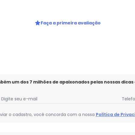
Ao enviar o cadastro, você
Privacidade
gum dia do mês, para o menor tamanho disponível.
Faça a primeira avaliação
mbém um dos 7 milhões de apaixonados pelas nossas dicas
Digite seu e-mail
Telef
viar o cadastro, você concorda com a nossa
Política de Priva