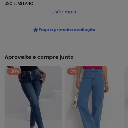
02% ELASTANO
Sawary - Calça Jeans Sawary Heart - 280506 Azul
...Ver mais
Código do produto: 23982750
Faça a primeira avaliação
Aproveite e compre junto
-30%
-2%