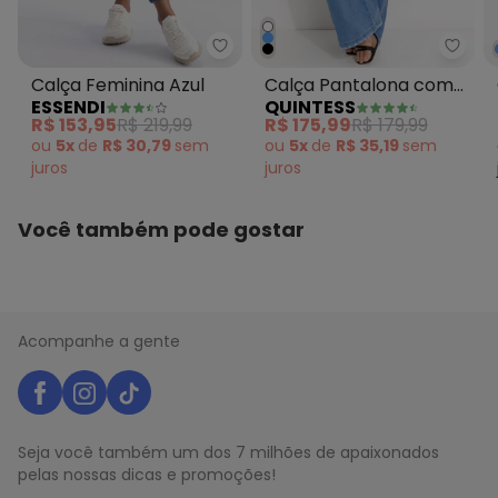
Essendi - Calça Feminina Azul
Quint
Calça Feminina Azul
Calça Pantalona com
ESSENDI
QUINTESS
Bolsos Jeans Claro
R$ 153,95
R$ 219,99
R$ 175,99
R$ 179,99
ou
5x
de
R$ 30,79
sem
ou
5x
de
R$ 35,19
sem
juros
juros
Você também pode gostar
Acompanhe a gente
Seja você também um dos 7 milhões de apaixonados
pelas nossas dicas e promoções!