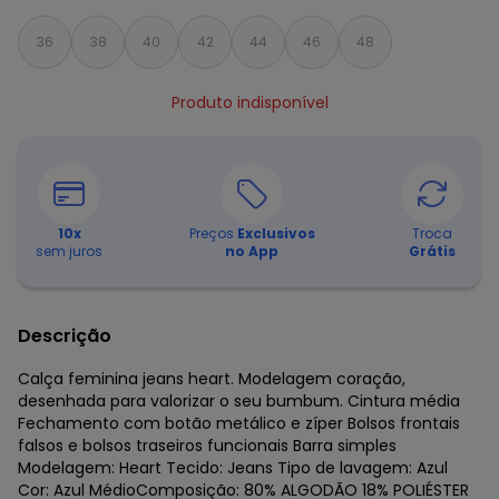
36
38
40
42
44
46
48
Produto indisponível
10
x
Preços
Exclusivos
Troca
sem juros
no App
Grátis
Descrição
Calça feminina jeans heart. Modelagem coração,
desenhada para valorizar o seu bumbum. Cintura média
Fechamento com botão metálico e zíper Bolsos frontais
falsos e bolsos traseiros funcionais Barra simples
Modelagem: Heart Tecido: Jeans Tipo de lavagem: Azul
Cor: Azul MédioComposição: 80% ALGODÃO 18% POLIÉSTER