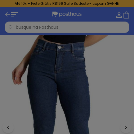
Até 10x + Frete Grátis R$199 Sul e Sudeste - cupom GANHEI