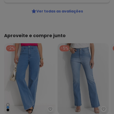
Ver todas as avaliações
Aproveite e compre junto
-2%
-5%
Quintess - Calça Pantalona com
Quint