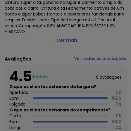
cintura super alta, gancho no lugar e caimento amplo da
coxa até a barra. Cintura alta Fechamento através de um
botão e zíper Bolsos frontais e posteriores funcionais Barra
simples Tecido: Jeans Tipo de Lavagem: Azul Cor: Azul
escuroComposição: 82% ALGODÃO 16% POLIÉSTER 02%
ELASTANO
Sawary - Calça Jeans Sawary Wide Leg - 279080 Azul
...Ver mais
Código do produto: 23433191
Avaliações
Ver todas as avaliações
4.5
6
avaliações
O que as clientes acharam da largura?
Apertado
0
%
Bom
100
%
Folgado
0
%
O que as clientes acharam do comprimento?
Curto
0
%
Bom
100
%
Longo
0
%