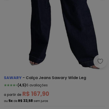
Sawa
SAWARY
-
Calça Jeans Sawary Wide Leg
(
4,5
)
6
avaliações
R$ 167,90
a partir de
5x
R$ 33,58
ou
de
sem juros