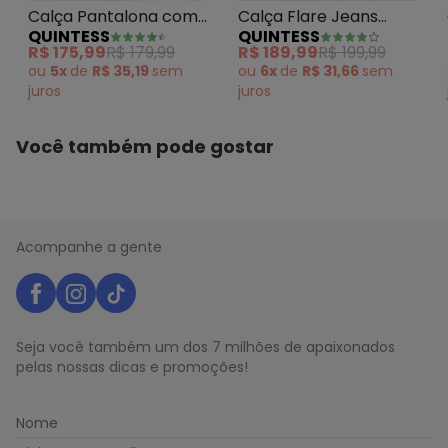
Calça Pantalona com
Calça Flare Jeans
QUINTESS
QUINTESS
Bolsos Jeans Claro
Claro em Jeans
R$ 175,99
R$ 179,99
R$ 189,99
R$ 199,99
ou
5x
de
R$ 35,19
sem
ou
6x
de
R$ 31,66
sem
juros
juros
Você também pode gostar
Acompanhe a gente
Seja você também um dos 7 milhões de apaixonados
pelas nossas dicas e promoções!
Nome