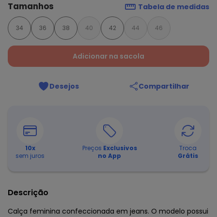
Tamanhos
Tabela de medidas
34
36
38
40
42
44
46
Adicionar na sacola
Desejos
Compartilhar
10
x
Preços
Exclusivos
Troca
sem juros
no App
Grátis
Descrição
Calça feminina confeccionada em jeans. O modelo possui