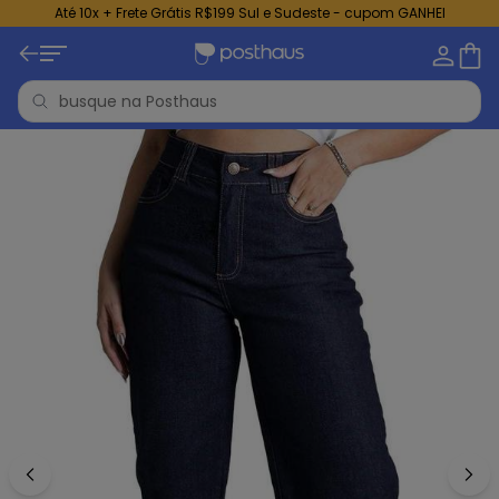
Até 10x + Frete Grátis R$199 Sul e Sudeste - cupom GANHEI