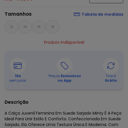
Tamanhos
Tabela de medidas
12
14
16
18
Produto indisponível
10
x
Preços
Exclusivos
Troca
sem juros
no App
Grátis
Descrição
A Calça Juvenil Feminina Em Suede Sarjado Minty É A Peça
Ideal Para Unir Estilo E Conforto. Confeccionada Em Suede
Sarjado, Ela Oferece Uma Textura Única E Moderna. Com