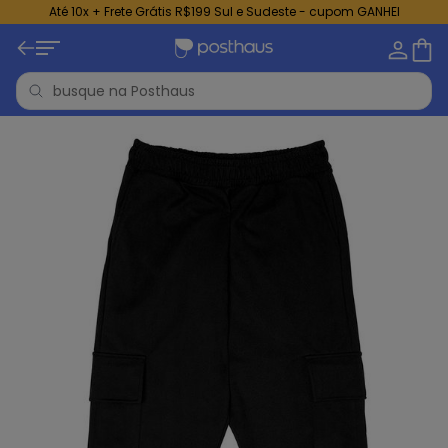
Até 10x + Frete Grátis R$199 Sul e Sudeste - cupom GANHEI