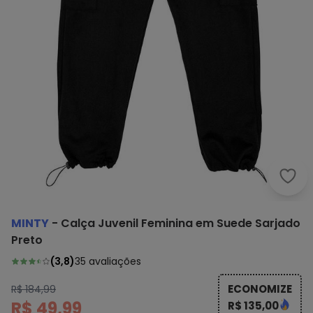
Mint
MINTY
-
Calça Juvenil Feminina em Suede Sarjado
Preto
(
3,8
)
35
avaliações
ECONOMIZE
R$ 184,99
R$ 49,99
R$ 135,00