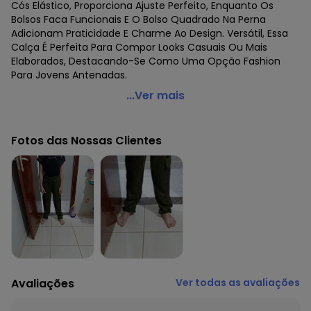
Cós Elástico, Proporciona Ajuste Perfeito, Enquanto Os
Bolsos Faca Funcionais E O Bolso Quadrado Na Perna
Adicionam Praticidade E Charme Ao Design. Versátil, Essa
Calça É Perfeita Para Compor Looks Casuais Ou Mais
Elaborados, Destacando-Se Como Uma Opção Fashion
Para Jovens Antenadas.
Minty - Calça Juvenil Feminina em Suede Sarjado Preto
...Ver mais
Código do produto: 7329213
Fornecedor: ROVITEX IND E COM DE MALHAS LTDA / CNPJ
Fotos das Nossas Clientes
79.233.672/0010-98
Feito: PARAGUAI
Cuidados para conservação do produto: Lavar à mão.
Não usar alvejante.
Não usar secadora.
Secar na sombra.
Não passar.
Não lavar a seco.
Tecido: Suede Sarjado
Composição: Peca Total 3% Elastano 97% Poliester
Avaliações
Ver todas as avaliações
Histórico de preços