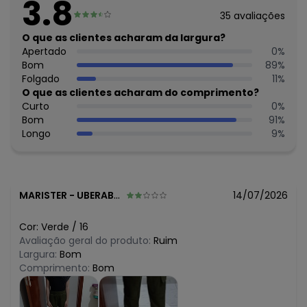
3.8
O preço apresentado abaixo é o menor oferecido em
35
avaliações
algum dia do mês, para o menor tamanho disponível.
N/D*
O que as clientes acharam da largura?
agosto/2026
N/D*
Apertado
0
%
julho/2026
N/D*
Bom
89
%
junho/2026
N/D*
Folgado
11
%
maio/2026
N/D*
O que as clientes acharam do comprimento?
abril/2026
N/D*
Curto
0
%
março/2026
N/D*
Bom
91
%
fevereiro/2026
Longo
9
%
MARISTER
-
UBERABA - MG
14/07/2026
Cor:
Verde
/
16
Avaliação geral do produto:
Ruim
Largura:
Bom
Comprimento:
Bom