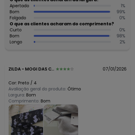
junho/2026
N/D*
Apertado
1
%
maio/2026
N/D*
Bom
99
%
abril/2026
R$ 17,97
Folgado
0
%
março/2026
R$ 17,97
O que as clientes acharam do comprimento?
fevereiro/2026
Curto
0
%
Bom
98
%
Longo
2
%
ZILDA
-
MOGI DAS CRUZES - SP
07/01/2026
Cor:
Preto
/
4
Avaliação geral do produto:
Ótimo
Largura:
Bom
Comprimento:
Bom