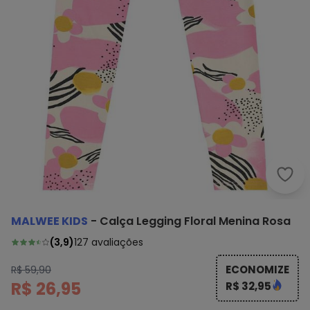
Malw
MALWEE KIDS
-
Calça Legging Floral Menina Rosa
(
3,9
)
127
avaliações
ECONOMIZE
R$ 59,90
R$ 26,95
R$ 32,95