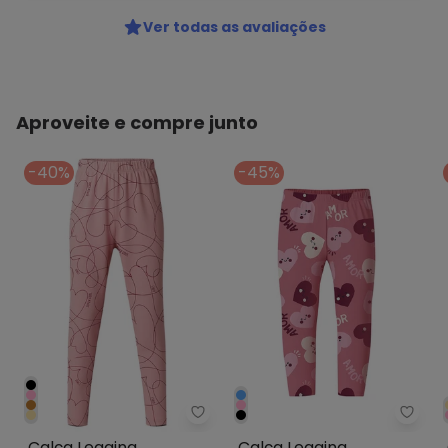
Ver todas as avaliações
Aproveite e compre junto
-40%
-45%
Malwee Kids - Calça Legging Co
Malw
Calça Legging
Calça Legging