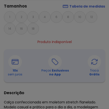
Tamanhos
Tabela de medidas
1
2
3
4
6
8
10
12
14
16
18
Produto indisponível
10
x
Preços
Exclusivos
Troca
sem juros
no App
Grátis
Descrição
Calça confeccionada em moletom stretch flanelado.
Modelo casual e prático para o dia a dia, a modelagem