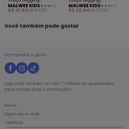
MALWEE KIDS
MALWEE KIDS
Corações Rosa Claro
Corações em Moletom
R$ 41,94
R$ 69,90
R$ 32,94
R$ 59,90
Rosê
Você também pode gostar
Acompanhe a gente
Seja você também um dos 7 milhões de apaixonados
pelas nossas dicas e promoções!
Nome
Digite seu e-mail
Telefone