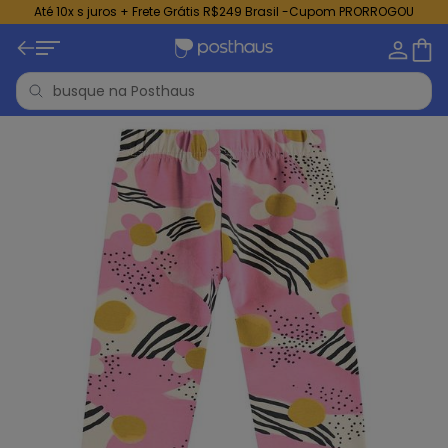
Até 10x s juros + Frete Grátis R$249 Brasil -Cupom PRORROGOU