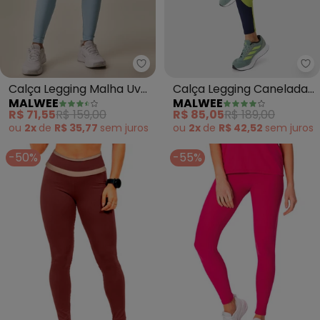
Malwee - Calça Legging Malha U
Ma
Calça Legging Malha Uv
Calça Legging Canelada
MALWEE
MALWEE
com Bolso Active (Azul)
(Verde Limão)
R$ 71,55
R$ 159,00
R$ 85,05
R$ 189,00
ou
2x
de
R$ 35,77
sem
juros
ou
2x
de
R$ 42,52
sem
juros
-50%
-55%