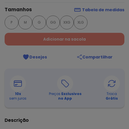
Tamanhos
Tabela de medidas
P
M
G
GG
XXG
XLG
Adicionar na sacola
Desejos
Compartilhar
10
x
Preços
Exclusivos
Troca
sem juros
no App
Grátis
Descrição