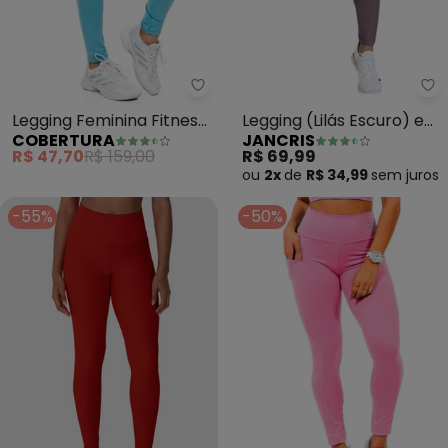
Cobertura - Legging Feminina Fi
Ja
Legging Feminina Fitness
Legging (Lilás Escuro) em
COBERTURA
JANCRIS
(Azul)
Malha com Elastano
R$ 47,70
R$ 159,00
R$ 69,99
ou
2x
de
R$ 34,99
sem
juros
-55%
-50%