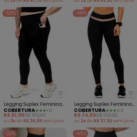
ou
2x
de
R$ 41,70
sem
juros
ou
2x
de
R$ 42,52
sem
juros
-50%
-46%
Cobertura - Legging Suplex Fem
Co
Legging Suplex Feminina
Legging Suplex Feminina
COBERTURA
COBERTURA
(Preto)
(Preto)
R$ 91,95
R$ 183,90
R$ 74,65
R$ 139,00
ou
3x
de
R$ 30,65
sem
juros
ou
2x
de
R$ 37,32
sem
juros
-22%
-45%