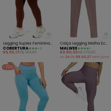
Cobertura - Legging Suplex Fe
Ma
Legging Suplex Feminina
Calça Legging Malha Eco
COBERTURA
MALWEE
(Marrom)
Active (Taupe)
R$ 55,17
R$ 183,90
R$ 80,55
R$ 179,00
ou
2x
de
R$ 40,27
sem
juros
-70%