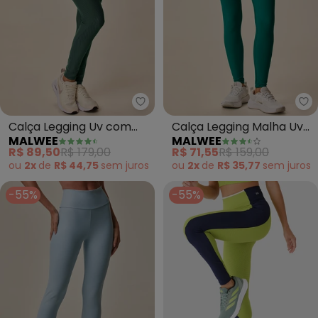
Malwee - Calça Legging Uv com
Ma
Calça Legging Uv com
Calça Legging Malha Uv
MALWEE
MALWEE
Estampa Active (Verde)
com Bolso Active
R$ 89,50
R$ 179,00
R$ 71,55
R$ 159,00
(Verde)
ou
2x
de
R$ 44,75
sem
juros
ou
2x
de
R$ 35,77
sem
juros
-55%
-55%