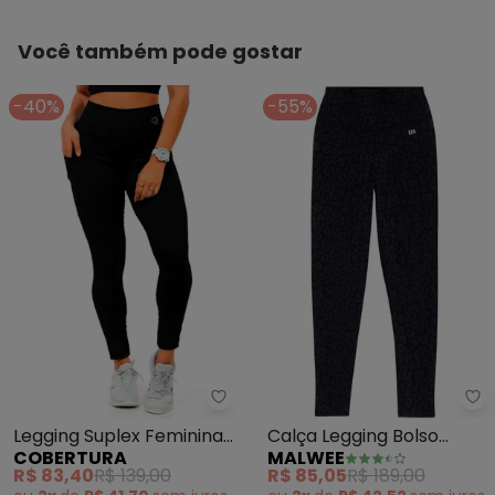
Você também pode gostar
-40%
-55%
Cobertura - Legging Suplex Fem
Ma
Legging Suplex Feminina
Calça Legging Bolso
COBERTURA
MALWEE
(Preto)
Malha Uv (Preto)
R$ 83,40
R$ 139,00
R$ 85,05
R$ 189,00