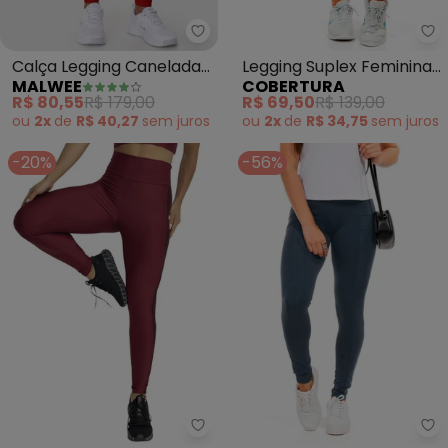
Malwee - Calça Legging Canela
Co
Calça Legging Canelada
Legging Suplex Feminina
MALWEE
COBERTURA
Active (Vermelho)
(Rosa )
R$ 80,55
R$ 179,00
R$ 69,50
R$ 139,00
ou
2x
de
R$ 40,27
sem
juros
ou
2x
de
R$ 34,75
sem
juros
-20%
-56%
Jancris - Legging (Bordô) em M
Co