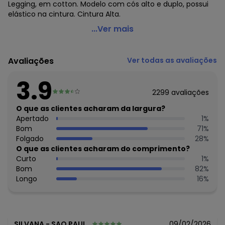
Legging, em cotton. Modelo com cós alto e duplo, possui
elástico na cintura. Cintura Alta.
Alma Dolce - Calça Legging Preta
...Ver mais
Código do produto: 1456686
Observação: Cós duplo - Baixa compressão
Avaliações
Ver todas as avaliações
Tecido: Algodão c/ elastano
Composição: 96% algodao 4% elastano
3.9
2299
avaliações
Histórico de preços
O que as clientes acharam da largura?
O preço apresentado abaixo é o menor oferecido em
Apertado
1
%
algum dia do mês, para o menor tamanho disponível.
Bom
71
%
R$ 69,99
agosto/2026
Folgado
28
%
R$ 69,99
julho/2026
O que as clientes acharam do comprimento?
R$ 74,99
junho/2026
Curto
1
%
R$ 69,99
maio/2026
Bom
82
%
R$ 69,99
abril/2026
Longo
16
%
R$ 74,99
março/2026
R$ 74,99
fevereiro/2026
SILVANA
-
SAO PAULO - SP
09/02/2026