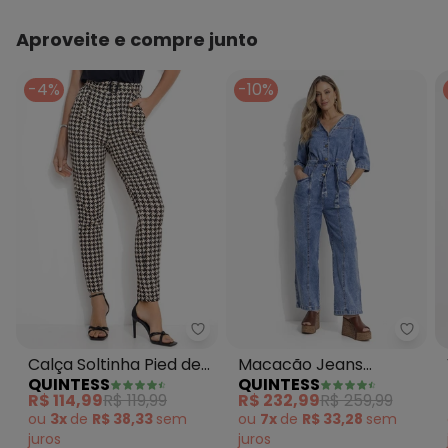
Aproveite e compre junto
-4%
-10%
Quintess - Calça Soltinha Pied 
Quint
Calça Soltinha Pied de
Macacão Jeans
QUINTESS
QUINTESS
Poule com Bolsos e
Cintura Ajustável e
R$ 114,99
R$ 119,99
R$ 232,99
R$ 259,99
Faixa
Bolsos
ou
3x
de
R$ 38,33
sem
ou
7x
de
R$ 33,28
sem
juros
juros