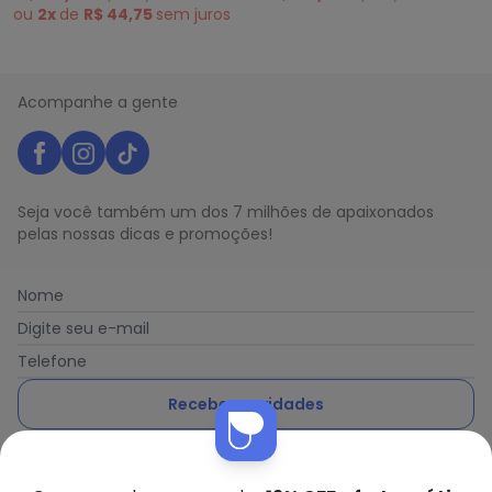
ou
2x
de
R$ 44,75
sem
juros
Acompanhe a gente
Seja você também um dos 7 milhões de apaixonados
pelas nossas dicas e promoções!
Nome
Digite seu e-mail
Telefone
Receber novidades
Nós utilizamos cookies e tecnologias similares para melhorar sua
Ao enviar o cadastro, você concorda com a nossa
Política
experiência de compra, incluindo conteúdo relevante e
de Privacidade
publicidade personalizada. Ao continuar navegando, entendemos