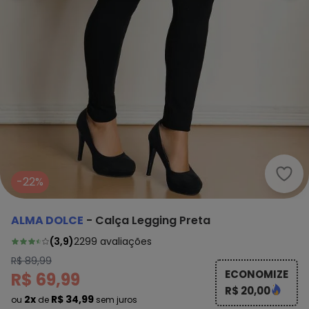
Alma
-22%
ALMA DOLCE
-
Calça Legging Preta
(
3,9
)
2299
avaliações
R$ 89,99
ECONOMIZE
R$ 69,99
R$ 20,00
2x
R$ 34,99
ou
de
sem juros