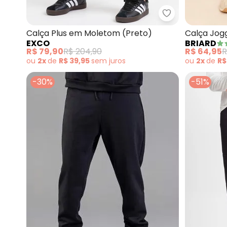
Exco - Calça P
Calça Plus em Moletom (Preto)
Calça Jog
EXCO
BRIARD
(Preto)
R$ 79,90
R$ 204,90
R$ 64,95
R
ou
2x
de
R$ 39,95
sem
juros
ou
2x
de
R$
-30%
-51%