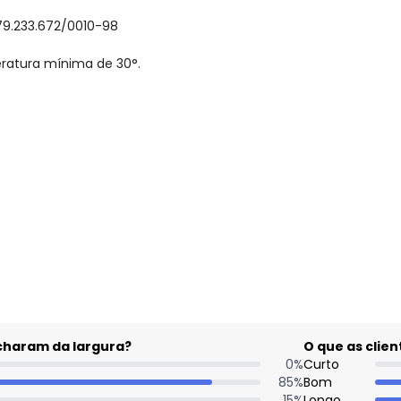
79.233.672/0010-98
ratura mínima de 30°.
gum dia do mês, para o menor tamanho disponível.
acharam da largura?
O que as cli
0
%
Curto
85
%
Bom
15
%
Longo