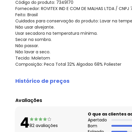
Código do produto: 7349170
Fornecedor: ROVITEX IND E COM DE MALHAS LTDA / CNPJ 
Feito: Brasil
Cuidados para conservação do produto: Lavar na tempe
Não usar alvejante.
Usar secadora na temperatura mínima.
Secar na sombra.
Não passar.
Não lavar a seco.
Tecido: Moletom
Composição: Peca Total 32% Algodao 68% Poliester
Histórico de preços
O preço apresentado abaixo é o menor oferecido em al
agosto/2026
Avaliações
julho/2026
junho/2026
O que as clientes 
4
maio/2026
Apertado
82
avaliações
Bom
abril/2026
Folgado