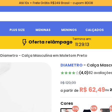
Até 10x + Frete Grátis R$249 Brasil - cupom 8DO8
PLUS SIZE
MENINAS
MENINOS
CALÇADOS
Termina em:
Oferta relâmpago
11:
29:
12
Diametro - Calça Masculina em Moletom Preto
DIAMETRO
-
Calça Mascu
(
4,0
)
82
avaliaçõe
R$ 129,99
R$ 62,49
ou
a partir de
Cores
51%
5
51%