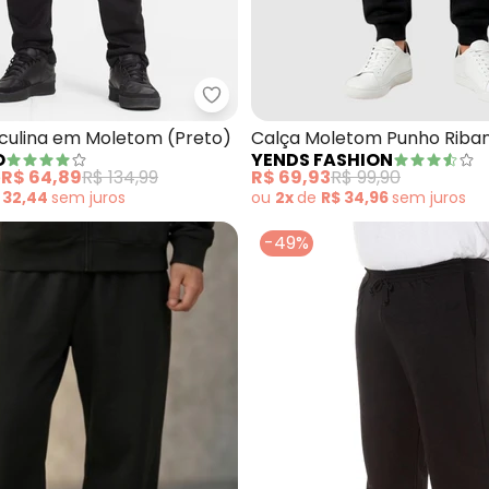
alça em Moletom Adulto (Preto)
Diametro - Calça Masculina em
culina em Moletom (Preto)
Calça Moletom Punho Riban
O
YENDS FASHION
e
R$ 64,89
R$ 134,99
R$ 69,93
R$ 99,90
 32,44
sem
juros
ou
2x
de
R$ 34,96
sem
juros
-49%