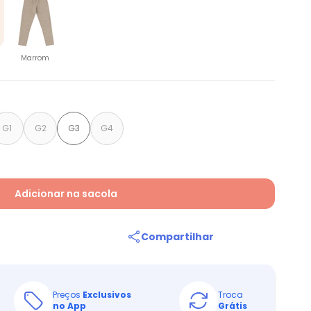
Marrom
G1
G2
G3
G4
Adicionar na sacola
Compartilhar
Preços
Exclusivos
Troca
no App
Grátis