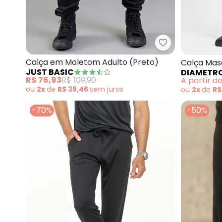
Just Basic - C
Calça em Moletom Adulto (Preto)
Calça Mas
JUST BASIC
DIAMETR
R$ 76,93
R$ 109,90
A partir d
ou
2x
de
R$ 38,46
sem
juros
ou
2x
de
R$
-70%
-50%