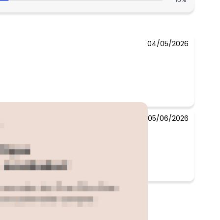
N/D*
N/D*
04/05/2026
05/06/2026