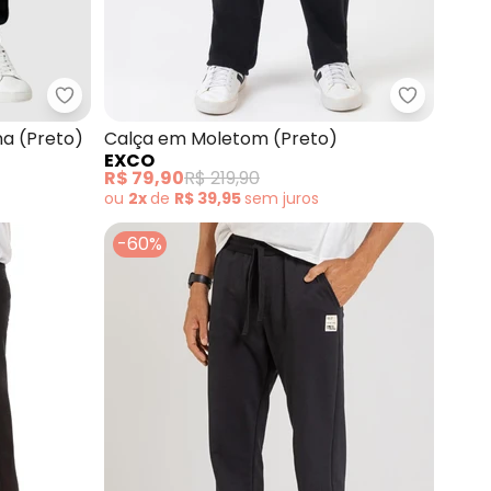
 Moletom (Preto)
Yends Fashion - Calça Moletom Punho Ribana (Pr
Exco - C
a (Preto)
Calça em Moletom (Preto)
EXCO
R$ 79,90
R$ 219,90
ou
2x
de
R$ 39,95
sem
juros
-60%