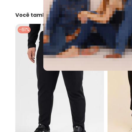
Você também pode gostar
-61%
NEW
-50%