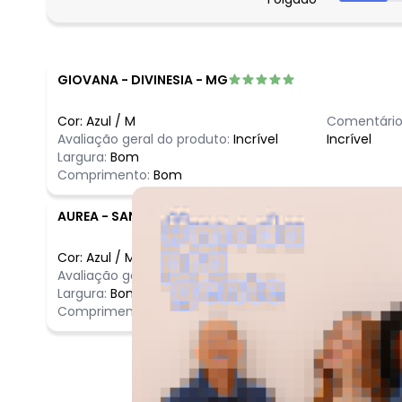
março/2026
fevereiro/2026
GIOVANA
-
DIVINESIA - MG
Cor:
Azul
/
M
Comentário
Avaliação geral do produto:
Incrível
Incrível
Largura:
Bom
Comprimento:
Bom
AUREA
-
SANTAREM - PA
Cor:
Azul
/
M
Comentário
Avaliação geral do produto:
Incrível
Incrível
Largura:
Bom
Comprimento:
Bom