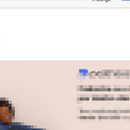
:
:
Ver todas as avaliações