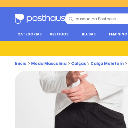
CATEGORIAS
VESTIDOS
BLUSAS
FEMININO
Inicio
Moda Masculina
Calças
Calça Moletom