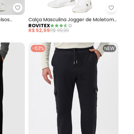
a com Punhos (Preto)
Minty - Calça Juvenil Piquet com Bolsos (Preto)
Rovitex -
lsos
Calça Masculina Jogger de Moletom
ROVITEX
(Preto)
R$ 52,99
R$ 99,99
-63%
NEW