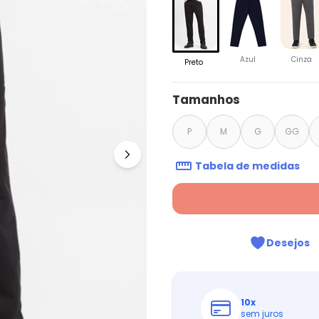
Azul
Cinza
Preto
Tamanhos
P
M
G
GG
Tabela de medidas
Desejos
10
x
sem juros