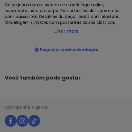
Calça jeans com elastano em modelagem slim,
levemente justa ao corpo. Possui bolsos clássicos e cós
com passantes. Detalhes da peça: Jeans com elastano
Modelagem slim Cós com passantes Bolsos clássicos
Hering - Calca Masculina Slim em Jeans Azul
...Ver mais
Código do produto: 23930605
Faça a primeira avaliação
Você também pode gostar
Acompanhe a gente