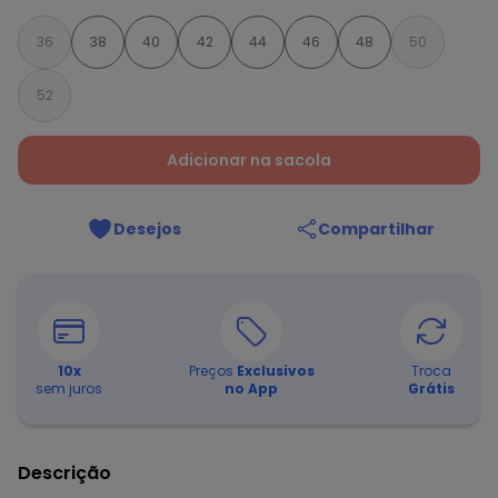
36
38
40
42
44
46
48
50
52
Adicionar na sacola
Desejos
Compartilhar
10
x
Preços
Exclusivos
Troca
sem juros
no App
Grátis
Descrição