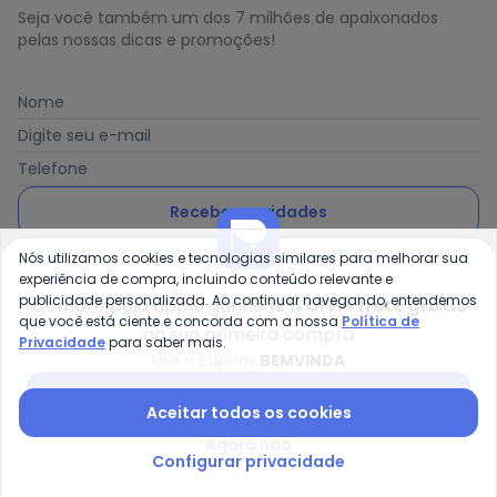
Seja você também um dos 7 milhões de apaixonados
pelas nossas dicas e promoções!
Nome
Digite seu e-mail
Telefone
Receber novidades
Nós utilizamos cookies e tecnologias similares para melhorar sua
Ao enviar o cadastro, você concorda com a nossa
Política
experiência de compra, incluindo conteúdo relevante e
de Privacidade
publicidade personalizada. Ao continuar navegando, entendemos
Compre pelo app e ganhe
12% OFF + frete grátis
que você está ciente e concorda com a nossa
Política de
na sua primeira compra
Privacidade
para saber mais.
Use o cupom
BEMVINDA
Posthaus é uma marca da Posthaus Ltda / CNPJ:
Baixar app Posthaus
Aceitar todos os cookies
80.462.138/0001-41
Endereço: Rua Werner Duwe, 202 Bairro Badenfurt -
Agora não
89.070-700 - Blumenau/SC
Configurar privacidade