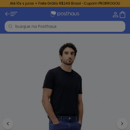
Até 10x s juros + Frete Grátis R$249 Brasil -Cupom PRORROGOU