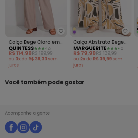
Quintess - Calça Bege Claro e
Margu
Calça Bege Claro em
Calça Abstrato Bege
QUINTESS
MARGUERITE
Malha Canelada
em Malha de Viscose
R$ 114,99
R$ 199,99
R$ 79,99
R$ 139,99
Texturizada
ou
3x
de
R$ 38,33
sem
ou
2x
de
R$ 39,99
sem
juros
juros
Você também pode gostar
Acompanhe a gente