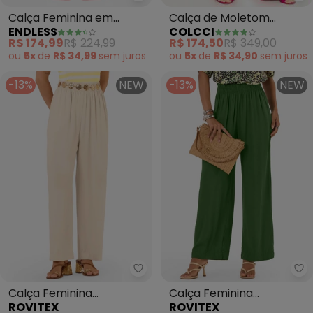
Endless - Calça Feminina em Alf
Calça de Moletom
Calça Feminina em
COLCCI
ENDLESS
Pantalona (Rosa)
Alfaiataria (Rosa)
R$ 174,50
R$ 349,00
R$ 174,99
R$ 224,99
ou
5x
de
R$ 34,90
sem
juros
ou
5x
de
R$ 34,99
sem
juros
-13%
NEW
-13%
NEW
Rovitex - Calça Feminina Panta
Ro
Calça Feminina
Calça Feminina
ROVITEX
ROVITEX
Pantalona Tecido Viscose
Pantalona Tecido Viscose