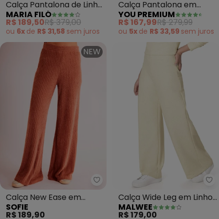
Calça Pantalona de Linho
Calça Pantalona em
MARIA FILÓ
YOU PREMIUM
Cós Largo (Rosa)
Viscose(Terracota)
R$ 189,50
R$ 379,00
R$ 167,99
R$ 279,99
ou
6x
de
R$ 31,58
sem
juros
ou
5x
de
R$ 33,59
sem
juros
NEW
Sofie - Calça New Ease em Tri
Ma
Calça New Ease em
Calça Wide Leg em Linho
SOFIE
MALWEE
Tricot Maquinetado
(Off White)
R$ 189,90
R$ 179,00