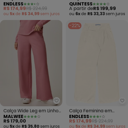
ENDLESS
QUINTESS
Alfaiataria (Preto)
R$ 174,99
R$ 224,99
A partir de
R$ 199,99
ou
5x
de
R$ 34,99
sem
juros
ou
6x
de
R$ 33,33
sem
juros
-22%
Malwee - Calça Wide Leg em Li
En
Calça Wide Leg em Linho
Calça Feminina em
MALWEE
ENDLESS
(Rosê)
Alfaiataria (Bege)
R$ 179,00
R$ 174,99
R$ 224,99
ou
5x
de
R$ 35,80
sem
juros
ou
5x
de
R$ 34,99
sem
juros