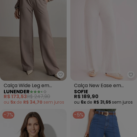
Lunender - Calça Wide Leg em 
So
Calça Wide Leg em
Calça New Ease em
LUNENDER
SOFIE
Moletom Denim (Cinza)
Tricot Maquinetado
R$ 173,53
R$ 247,90
R$ 189,90
(Branco)
ou
5x
de
R$ 34,70
sem
juros
ou
6x
de
R$ 31,65
sem
juros
-7%
-5%