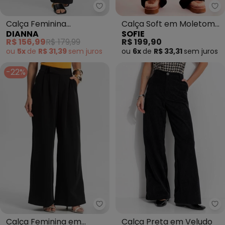
Dianna - Calça Feminina Pantal
So
Calça Feminina
Calça Soft em Moletom
DIANNA
SOFIE
Pantalona em Viscose
Felpado (Preto)
R$ 156,99
R$ 179,99
R$ 199,90
(Preto)
ou
5x
de
R$ 31,39
sem
juros
ou
6x
de
R$ 33,31
sem
juros
-22%
Endless - Calça Feminina em Alf
Qu
Calça Feminina em
Calça Preta em Veludo