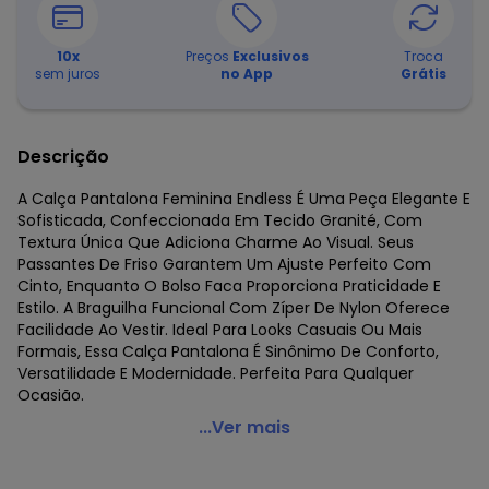
10
x
Preços
Exclusivos
Troca
sem juros
no App
Grátis
Descrição
A Calça Pantalona Feminina Endless É Uma Peça Elegante E
Sofisticada, Confeccionada Em Tecido Granité, Com
Textura Única Que Adiciona Charme Ao Visual. Seus
Passantes De Friso Garantem Um Ajuste Perfeito Com
Cinto, Enquanto O Bolso Faca Proporciona Praticidade E
Estilo. A Braguilha Funcional Com Zíper De Nylon Oferece
Facilidade Ao Vestir. Ideal Para Looks Casuais Ou Mais
Formais, Essa Calça Pantalona É Sinônimo De Conforto,
Versatilidade E Modernidade. Perfeita Para Qualquer
Ocasião.
Endless - Calça Pantalona Feminina Preto
...Ver mais
Código do produto: 7700829
Fornecedor: ROVITEX IND E COM DE MALHAS LTDA / CNPJ