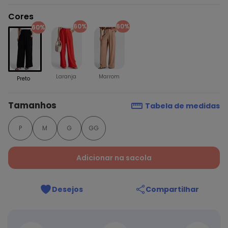
Cores
60%
60%
60%
Laranja
Marrom
Preto
Tamanhos
Tabela de medidas
P
M
G
GG
Adicionar na sacola
Desejos
Compartilhar