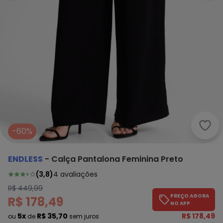
Endl
-60%
ENDLESS
-
Calça Pantalona Feminina Preto
(
3,8
)
4
avaliações
R$ 449,99
PREÇO AGORA
R$ 178,49
NO APP
5x
R$ 35,70
R$ 178,49
ou
de
sem juros