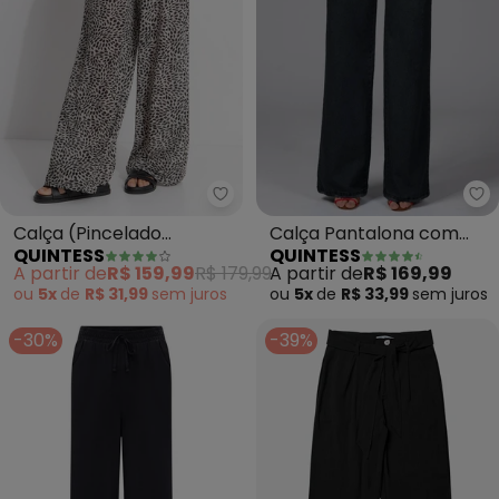
Quintess - Calça (Pincelado Ab
Qu
Calça (Pincelado
Calça Pantalona com
QUINTESS
QUINTESS
Abstrato) em Malha
Bolsos (Jeans Preto)
A partir de
R$ 159,99
R$ 179,99
A partir de
R$ 169,99
Plissada
ou
5x
de
R$ 31,99
sem
juros
ou
5x
de
R$ 33,99
sem
juros
-30%
-39%