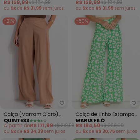
R$ 159,99
R$ 184,99
R$ 159,99
R$ 184,99
(Bege)
(Verde)
ou
5x
de
R$ 31,99
sem
juros
ou
5x
de
R$ 31,99
sem
juros
-21%
-50%
Ma
Quintess - Calça (Marrom Claro
Calça de Linho Estampa
Calça (Marrom Claro)
MARIA FILÓ
QUINTESS
Lince (Verde)
em Linho
R$ 184,50
R$ 369,00
A partir de
R$ 171,99
R$ 219,99
ou
6x
de
R$ 30,75
sem
juros
ou
5x
de
R$ 34,39
sem
juros