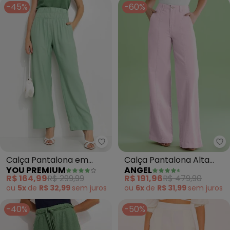
-45%
-60%
You Premium - Calça Pantalona
An
Calça Pantalona em
Calça Pantalona Alta
YOU PREMIUM
ANGEL
Viscose(Verde)
Denim (Rosa)
R$ 164,99
R$ 299,99
R$ 191,96
R$ 479,90
ou
5x
de
R$ 32,99
sem
juros
ou
6x
de
R$ 31,99
sem
juros
-40%
-50%