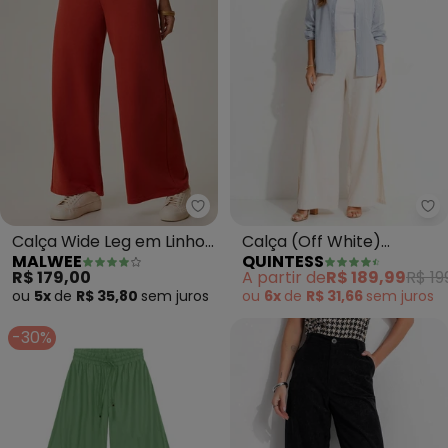
Malwee - Calça Wide Leg em Li
Qu
Calça Wide Leg em Linho
Calça (Off White)
MALWEE
QUINTESS
(Terracota)
Pantalona com Fendas
R$ 179,00
A partir de
R$ 189,99
R$ 19
ou
5x
de
R$ 35,80
sem
juros
ou
6x
de
R$ 31,66
sem
juros
-30%