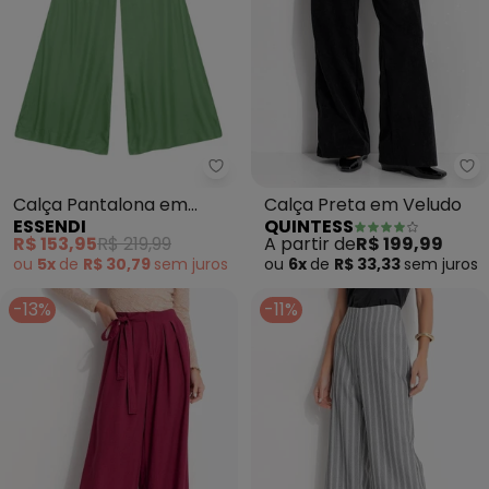
Essendi - Calça Pantalona em V
Qu
Calça Pantalona em
Calça Preta em Veludo
ESSENDI
QUINTESS
Viscose (Verde)
R$ 153,95
R$ 219,99
A partir de
R$ 199,99
ou
5x
de
R$ 30,79
sem
juros
ou
6x
de
R$ 33,33
sem
juros
-13%
-11%