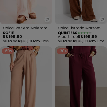
Sofie - Calça Soft em Moletom 
Qu
Calça Soft em Moletom
Calça Listrada Marrom
SOFIE
QUINTESS
Felpado (Branco)
em Alfaiataria
R$ 199,90
A partir de
R$ 199,99
ou
6x
de
R$ 33,31
sem
juros
ou
6x
de
R$ 33,33
sem
juros
-60%
-30%