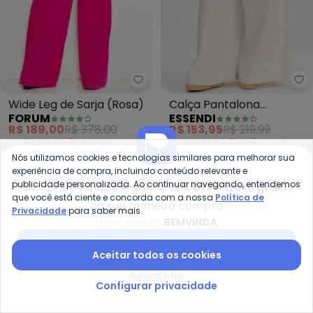
Forum - Wide Leg de Sarja (Ros
Es
Wide Leg de Sarja (Rosa)
Calça Pantalona
FORUM
ESSENDI
Feminina Sarjada
R$ 189,00
R$ 378,00
R$ 153,95
R$ 219,99
(Natural)
ou
6x
de
R$ 31,50
sem
juros
ou
5x
de
R$ 30,79
sem
juros
Nós utilizamos cookies e tecnologias similares para melhorar sua
-20%
experiência de compra, incluindo conteúdo relevante e
publicidade personalizada. Ao continuar navegando, entendemos
Compre pelo app e ganhe
12% OFF + frete grátis
que você está ciente e concorda com a nossa
Política de
na sua primeira compra
Privacidade
para saber mais.
Use o cupom
BEMVINDA
Baixar app Posthaus
Aceitar todos os cookies
Agora não
Configurar privacidade