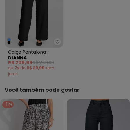
Dianna - Calça Pantalona Femin
Calça Pantalona
DIANNA
Feminina em Sarja
R$ 209,99
R$ 249,99
Preto
ou
7x
de
R$ 29,99
sem
juros
Você também pode gostar
-11%