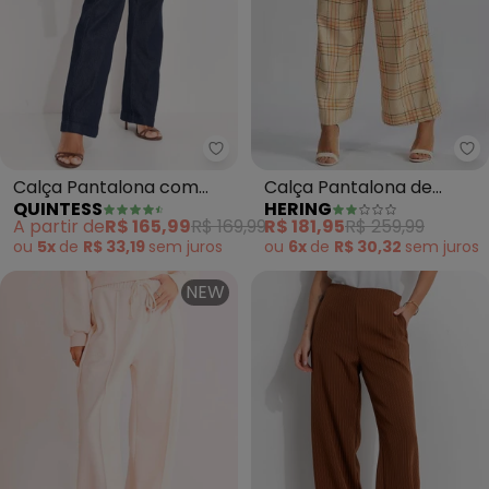
He
Quintess - Calça Pantalona com
Calça Pantalona de
Calça Pantalona com
HERING
QUINTESS
Viscose Xadrez (Laranja)
Bolsos (Jeans Escuro)
R$ 181,95
R$ 259,99
A partir de
R$ 165,99
R$ 169,99
ou
6x
de
R$ 30,32
sem
juros
ou
5x
de
R$ 33,19
sem
juros
NEW