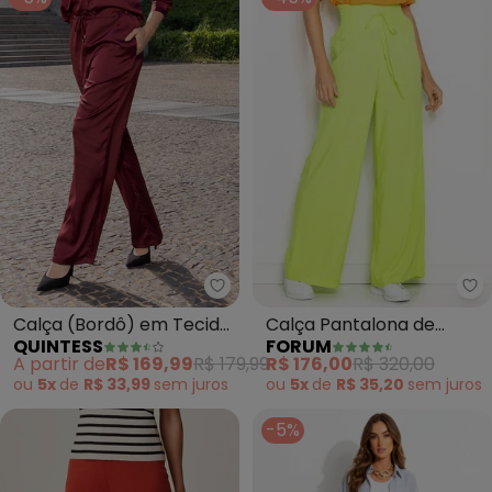
Fo
Quintess - Calça (Bordô) em Te
Calça Pantalona de
Calça (Bordô) em Tecido
FORUM
QUINTESS
Viscose (Amarela Neon)
Acetinado
R$ 176,00
R$ 320,00
A partir de
R$ 169,99
R$ 179,99
ou
5x
de
R$ 35,20
sem
juros
ou
5x
de
R$ 33,99
sem
juros
-5%