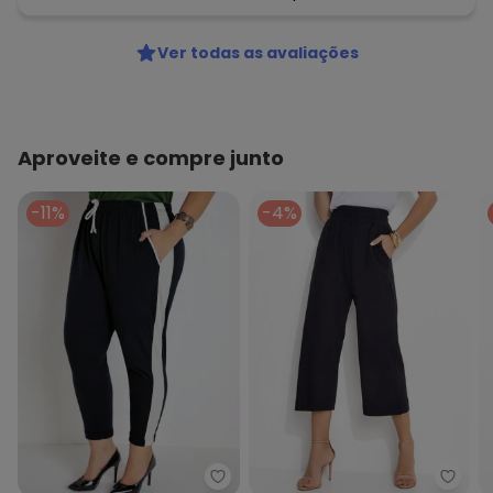
Ver todas as avaliações
Aproveite e compre junto
-11%
-4%
Marguerite - Calça Jogger Crop
Quin