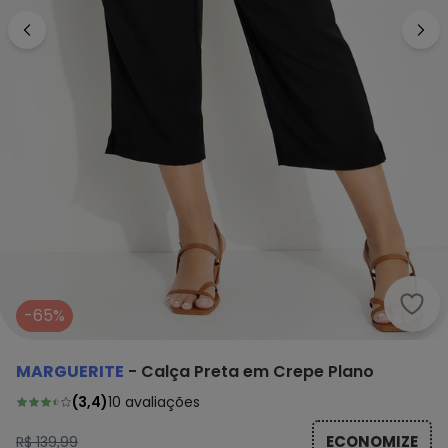
Marg
-65%
MARGUERITE
-
Calça Preta em Crepe Plano
(
3,4
)
10
avaliações
ECONOMIZE
R$ 139,99