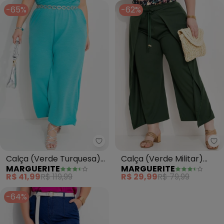
-65%
-62%
Marguerite - Calça (Verde Tur
Ma
Calça (Verde Turquesa)
Calça (Verde Militar)
MARGUERITE
MARGUERITE
em Malha Anarruga
com Sobreposição
R$ 41,99
R$ 119,99
R$ 29,99
R$ 79,99
-64%