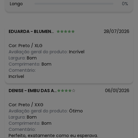
algum dia do mês, para o menor tamanho disponível.
Longo
0
%
N/D*
agosto/2026
R$ 69,99
julho/2026
R$ 69,99
junho/2026
R$ 69,99
maio/2026
R$ 79,99
abril/2026
EDUARDA
-
BLUMENAU - SC
28/07/2026
R$ 69,99
março/2026
R$ 89,99
fevereiro/2026
Cor:
Preto
/
XLG
Avaliação geral do produto:
Incrível
Largura:
Bom
Comprimento:
Bom
Comentário:
Incrível
DENISE
-
EMBU DAS ARTES - SP
06/01/2026
Cor:
Preto
/
XXG
Avaliação geral do produto:
Ótimo
Largura:
Bom
Comprimento:
Bom
Comentário:
Perfeito, exatamente como eu esperava.