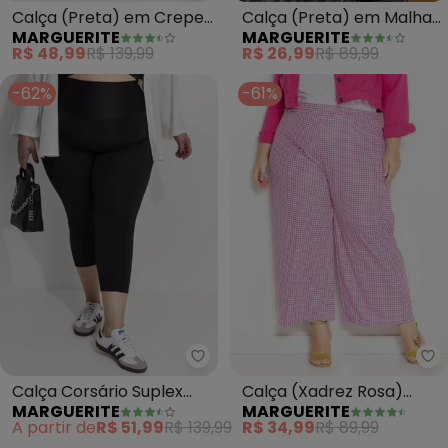
Calça (Preta) em Crepe
Calça (Preta) em Malha
MARGUERITE
MARGUERITE
Plano
Cirrê
R$ 48,99
R$ 139,99
R$ 26,99
R$ 89,99
-62%
-61%
Ma
Marguerite - Calça Corsário Sup
Calça (Xadrez Rosa)
Calça Corsário Suplex
MARGUERITE
MARGUERITE
Cropped Plus Size
Cintura Alta (Preta)
R$ 34,99
R$ 89,99
A partir de
R$ 51,99
R$ 139,99