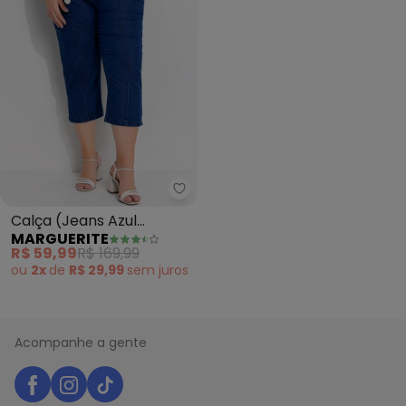
Marguerite - Calça (Jeans Azul
Calça (Jeans Azul
MARGUERITE
Escuro) em Jeans
R$ 59,99
R$ 169,99
ou
2x
de
R$ 29,99
sem
juros
Acompanhe a gente