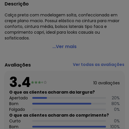
Descrição
Calça preta com modelagem solta, confeccionada em
crepe plano macio. Possui elástico na cintura para maior
conforto, cintura média, bolsos laterais tipo faca e
comprimento capri, ideal para looks casuais ou
sofisticados.
Marguerite - Calça Preta em Crepe Plano
...Ver mais
Código do produto: 3824691
Modelagem: Solta
Avaliações
Ver todas as avaliações
Complemento: Elástico na cintura;Bolso faca;
Cintura: Média
3.4
Comprimento: Capri
10
avaliações
Material: Crepe Plano
Estação: Ano Inteiro
O que as clientes acharam da largura?
Situação de Uso: Trabalho
Apertado
20
%
Composição Material: 100% Poliéster
Bom
80
%
Folgado
0
%
Histórico de preços
O que as clientes acharam do comprimento?
Curto
0
%
O preço apresentado abaixo é o menor oferecido em
Bom
100
%