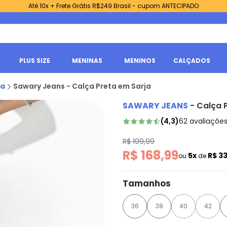
Até 10x + Frete Grátis R$249 Brasil - cupom ANTECIPADO
PLUS SIZE
MENINAS
MENINOS
CALÇADOS
ta
Sawary Jeans - Calça Preta em Sarja
SAWARY JEANS
-
Calça 
(
4,3
)
62
avaliaçõe
R$ 199,99
R$ 168,99
5x
R$ 3
ou
de
Tamanhos
36
38
40
42