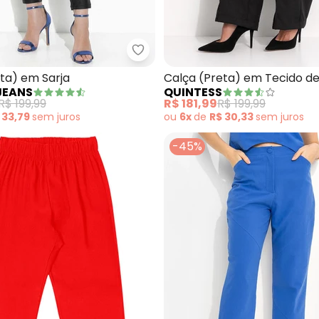
Calça em Viscolinho (Preto)
Sawary Jeans - Calça (Preta) e
ta) em Sarja
Calça (Preta) em Tecido de
JEANS
QUINTESS
R$ 199,99
R$ 181,99
R$ 199,99
 33,79
sem
juros
ou
6x
de
R$ 30,33
sem
juros
-45%