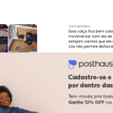
Comentário:
Essa calça fica bem colad
movimentar com ela de fo
estejam cientes que ela 
cós não permite disfarc
:
alça! Tamanho certo e cós bem alto.
Ver todas as avaliações