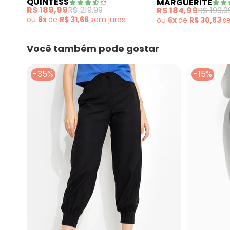
QUINTESS
MARGUERITE
R$ 189,99
R$ 219,99
R$ 184,99
R$ 199,9
ou
6x
de
R$ 31,66
sem
juros
ou
6x
de
R$ 30,83
s
Você também pode gostar
-35%
-15%