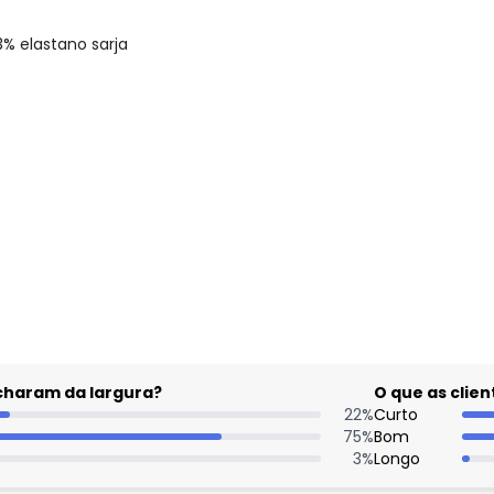
3% elastano sarja
acharam da largura?
O que as cli
22
%
Curto
75
%
Bom
3
%
Longo