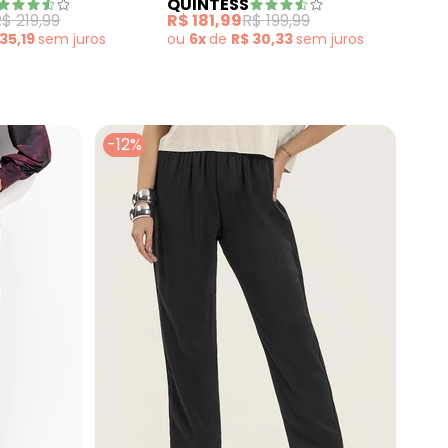
QU
QUINTESS
Pre
Linho com Cintura
Poliéster
R$ 
$ 219,99
R$ 181,99
R$ 199,99
Con
ou
 35,19
sem
juros
ou
6x
de
R$ 30,33
sem
juros
-12%