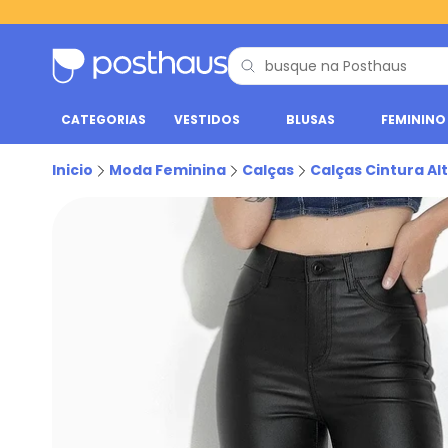
CATEGORIAS
VESTIDOS
BLUSAS
FEMININO
Inicio
Moda Feminina
Calças
Calças Cintura Al