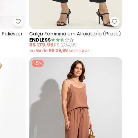
m Sarja
Quintess - Calça (Preta) em Tecido de Poliéster
Endless -
 Poliéster
Calça Feminina em Alfaiataria (Preto)
ENDLESS
R$ 179,99
R$ 204,99
ou
6x
de
R$ 29,99
sem
juros
-5%