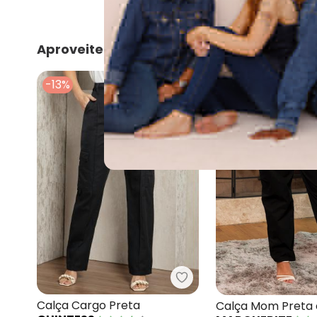
Aproveite e compre junto
-13%
-7%
Quintess - Calça Cargo 
Calça Cargo Preta
Calça Mom Preta 