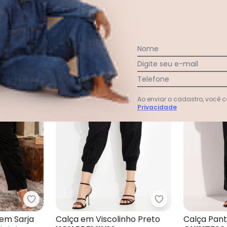
Nome
-35%
-20%
Digite seu e-mail
Telefone
Ao enviar o cadastro, você
Privacidade
Preta
Marguerite - Calça Mom Preta em Sarja
You Premium - Ca
em Sarja
Calça em Viscolinho Preto
Calça Pan