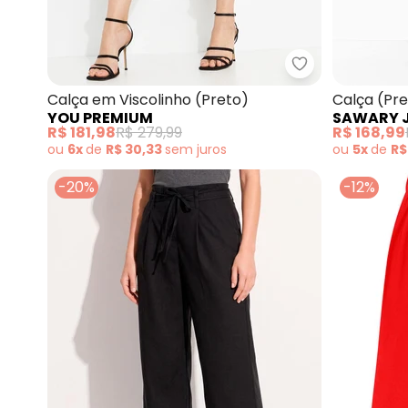
You Premium - 
Calça em Viscolinho (Preto)
Calça (Pre
YOU PREMIUM
SAWARY 
R$ 181,98
R$ 279,99
R$ 168,99
ou
6x
de
R$ 30,33
sem
juros
ou
5x
de
R$
-20%
-12%