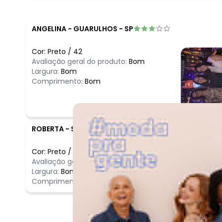
ANGELINA
-
GUARULHOS - SP
Cor:
Preto
/
42
Avaliação geral do produto:
Bom
Largura:
Bom
Comprimento:
Bom
ROBERTA
-
SAO JOAO DEL REI - MG
Cor:
Preto
/
44
Comentário
Avaliação geral do produto:
Incrível
Excelente c
Largura:
Bom
Comprimento:
Longo