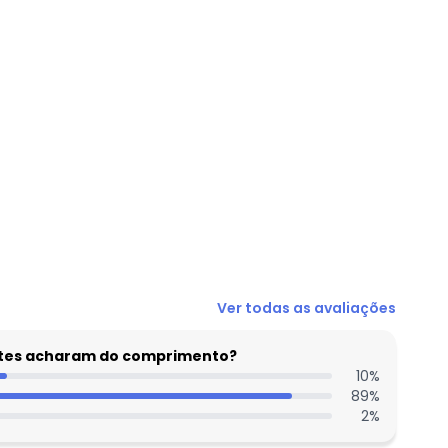
Ver todas as avaliações
entes acharam do comprimento?
10
%
89
%
2
%