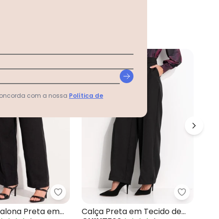
-9%
-
 concorda com a nossa
Política de
lça em Viscolinho Preto
Quintess - Calça Pantalona Preta em Visc
Quintess 
Cal
talona Preta em
Calça Preta em Tecido de