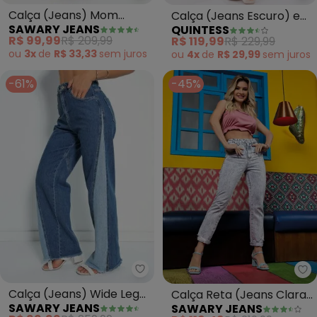
Calça (Jeans) Mom
Calça (Jeans Escuro) em
SAWARY JEANS
QUINTESS
Jeans com Botões
Jeans
R$ 99,99
R$ 209,99
R$ 119,99
R$ 229,99
Sawary
ou
3x
de
R$ 33,33
sem
juros
ou
4x
de
R$ 29,99
sem
juros
-61%
-45%
Sawary Jeans - Calça (Jeans) 
Sa
Calça (Jeans) Wide Leg
Calça Reta (Jeans Clara)
SAWARY JEANS
SAWARY JEANS
com Recorte e Fenda
com Destroyed e Bolsos