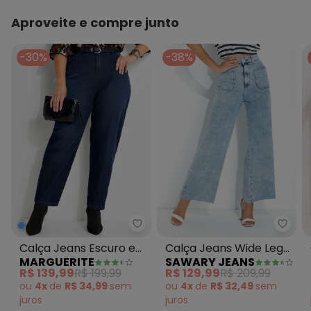
Aproveite e compre junto
-30%
-38%
Sawa
Marguerite - Calça Jeans Escu
Calça Jeans Wide Leg
Calça Jeans Escuro em
SAWARY JEANS
MARGUERITE
com Bolsos Sawary
Jeans
R$ 129,99
R$ 209,99
R$ 139,99
R$ 199,99
ou
4x
de
R$ 32,49
sem
ou
4x
de
R$ 34,99
sem
juros
juros