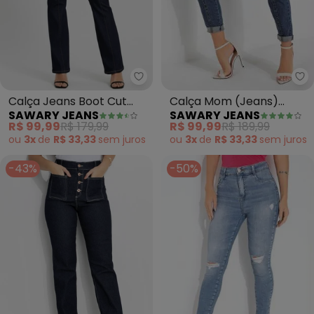
Sa
Sawary Jeans - Calça Jeans Boo
Calça Mom (Jeans)
Calça Jeans Boot Cut
SAWARY JEANS
SAWARY JEANS
Sawary com Bolsos
(Azul)
R$ 99,99
R$ 189,99
R$ 99,99
R$ 179,99
Laterais
ou
3x
de
R$ 33,33
sem
juros
ou
3x
de
R$ 33,33
sem
juros
-43%
-50%