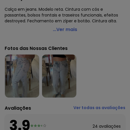
Calça em jeans. Modelo reta. Cintura com cós e
passantes, bolsos frontais e traseiros funcionais, efeitos
destroyed. Fechamento em zíper e botão. Cintura alta.
Sawary Jeans - Calça Reta Jeans Clara com Destroyed
...Ver mais
e Bolsos
Código do produto: 3562201
Fotos das Nossas Clientes
Modelagem: Solto
Cintura: Alta
Complemento: Bolsos; efeito de lavanderia; efeito rasgado
Observação: Modelo reta - Bolsos funcionais / efeito
destroyed
Fechamento: Botão e zíper
Tecido: Jeans
Composição: 100% algodão
Histórico de preços
Avaliações
Ver todas as avaliações
O preço apresentado abaixo é o menor oferecido em
algum dia do mês, para o menor tamanho disponível.
3.9
N/D*
agosto/2026
24
avaliações
R$ 65,99