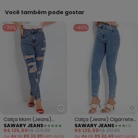
Você também pode gostar
-35%
-40%
Sawary Jeans - Calça Mom (Je
Sa
Calça Mom (Jeans)
Calça (Jeans) Cigarrete
SAWARY JEANS
SAWARY JEANS
Destroyed Sawary
com Recortes Sawary
R$ 135,99
R$ 209,99
R$ 129,99
R$ 219,99
ou
4x
de
R$ 33,99
sem
juros
ou
4x
de
R$ 32,49
sem
juros