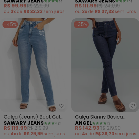
SAWARY JEANS
SAWARY JEANS
Destroyed na Barra
Lipo Cigarrete
R$ 99,99
R$ 229,99
R$ 111,99
R$ 249,99
Sawary
ou
3x
de
R$ 33,33
sem
juros
ou
3x
de
R$ 37,33
sem
juros
-45%
-35%
Sawary Jeans - Calça (Jeans) B
An
Calça (Jeans) Boot Cut
Calça Skinny Básica
SAWARY JEANS
ANGEL
com Bolsos e Puídos
(Jeans Escuro)
R$ 119,99
R$ 219,99
R$ 142,93
R$ 219,90
Sawary
ou
4x
de
R$ 29,99
sem
juros
ou
4x
de
R$ 35,73
sem
juros