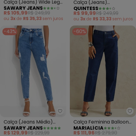
Calça (Jeans) Wide Leg
Calça (Jeans)
SAWARY JEANS
QUINTESS
com Efeito Destroyed
Genderless com Bolsos
R$ 105,99
R$ 249,99
R$ 99,99
R$ 249,99
Sawary
Funcionais
ou
3x
de
R$ 35,33
sem
juros
ou
3x
de
R$ 33,33
sem
juros
-43%
-60%
Sawary Jeans - Calça (Jeans 
Ma
Calça (Jeans Médio)
Calça Feminina Balloon
SAWARY JEANS
MARIALÍCIA
Mom Jeans
Jeans (Azul)
R$ 129,99
R$ 229,99
R$ 111,96
R$ 279,90