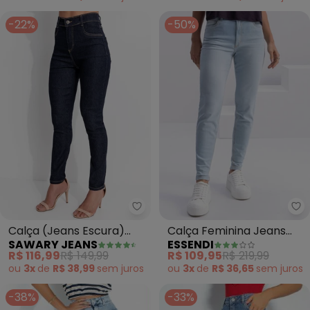
-22%
-50%
Sawary Jeans - Calça (Jeans Es
Es
Calça (Jeans Escura)
Calça Feminina Jeans
SAWARY JEANS
ESSENDI
Skinny Sawary
Colbie Plus (Azul)
R$ 116,99
R$ 149,99
R$ 109,95
R$ 219,99
ou
3x
de
R$ 38,99
sem
juros
ou
3x
de
R$ 36,65
sem
juros
-38%
-33%