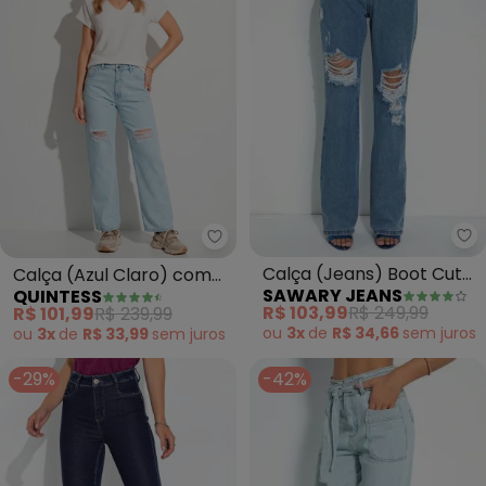
Sa
Quintess - Calça (Azul Claro) 
Calça (Jeans) Boot Cut
Calça (Azul Claro) com
SAWARY JEANS
QUINTESS
com Corrente Grátis
Rasgados
R$ 103,99
R$ 249,99
R$ 101,99
R$ 239,99
Sawary
ou
3x
de
R$ 34,66
sem
juros
ou
3x
de
R$ 33,99
sem
juros
-29%
-42%