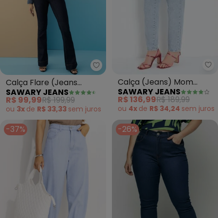
Sa
Sawary Jeans - Calça Flare (J
Calça (Jeans) Mom
Calça Flare (Jeans
SAWARY JEANS
SAWARY JEANS
Jeans com Detalhe
Escuro) Sawary com
R$ 136,99
R$ 189,99
R$ 99,99
R$ 199,99
Vazado Sawary
Botões
ou
4x
de
R$ 34,24
sem
juros
ou
3x
de
R$ 33,33
sem
juros
-37%
-26%