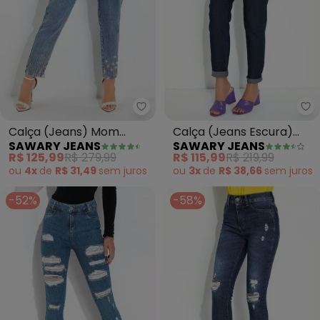
Sawary Jeans - Calça (Jeans)
Sa
Calça (Jeans) Mom
Calça (Jeans Escura)
SAWARY JEANS
SAWARY JEANS
Jeans com Franjas
Super Lipo Básica Sawary
R$ 125,99
R$ 279,99
R$ 115,99
R$ 219,99
Sawary
ou
4x
de
R$ 31,49
sem
juros
ou
3x
de
R$ 38,66
sem
juros
-52%
-58%