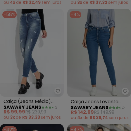
ou
4x
de
R$ 32,49
sem
juros
ou
3x
de
R$ 37,32
sem
juros
-58%
-4%
Sawary Jeans - Calça (Jeans M
Sa
Calça (Jeans Médio)
Calça Jeans Levanta
SAWARY JEANS
SAWARY JEANS
Levanta Bumbum
Bumbum (Azul)
R$ 99,99
R$ 239,99
R$ 142,99
R$ 149,99
Cigarrete
ou
3x
de
R$ 33,33
sem
juros
ou
4x
de
R$ 35,74
sem
juros
-42%
-47%