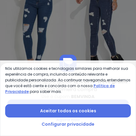
Nós utilizamos cookies e tecnologias similares para melhorar sua
Sawary Jeans - Calça (Jeans) 
Sa
experiência de compra, incluindo conteúdo relevante e
publicidade personalizada. Ao continuar navegando, entendemos
Calça (Jeans) Super Lipo
Calça (Jeans Azul) Super
Compre pelo app e ganhe
12% OFF + frete grátis
que você está ciente e concorda com a nossa
Política de
SAWARY JEANS
SAWARY JEANS
Destroyed Sawary
Lipo Cigarrete
na sua primeira compra
R$ 99,99
R$ 219,99
R$ 99,99
R$ 239,99
Privacidade
para saber mais.
Use o cupom
BEMVINDA
ou
3x
de
R$ 33,33
sem
juros
ou
3x
de
R$ 33,33
sem
juros
Baixar app Posthaus
-48%
-38%
Aceitar todos os cookies
Agora não
Configurar privacidade