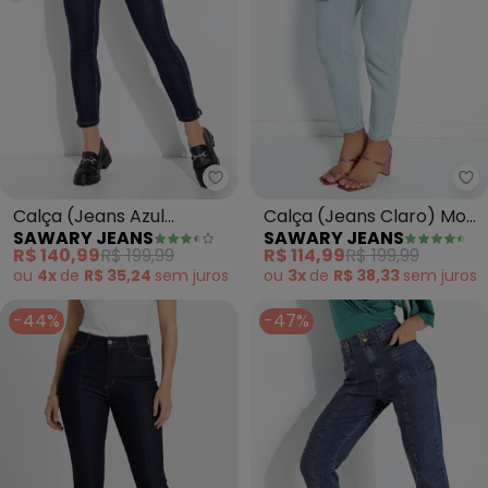
Sawary Jeans - Calça (Jeans A
Sa
Calça (Jeans Azul
Calça (Jeans Claro) Mom
SAWARY JEANS
SAWARY JEANS
Escuro) Levanta
Jeans com Faixa Sawary
R$ 140,99
R$ 199,99
R$ 114,99
R$ 199,99
Bumbum Cigarrete
ou
4x
de
R$ 35,24
sem
juros
ou
3x
de
R$ 38,33
sem
juros
-44%
-47%