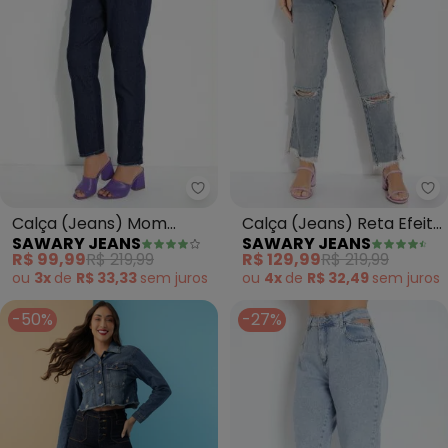
Sawary Jeans - Calça (Jeans)
Sa
Calça (Jeans) Mom
Calça (Jeans) Reta Efeito
SAWARY JEANS
SAWARY JEANS
Jeans com Bolsos
Destroyed Sawary
R$ 99,99
R$ 219,99
R$ 129,99
R$ 219,99
Sawary
ou
3x
de
R$ 33,33
sem
juros
ou
4x
de
R$ 32,49
sem
juros
-50%
-27%