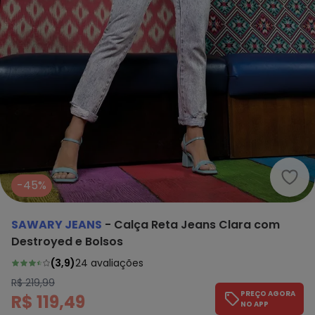
Sawa
-45%
SAWARY JEANS
-
Calça Reta Jeans Clara com
Destroyed e Bolsos
(
3,9
)
24
avaliações
R$ 219,99
PREÇO AGORA
R$ 119,49
NO APP