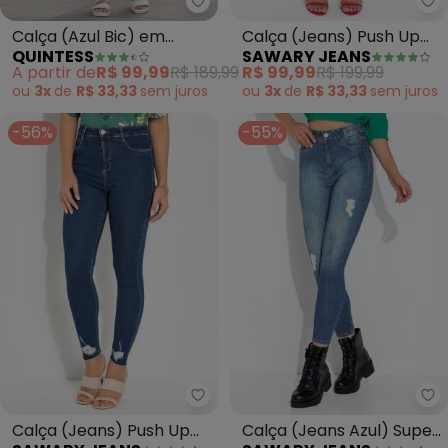
Sa
Quintess - Calça (Azul Bic) em 
Calça (Jeans) Push Up
Calça (Azul Bic) em
SAWARY JEANS
QUINTESS
com Fendas e Rasgos
Jeans
R$ 99,99
R$ 199,99
A partir de
R$ 99,99
R$ 189,99
Sawary
ou
3x
de
R$ 33,33
sem
juros
ou
3x
de
R$ 33,33
sem
juros
-56%
-55%
Sawary Jeans - Calça (Jeans) 
Sa
Calça (Jeans) Push Up
Calça (Jeans Azul) Super