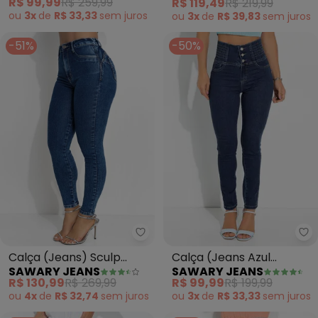
R$ 99,99
R$ 259,99
R$ 119,49
R$ 219,99
Sawary
ou
3x
de
R$ 33,33
sem
juros
ou
3x
de
R$ 39,83
sem
juros
-51%
-50%
Sawary Jeans - Calça (Jeans) S
Sa
Calça (Jeans) Sculp
Calça (Jeans Azul
SAWARY JEANS
SAWARY JEANS
Cigarrete Sawary
Escuro) com Elástico na
R$ 130,99
R$ 269,99
R$ 99,99
R$ 199,99
Cintura
ou
4x
de
R$ 32,74
sem
juros
ou
3x
de
R$ 33,33
sem
juros