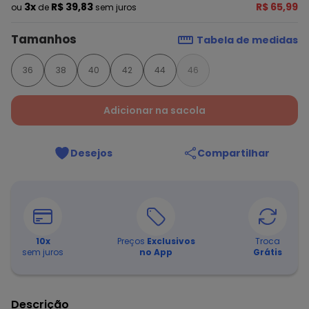
3x
R$ 39,83
R$ 65,99
ou
de
sem juros
Tamanhos
Tabela de medidas
36
38
40
42
44
46
Adicionar na sacola
Desejos
Compartilhar
10
x
Preços
Exclusivos
Troca
sem juros
no App
Grátis
Descrição