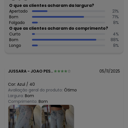
julho/2026
R$ 88,99
O que as clientes acharam da largura?
junho/2026
R$ 93,99
Apertado
21
%
maio/2026
R$ 93,99
Bom
71
%
abril/2026
R$ 103,99
Folgado
8
%
março/2026
N/D*
O que as clientes acharam do comprimento?
fevereiro/2026
Curto
4
%
Bom
88
%
Longo
8
%
JUSSARA
-
JOAO PESSOA - PB
05/11/2025
Cor:
Azul
/
40
Avaliação geral do produto:
Ótimo
Largura:
Bom
Comprimento:
Bom