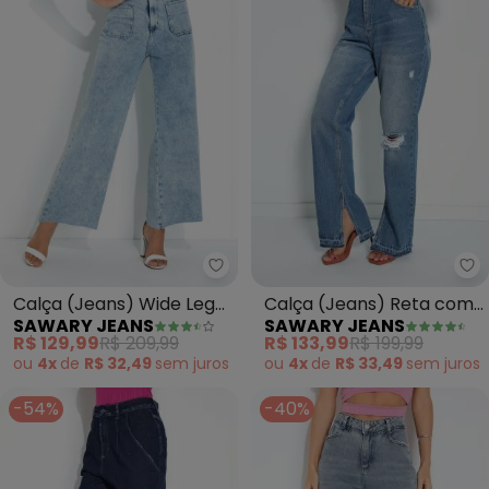
Sawary Jeans - Calça (Jeans) 
Sa
Calça (Jeans) Wide Leg
Calça (Jeans) Reta com
SAWARY JEANS
SAWARY JEANS
com Bolsos Sawary
Fendas Sawary
R$ 129,99
R$ 209,99
R$ 133,99
R$ 199,99
ou
4x
de
R$ 32,49
sem
juros
ou
4x
de
R$ 33,49
sem
juros
-54%
-40%