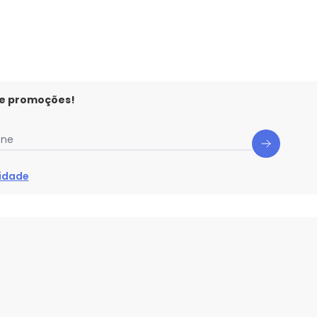
 e promoções!
one
cidade