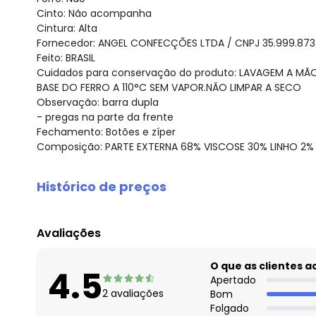
Cinto: Não acompanha
Cintura: Alta
Fornecedor: ANGEL CONFECÇÕES LTDA / CNPJ 35.999.87
Feito: BRASIL
Cuidados para conservação do produto: LAVAGEM A M
BASE DO FERRO A 110°C SEM VAPOR.NÃO LIMPAR A SECO
Observação: barra dupla
- pregas na parte da frente
Fechamento: Botões e zíper
Composição: PARTE EXTERNA 68% VISCOSE 30% LINHO 2%
Histórico de preços
O preço apresentado abaixo é o menor oferecido em al
agosto/2026
Avaliações
julho/2026
junho/2026
O que as clientes 
4.5
maio/2026
Apertado
2
avaliações
Bom
abril/2026
Folgado
março/2026