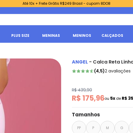
Até 10x + Frete Grátis R$249 Brasil - cupom 8DO8
PLUS SIZE
MENINAS
MENINOS
CALÇADOS
ANGEL
-
Calca Reta Linh
(
4,5
)
2
avaliações
R$ 439,90
R$ 175,96
5x
R$ 35
ou
de
Tamanhos
PP
P
M
G