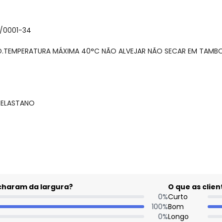
3/0001-34
ÃO.TEMPERATURA MÁXIMA 40°C NÃO ALVEJAR NÃO SECAR EM TAM
 ELASTANO
Nome
gum dia do mês, para o menor tamanho disponível.
Digite seu e-mail
Telefone
acharam da largura?
O que as cli
Ao enviar o cadastro, você
0
%
Curto
Privacidade
100
%
Bom
0
%
Longo