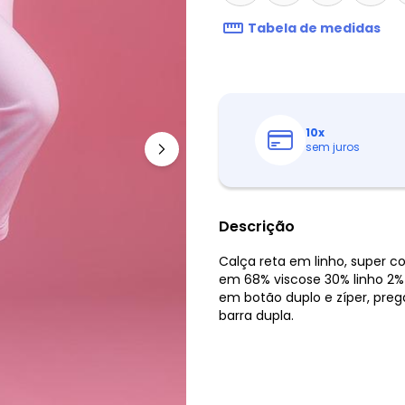
Tabela de medidas
10
x
sem juros
Descrição
Calça reta em linho, super c
em 68% viscose 30% linho 2%
em botão duplo e zíper, pre
barra dupla.