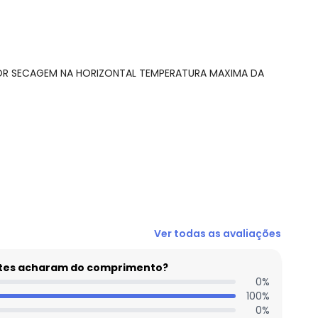
BOR SECAGEM NA HORIZONTAL TEMPERATURA MAXIMA DA
N/D*
Ver todas as avaliações
N/D*
N/D*
entes acharam do comprimento?
 concorda com a nossa
Política de
N/D*
0
%
100
%
N/D*
0
%
N/D*